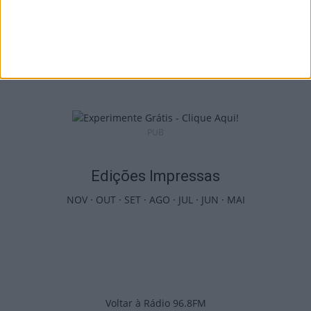
Liga 2: Tondela entra com o pé direito e
vence Amarante...
8 de Agosto, 2026
PUB
Edições Impressas
NOV
·
OUT
·
SET
·
AGO
·
JUL
·
JUN
·
MAI
Voltar à Rádio 96.8FM