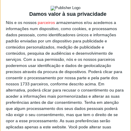
Tabuaço a poder chegar aos 44 e São João da Pesqueira
Damos valor à sua privacidade
aos 43 graus de máxima.
Nós e os nossos
parceiros
armazenamos e/ou acedemos a
informações num dispositivo, como cookies, e processamos
No dia de ontem, segundo dados do Instituto Português
dados pessoais, como identificadores únicos e informações
do Mar e da Atmosfera, as temperaturas mais elevadas
padrão enviadas por um dispositivo para publicidade e
registadas no distrito de Viseu foram em
Mortágua
(43,3
conteúdos personalizados, medição de publicidade e
º),
Carregal do Sal
(42,9 º),
Nelas
(42,4 º),
Santa
Comba
conteúdos, pesquisa de audiências e desenvolvimento de
serviços.
Com a sua permissão, nós e os nossos parceiros
Dão
(42 º),
Moimenta da Beira
(41,7 º),
Viseu
(40,7 º) e
poderemos usar identificação e dados de geolocalização
Mangualde
(40,6 º).
precisos através da procura de dispositivos. Poderá clicar para
consentir o processamento por nossa parte e pela parte dos
Estes foram valores registados em estações do IPMA,
nossos 1733 parceiros, conforme descrito acima. Em
alternativa, poderá clicar para recusar o consentimento ou para
havendo a possibilidade de em outras zonas do distrito,
aceder a informações mais pormenorizadas e alterar as suas
onde não há estes registos oficiais, a temperatura ter
preferências antes de dar consentimento.
Tenha em atenção
sido mais elevada, em especial em concelhos mais a
que algum processamento dos seus dados pessoais poderá
norte.
não exigir o seu consentimento, mas que tem o direito de se
opor a esse processamento. As suas preferências serão
aplicadas apenas a este website. Você pode alterar suas
Amanhã a temperatura vai já descer, embora apenas