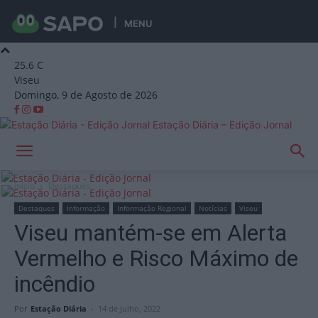
MENU
25.6
C
Viseu
Domingo, 9 de Agosto de 2026
Estação Diária – Edição Jornal
Início
Destaques
Destaques
Informação
Informação Regional
Notícias
Viseu
Viseu mantém-se em Alerta
Vermelho e Risco Máximo de
incêndio
Por
Estação Diária
-
14 de Julho, 2022