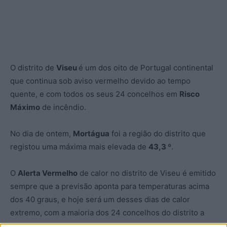
O distrito de
Viseu
é um dos oito de Portugal continental
que continua sob aviso vermelho devido ao tempo
quente, e com todos os seus 24 concelhos em
Risco
Máximo
de incêndio.
No dia de ontem,
Mortágua
foi a região do distrito que
registou uma máxima mais elevada de
43,3 º
.
O
Alerta Vermelho
de calor no distrito de Viseu é emitido
sempre que a previsão aponta para temperaturas acima
dos 40 graus, e hoje será um desses dias de calor
extremo, com a maioria dos 24 concelhos do distrito a
apresentarem esses valores de temperatura, com