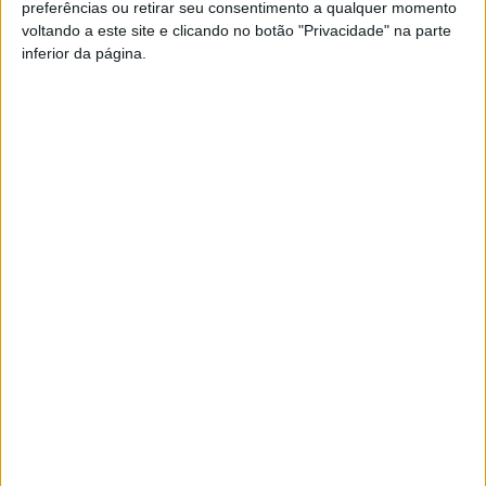
preferências ou retirar seu consentimento a qualquer momento
ligeiramente, e as temperaturas deverão regressar aos
voltando a este site e clicando no botão "Privacidade" na parte
valores normais para a época apenas a partir de
inferior da página.
domingo.
Esta e outras notícias para ouvir na Estação Diária – 96.8
FM ou em
www.968.fm
.
Pub
TAGS
Calor Extremo
Vaga de Calor
Viseu