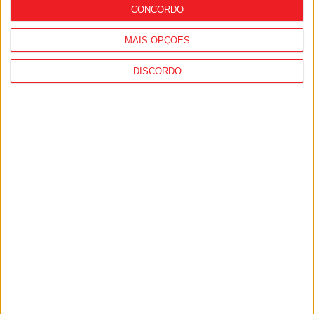
CONCORDO
MAIS OPÇÕES
DISCORDO
Viseu: GNR deteve 13 pessoas e registou
364 infrações rodoviárias numa semana