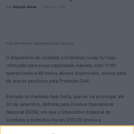
Por
Estação Diária
-
1 de Julho, 2025
Foto: Bombeiros Sapadores Viseu (arquivo)
O dispositivo de combate a incêndios rurais foi hoje
reforçado para a sua capacidade máxima, com 11.161
operacionais e 69 meios aéreos disponíveis, menos sete
do que os previstos pela Proteção Civil.
Entrada na chamada fase Delta, que se vai prolongar até
30 de setembro, definida pela Diretiva Operacional
Nacional (DON), em que o Dispositivo Especial de
Combate a Incêndios Rurais (DECIR) previa a
disponibilidade de 79 meios aéreos, mas ao serviço