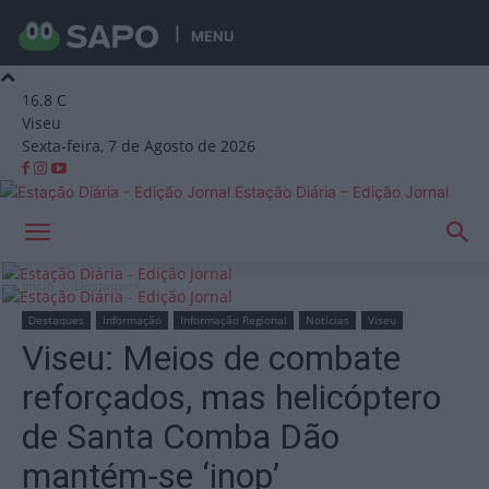
MENU
16.8
C
Viseu
Sexta-feira, 7 de Agosto de 2026
Estação Diária – Edição Jornal
Início
Destaques
Destaques
Informação
Informação Regional
Notícias
Viseu
Viseu: Meios de combate
reforçados, mas helicóptero
de Santa Comba Dão
mantém-se ‘inop’