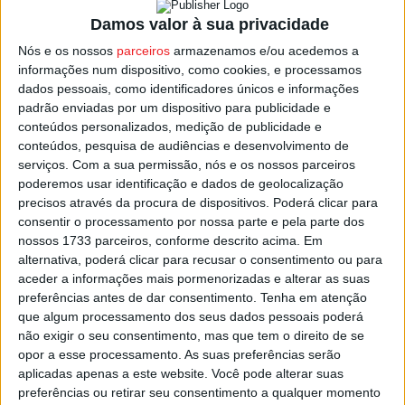
entraram apenas 71, e desses há dois que estão
Damos valor à sua privacidade
inoperacionais, por se encontrarem em manutenção, um
dos quais o helicóptero ligeiro da base de
Santa Comba
Nós e os nossos
parceiros
armazenamos e/ou acedemos a
informações num dispositivo, como cookies, e processamos
Dão
.
dados pessoais, como identificadores únicos e informações
padrão enviadas por um dispositivo para publicidade e
Dos 18 aviões médios anfíbios que integram o
conteúdos personalizados, medição de publicidade e
dispositivo, há dois sediados na pista do
Aeródromo de
conteúdos, pesquisa de audiências e desenvolvimento de
serviços.
Com a sua permissão, nós e os nossos parceiros
Viseu
, onde se encontra também uma aeronave para
poderemos usar identificação e dados de geolocalização
reconhecimento, avaliação e coordenação para o
precisos através da procura de dispositivos. Poderá clicar para
combate aos fogos.
consentir o processamento por nossa parte e pela parte dos
nossos 1733 parceiros, conforme descrito acima. Em
alternativa, poderá clicar para recusar o consentimento ou para
Esta e outras notícias para ouvir na Estação Diária – 96.8
aceder a informações mais pormenorizadas e alterar as suas
FM ou em
www.968.fm
preferências antes de dar consentimento.
Tenha em atenção
que algum processamento dos seus dados pessoais poderá
Pub
não exigir o seu consentimento, mas que tem o direito de se
opor a esse processamento. As suas preferências serão
aplicadas apenas a este website. Você pode alterar suas
preferências ou retirar seu consentimento a qualquer momento