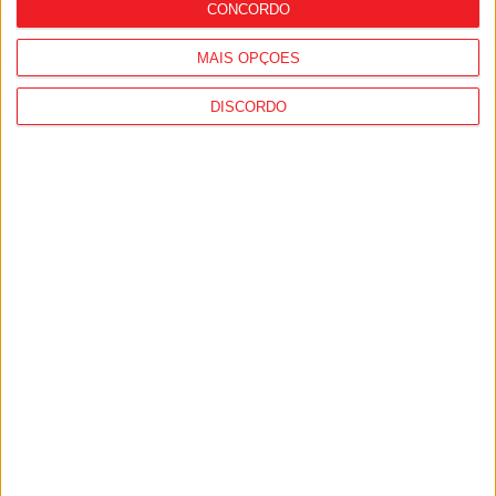
CONCORDO
MAIS OPÇÕES
DISCORDO
Viseu: Associação de Vila Chã de Sá
inaugura lar de 4,5 milhões com
capacidade para 63 idosos