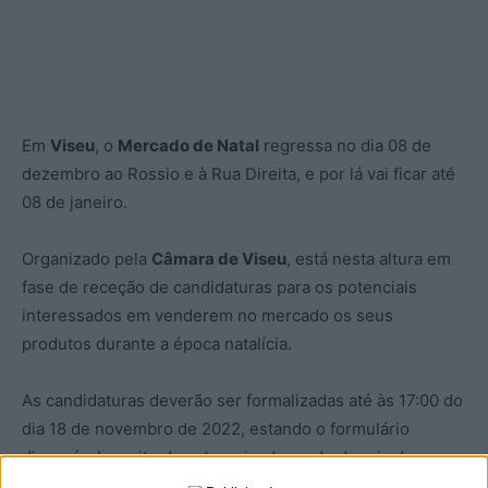
Em
Viseu
, o
Mercado de Natal
regressa no dia 08 de
dezembro ao Rossio e à Rua Direita, e por lá vai ficar até
08 de janeiro.
Organizado pela
Câmara de Viseu
, está nesta altura em
fase de receção de candidaturas para os potenciais
interessados em venderem no mercado os seus
produtos durante a época natalícia.
As candidaturas deverão ser formalizadas até às 17:00 do
dia 18 de novembro de 2022, estando o formulário
disponível no site da autarquia, devendo depois de
preenchido ser enviado por correio eletrónico, ou