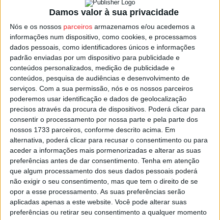
entregue nas instalações da Associação Comercial do
Damos valor à sua privacidade
Distrito de Viseu, na Rua da Paz, nº7.
Nós e os nossos
parceiros
armazenamos e/ou acedemos a
informações num dispositivo, como cookies, e processamos
dados pessoais, como identificadores únicos e informações
Doçaria tradicional, chocolataria, queijos e enchidos
padrão enviadas por um dispositivo para publicidade e
vinho do Dão, frutos secos, flores e artesanato são
conteúdos personalizados, medição de publicidade e
algumas das categorias a que se poderão candidatar.
conteúdos, pesquisa de audiências e desenvolvimento de
serviços.
Com a sua permissão, nós e os nossos parceiros
poderemos usar identificação e dados de geolocalização
O Mercado de Natal vai manter as tradicionais casinhas
precisos através da procura de dispositivos. Poderá clicar para
em madeira, instaladas no Rossio, frente à Câmara de
consentir o processamento por nossa parte e pela parte dos
Viseu, mas a autarquia deixa em aberto a possibilidade
nossos 1733 parceiros, conforme descrito acima. Em
de ser estendido a espaços de lojas devolutas na Rua
alternativa, poderá clicar para recusar o consentimento ou para
aceder a informações mais pormenorizadas e alterar as suas
Direita.
preferências antes de dar consentimento.
Tenha em atenção
que algum processamento dos seus dados pessoais poderá
Esta e outras notícias para ouvir na Estação Diária – 96.8
não exigir o seu consentimento, mas que tem o direito de se
FM ou em
www.968.fm
opor a esse processamento. As suas preferências serão
aplicadas apenas a este website. Você pode alterar suas
preferências ou retirar seu consentimento a qualquer momento
Pub