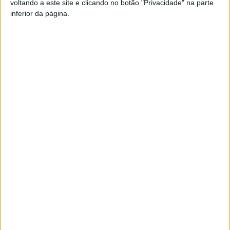
voltando a este site e clicando no botão "Privacidade" na parte
inferior da página.
TAGS
Mercado de Natal
Viseu
Artigo anterior
Próximo artigo
Quarta é dia de Taça de
Mangualde: Queijaria do
Portugal para Académico e
concelho distinguida nos
Tondela
World Cheese Awards
ARTIGOS RELACIONADOS
Mais do autor