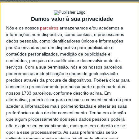
estado paradas.
Perante o incumprimento de prazos, o executivo na
Damos valor à sua privacidade
autarquia de Viseu decidiu usar os meios legais previstos
Nós e os nossos
parceiros
armazenamos e/ou acedemos a
para estas situações para que o empreiteiro seja
informações num dispositivo, como cookies, e processamos
dados pessoais, como identificadores únicos e informações
sancionado.
padrão enviadas por um dispositivo para publicidade e
conteúdos personalizados, medição de publicidade e
A lei permite ao empreiteiro um prazo de dez dias para
conteúdos, pesquisa de audiências e desenvolvimento de
responder à Câmara de Viseu, com Fernando Ruas
serviços.
Com a sua permissão, nós e os nossos parceiros
poderemos usar identificação e dados de geolocalização
expectante quanto às justificações que venham a ser
precisos através da procura de dispositivos. Poderá clicar para
dadas, assumindo que se não forem dadas garantias para
consentir o processamento por nossa parte e pela parte dos
continuar, a autarquia terá que fazer um novo concurso.
nossos 1733 parceiros, conforme descrito acima. Em
alternativa, poderá clicar para recusar o consentimento ou para
A obra é financiada pelo Plano de Recuperação e
aceder a informações mais pormenorizadas e alterar as suas
preferências antes de dar consentimento.
Tenha em atenção
Resiliência (PRR), e prevê que os três edifícios da Rua do
que algum processamento dos seus dados pessoais poderá
Gonçalinho, no centro histórico de Viseu, depois de
não exigir o seu consentimento, mas que tem o direito de se
requalificados, permitam o alojamento de 52 estudantes
opor a esse processamento. As suas preferências serão
em 28 quartos.
aplicadas apenas a este website. Você pode alterar suas