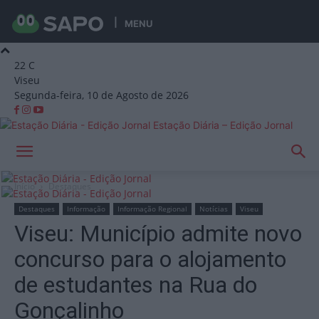
MENU
22
C
Viseu
Segunda-feira, 10 de Agosto de 2026
Estação Diária – Edição Jornal
Início
Destaques
Destaques
Informação
Informação Regional
Notícias
Viseu
Viseu: Município admite novo
concurso para o alojamento
de estudantes na Rua do
Gonçalinho