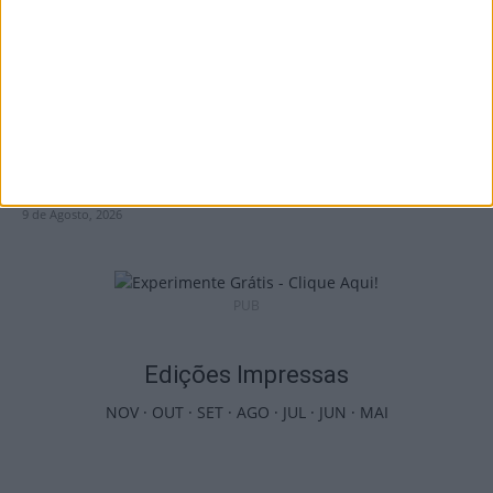
Futebol: 2.ª Divisão Distrital de Viseu já tem
séries e calendário
9 de Agosto, 2026
PUB
Edições Impressas
NOV
·
OUT
·
SET
·
AGO
·
JUL
·
JUN
·
MAI