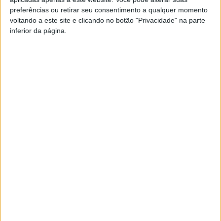
preferências ou retirar seu consentimento a qualquer momento
voltando a este site e clicando no botão "Privacidade" na parte
O projeto prevê ainda duas cozinhas, duas salas de
inferior da página.
refeições, duas salas de convívio, uma sala de estudo,
uma biblioteca e uma lavandaria, entre outros espaços.
Esta e outras notícias para ouvir na Estação Diária – 96.8
FM ou em
www.968.fm
Pub
TAGS
Alojamento Ensino Superior
CM Viseu
Fernando Ruas
Rua do Gonçalinho
Viseu