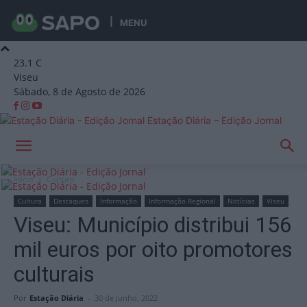
MENU
23.1
C
Viseu
Sábado, 8 de Agosto de 2026
Estação Diária – Edição Jornal
Início
Cultura
Cultura
Destaques
Informação
Informação Regional
Notícias
Viseu
Viseu: Município distribui 156
mil euros por oito promotores
culturais
Por
Estação Diária
-
30 de Junho, 2022