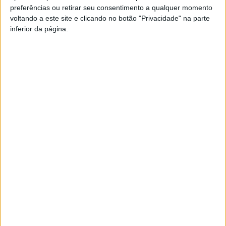
preferências ou retirar seu consentimento a qualquer momento
distribuir pelos diversos subprogramas de apoio à
voltando a este site e clicando no botão "Privacidade" na parte
atividade cultural no concelho.
inferior da página.
Esta e outras notícias para ouvir na Estação Diária – 96.8
FM ou em
www.968.fm
.
Pub
TAGS
Eixo Cultura – Viseu 2022/2025
Viseu
Artigo anterior
Próximo artigo