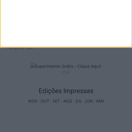
Futebol: Jogadores do Académico e
Tondela vão exibir distinções oficiais nas...
7 de Agosto, 2026
PUB
Edições Impressas
NOV
·
OUT
·
SET
·
AGO
·
JUL
·
JUN
·
MAI