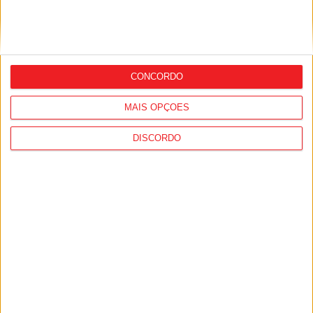
Combustíveis: Preços devem baixar de
CONCORDO
forma acentuada na próxima semana
MAIS OPÇÕES
DISCORDO
Viseu: Associação de Vila Chã de Sá
inaugura lar de 4,5 milhões com
capacidade para 63 idosos