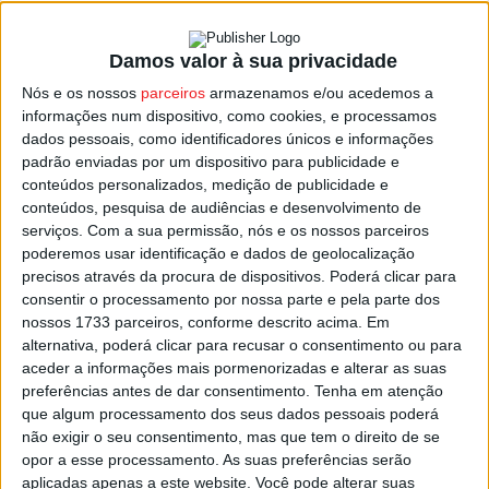
Fomento de Teatro Amador.
Damos valor à sua privacidade
Estes protocolos, segundo a autarquia de Viseu, vão
Nós e os nossos
parceiros
armazenamos e/ou acedemos a
permitir a execução de espetáculos de artes
informações num dispositivo, como cookies, e processamos
performativas, artes visuais e circo contemporâneo,
dados pessoais, como identificadores únicos e informações
padrão enviadas por um dispositivo para publicidade e
artes de rua, promoção do livro e da leitura e promoção
conteúdos personalizados, medição de publicidade e
de criação, entre outros.
conteúdos, pesquisa de audiências e desenvolvimento de
serviços.
Com a sua permissão, nós e os nossos parceiros
Estes apoios juntam-se aos que a autarquia de Viseu
poderemos usar identificação e dados de geolocalização
precisos através da procura de dispositivos. Poderá clicar para
concedeu no final de maio de cerca de meio milhão de
consentir o processamento por nossa parte e pela parte dos
euros para seis eventos culturais no concelho, casos do
nossos 1733 parceiros, conforme descrito acima. Em
do Cinema na Cidade, Vistacurta, Jardins Efémeros,
alternativa, poderá clicar para recusar o consentimento ou para
Festival de Música da Primavera, Que Jazz é Este? e
aceder a informações mais pormenorizadas e alterar as suas
preferências antes de dar consentimento.
Tenha em atenção
Outono Quente.
que algum processamento dos seus dados pessoais poderá
não exigir o seu consentimento, mas que tem o direito de se
O Eixo Cultura Viseu 2022/2025 tem este ano uma
opor a esse processamento. As suas preferências serão
dotação financeira de mais de mais de 1,2 milhões para
aplicadas apenas a este website. Você pode alterar suas