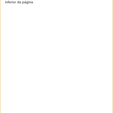
inferior da página.
Artigo anterior
Próximo artigo
Viseu: PRP Summit’26 dia 14
Viseu: Ano Novo, filmes novos
de janeiro na ESEV
no CCV
ARTIGOS RELACIONADOS
Mais do autor