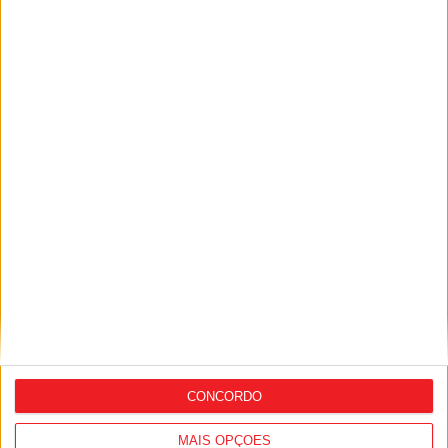
Viseu: APCVD vai instalar nova sede no
Centro Histórico após investimento
municipal de 150 mil euros
CONCORDO
MAIS OPÇÕES