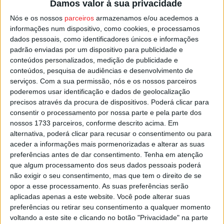
Damos valor à sua privacidade
abertos a candidaturas, na modalidade anual, os eixos da
Nós e os nossos
parceiros
armazenamos e/ou acedemos a
Criação Artística, Programação Artística e Projetos
informações num dispositivo, como cookies, e processamos
Emergentes. O eixo das Parcerias de
dados pessoais, como identificadores únicos e informações
Programação/Eventos-âncora mantém o apoio
padrão enviadas por um dispositivo para publicidade e
conteúdos personalizados, medição de publicidade e
quadrienal, com prazo próprio a anunciar para
conteúdos, pesquisa de audiências e desenvolvimento de
prolongamento em 2026.
serviços.
Com a sua permissão, nós e os nossos parceiros
poderemos usar identificação e dados de geolocalização
Esta e outras notícias para ouvir na Estação Diária – 96.8
precisos através da procura de dispositivos. Poderá clicar para
consentir o processamento por nossa parte e pela parte dos
FM ou em
www.968.fm
.
nossos 1733 parceiros, conforme descrito acima. Em
alternativa, poderá clicar para recusar o consentimento ou para
Pub
aceder a informações mais pormenorizadas e alterar as suas
preferências antes de dar consentimento.
Tenha em atenção
que algum processamento dos seus dados pessoais poderá
não exigir o seu consentimento, mas que tem o direito de se
TAGS
Eixo Cultura
Viseu
opor a esse processamento. As suas preferências serão
aplicadas apenas a este website. Você pode alterar suas
preferências ou retirar seu consentimento a qualquer momento
voltando a este site e clicando no botão "Privacidade" na parte