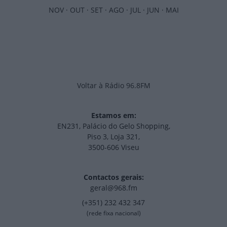
NOV
·
OUT
·
SET
·
AGO
·
JUL
·
JUN
·
MAI
Voltar à Rádio 96.8FM
Estamos em:
EN231, Palácio do Gelo Shopping,
Piso 3, Loja 321,
3500-606 Viseu
Contactos gerais:
geral@968.fm
(+351) 232 432 347
(rede fixa nacional)