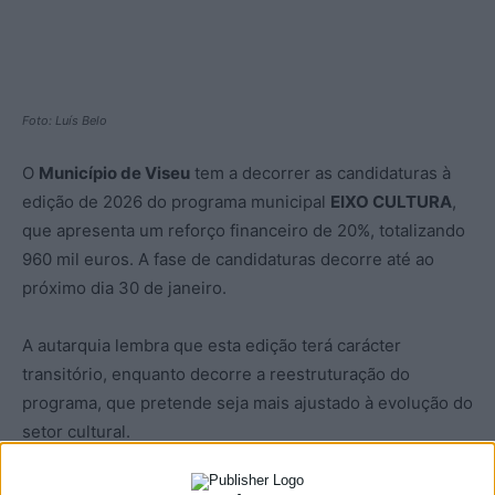
Foto: Luís Belo
O
Município de Viseu
tem a decorrer as candidaturas à
edição de 2026 do programa municipal
EIXO CULTURA
,
que apresenta um reforço financeiro de 20%, totalizando
960 mil euros. A fase de candidaturas decorre até ao
próximo dia 30 de janeiro.
A autarquia lembra que esta edição terá carácter
transitório, enquanto decorre a reestruturação do
programa, que pretende seja mais ajustado à evolução do
setor cultural.
O EIXO CULTURA em 2026 integra quatro eixos, estando