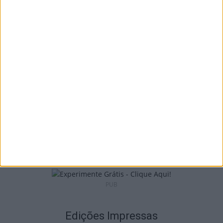
Tondela: Exposição de Fórmula 1 no Museu
do Caramulo ultrapassa os...
6 de Agosto, 2026
Viseu: Câmara aprova projeto para instalar
54 câmaras de videovigilância em...
6 de Agosto, 2026
PUB
Edições Impressas