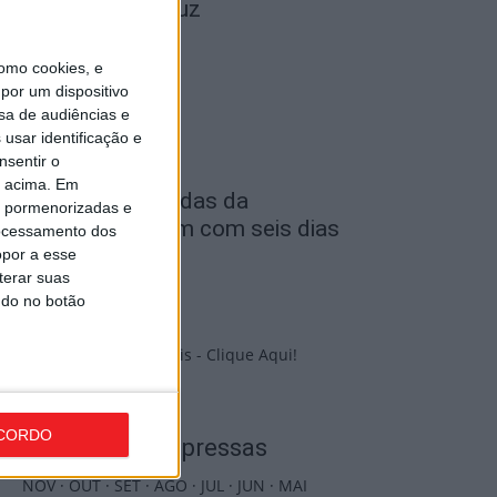
ravar Benfica na Luz
de Agosto, 2026
omo cookies, e
por um dispositivo
sa de audiências e
usar identificação e
nsentir o
o acima. Em
astro Daire: Jornadas da
is pormenorizadas e
uventude arrancam com seis dias
ocessamento dos
e atividades...
opor a esse
terar suas
de Agosto, 2026
ndo no botão
PUB
CORDO
Edições Impressas
NOV
·
OUT
·
SET
·
AGO
·
JUL
·
JUN
·
MAI