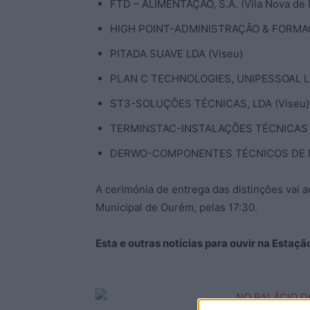
FTD – ALIMENTAÇÃO, S.A. (Vila Nova de 
HIGH POINT-ADMINISTRAÇÃO & FORMAÇ
PITADA SUAVE LDA (Viseu)
PLAN C TECHNOLOGIES, UNIPESSOAL LD
ST3-SOLUÇÕES TÉCNICAS, LDA (Viseu)
TERMINSTAC-INSTALAÇÕES TÉCNICAS 
DERWO-COMPONENTES TÉCNICOS DE MA
A cerimónia de entrega das distinções vai ac
Municipal de Ourém, pelas 17:30.
Esta e outras notícias para ouvir na Estaç