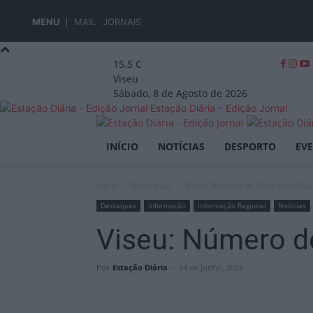
MENU
MAIL
JORNAIS
15.5
C
Viseu
Sábado, 8 de Agosto de 2026
Estação Diária – Edição Jornal
INÍCIO
NOTÍCIAS
DESPORTO
EV
Início
Destaques
Viseu: Número de Empresas Gazel
Destaques
Informação
Informação Regional
Notícias
Viseu: Número de
Por
Estação Diária
-
24 de Junho, 2025