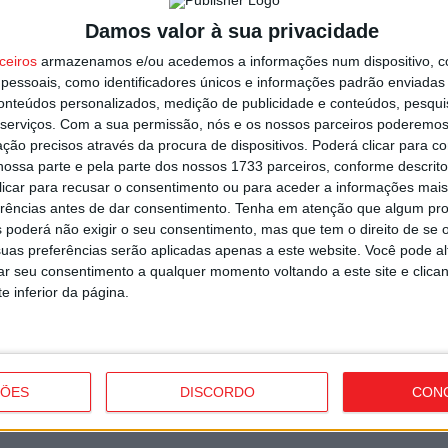
t
Damos valor à sua privacidade
7 
ceiros
armazenamos e/ou acedemos a informações num dispositivo, c
essoais, como identificadores únicos e informações padrão enviadas 
conteúdos personalizados, medição de publicidade e conteúdos, pesqui
serviços.
Com a sua permissão, nós e os nossos parceiros poderemos 
ção precisos através da procura de dispositivos. Poderá clicar para co
ossa parte e pela parte dos nossos 1733 parceiros, conforme descrit
C
 clicar para recusar o consentimento ou para aceder a informações ma
J
erências antes de dar consentimento.
Tenha em atenção que algum pr
Próximo artigo
d
 poderá não exigir o seu consentimento, mas que tem o direito de se 
do
Autárquicas 2025: PSD e IL coligados em Santa
uas preferências serão aplicadas apenas a este website. Você pode al
7 
Comba Dão
rar seu consentimento a qualquer momento voltando a este site e clica
e inferior da página.
utor
ÇÕES
DISCORDO
CON