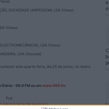
Paiva)
e
o
ÃO, SOCIEDADE UNIPESSOAL LDA (Viseu)
7 
A (Viseu)
ELECTROMECÂNICAS, LDA (Viseu)
C
DEIRA, LDA (Vouzela)
b
p
ontecer esta quarta-feira, dia 25 de junho, no teatro
7 
ão Diária – 96.8 FM ou em
www.968.fm
Pub
I