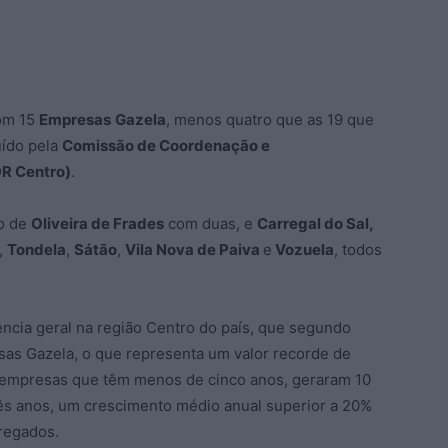
om 15
Empresas
Gazela
, menos quatro que as 19 que
uído pela
Comissão de Coordenação e
R Centro)
.
do de
Oliveira de Frades
com duas, e
Carregal do Sal,
,
Tondela
,
Sátão
,
Vila Nova de Paiva
e
Vozuela
, todos
ência geral na região Centro do país, que segundo
as Gazela, o que representa um valor recorde de
a empresas que têm menos de cinco anos, geraram 10
ês anos, um crescimento médio anual superior a 20%
regados.