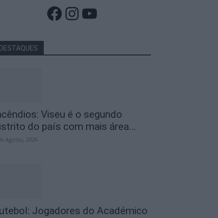
Facebook
Instagram
YouTube
DESTAQUES
ncêndios: Viseu é o segundo
istrito do país com mais área...
de Agosto, 2026
utebol: Jogadores do Académico