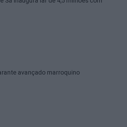
de Sá inaugura lar de 4,5 milhões com
garante avançado marroquino