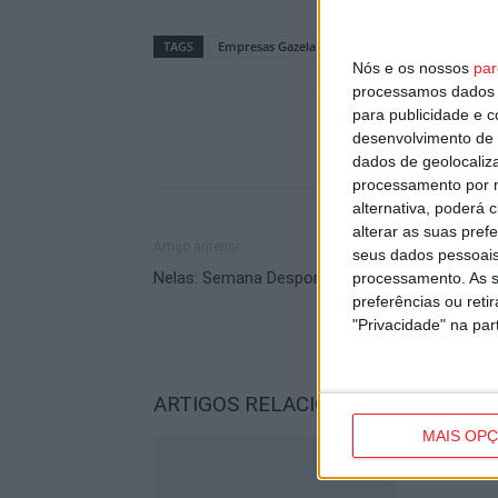
TAGS
Empresas Gazela
Viseu
Nós e os nossos
par
processamos dados p
para publicidade e 
desenvolvimento de 
dados de geolocaliza
processamento por n
alternativa, poderá
alterar as suas pref
Artigo anterior
seus dados pessoais
Nelas: Semana Desportiva a decorrer até sába
processamento. As s
preferências ou reti
"Privacidade" na part
ARTIGOS RELACIONADOS
Mais do a
MAIS OP