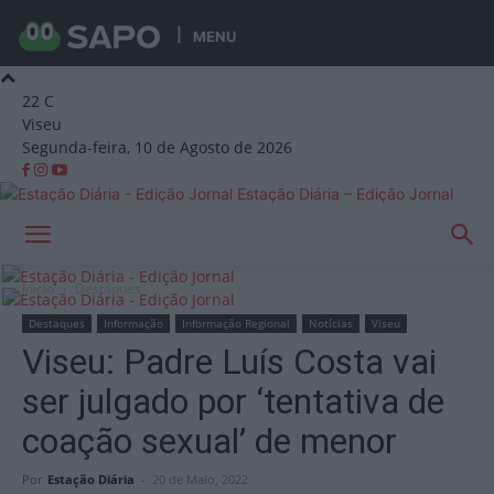
MENU
22
C
Viseu
Segunda-feira, 10 de Agosto de 2026
Estação Diária – Edição Jornal
Início
Destaques
Destaques
Informação
Informação Regional
Notícias
Viseu
Viseu: Padre Luís Costa vai
ser julgado por ‘tentativa de
coação sexual’ de menor
Por
Estação Diária
-
20 de Maio, 2022