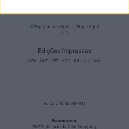
séries e calendário
9 de Agosto, 2026
PUB
Edições Impressas
NOV
·
OUT
·
SET
·
AGO
·
JUL
·
JUN
·
MAI
Voltar à Rádio 96.8FM
Estamos em:
EN231, Palácio do Gelo Shopping,