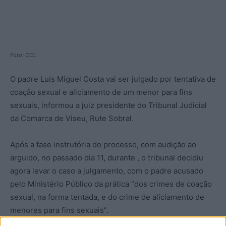
Foto: CCL
O padre Luís Miguel Costa vai ser julgado por tentativa de
coação sexual e aliciamento de um menor para fins
sexuais, informou a juiz presidente do Tribunal Judicial
da Comarca de Viseu, Rute Sobral.
Após a fase instrutória do processo, com audição ao
arguido, no passado dia 11, durante , o tribunal decidiu
agora levar o caso a julgamento, com o padre acusado
pelo Ministério Público da prática “dos crimes de coação
sexual, na forma tentada, e do crime de aliciamento de
menores para fins sexuais”.