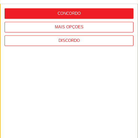
regras para a temporada 2026/27
CONCORDO
MAIS OPÇÕES
DISCORDO
Viseu: IP3 volta a fechar durante a noite
a partir de segunda-feira