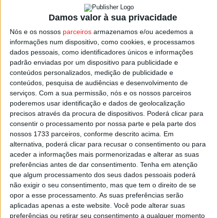
Segundo a acusação, em 27 de março de 2021, “o
Damos valor à sua privacidade
arguido, quando se encontrava sentado ao lado de um
Nós e os nossos
parceiros
armazenamos e/ou acedemos a
menor”, que na altura tinha 14 anos, “tocou com a sua
informações num dispositivo, como cookies, e processamos
mão na mão da vítima e, pouco depois, deu-lhe conta do
dados pessoais, como identificadores únicos e informações
seu propósito de se relacionar sexualmente” com ele.
padrão enviadas por um dispositivo para publicidade e
conteúdos personalizados, medição de publicidade e
conteúdos, pesquisa de audiências e desenvolvimento de
“De seguida, convidou o menor para se encontrar com
serviços.
Com a sua permissão, nós e os nossos parceiros
ele no WC, local onde, puxando-o para junto de si,
poderemos usar identificação e dados de geolocalização
aproximou os seus lábios aos dele, procurando
precisos através da procura de dispositivos. Poderá clicar para
repetidamente beijá-lo na boca, o que este evitou”,
consentir o processamento por nossa parte e pela parte dos
nossos 1733 parceiros, conforme descrito acima. Em
acrescentou.
alternativa, poderá clicar para recusar o consentimento ou para
aceder a informações mais pormenorizadas e alterar as suas
O MP referiu ainda que, “pouco depois”, o padre mandou
preferências antes de dar consentimento.
Tenha em atenção
“diversos SMS [serviço de mensagens curtas] para o
que algum processamento dos seus dados pessoais poderá
não exigir o seu consentimento, mas que tem o direito de se
telemóvel do menor, aliciando-o para um encontro a fim
opor a esse processamento. As suas preferências serão
de se relacionar sexualmente com ele”.
aplicadas apenas a este website. Você pode alterar suas
preferências ou retirar seu consentimento a qualquer momento