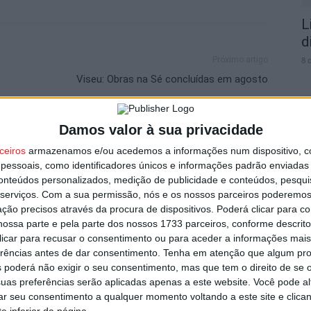
L
d
Próximo artigo
8 
Viseu: Obras na Sé concluídas em agosto
Damos valor à sua privacidade
ceiros
armazenamos e/ou acedemos a informações num dispositivo, c
utor
F
essoais, como identificadores únicos e informações padrão enviadas 
n
conteúdos personalizados, medição de publicidade e conteúdos, pesqui
2
serviços.
Com a sua permissão, nós e os nossos parceiros poderemos 
ção precisos através da procura de dispositivos. Poderá clicar para co
8 
ossa parte e pela parte dos nossos 1733 parceiros, conforme descrit
 clicar para recusar o consentimento ou para aceder a informações ma
erências antes de dar consentimento.
Tenha em atenção que algum pr
 poderá não exigir o seu consentimento, mas que tem o direito de se 
uas preferências serão aplicadas apenas a este website. Você pode al
rar seu consentimento a qualquer momento voltando a este site e clica
Viseu arranca em setembro
e inferior da página.