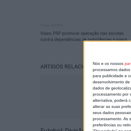
Artigo anterior
Viseu: PSP promove operação nas escolas
contra dependências de substâncias e jogos
Nós e os nossos
par
ARTIGOS RELACIONADOS
Mais do a
processamos dados p
para publicidade e 
desenvolvimento de 
dados de geolocaliza
processamento por n
alternativa, poderá
alterar as suas pref
seus dados pessoais
processamento. As s
preferências ou reti
Futebol: Divisão de Honra de 
"Privacidade" na part