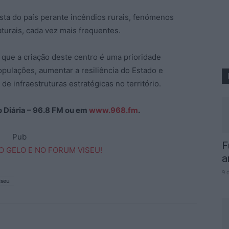
osta do país perante incêndios rurais, fenómenos
turais, cada vez mais frequentes.
ue a criação deste centro é uma prioridade
opulações, aumentar a resiliência do Estado e
e infraestruturas estratégicas no território.
ão Diária – 96.8 FM ou em
www.968.fm
.
Pub
F
a
9 
iseu