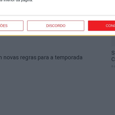
V
n
8 
ÇÕES
DISCORDO
CON
S
om novas regras para a temporada
C
8 