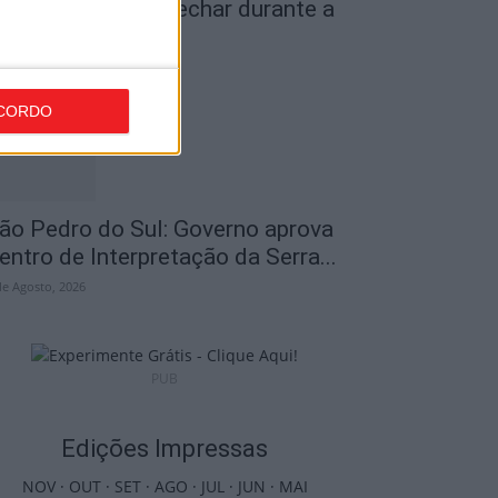
iseu: IP3 volta a fechar durante a
oite a partir de...
de Agosto, 2026
CORDO
ão Pedro do Sul: Governo aprova
entro de Interpretação da Serra...
de Agosto, 2026
PUB
Edições Impressas
NOV
·
OUT
·
SET
·
AGO
·
JUL
·
JUN
·
MAI