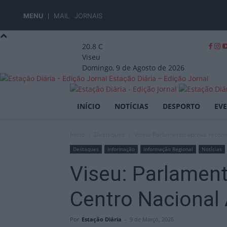
MENU
MAIL
JORNAIS
20.8
C
Viseu
Domingo, 9 de Agosto de 2026
Estação Diária – Edição Jornal
INÍCIO
NOTÍCIAS
DESPORTO
EV
Início
Destaques
Viseu: Parlamento aprova recome
Destaques
Informação
Informação Regional
Notícias
Viseu: Parlamen
Centro Nacional 
Por
Estação Diária
-
9 de Março, 2026