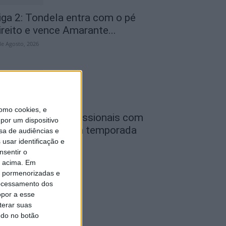
iga 2: Tondela entra com o pé
ireito e vence Amarante...
de Agosto, 2026
omo cookies, e
utebol: Ligas profissionais com
por um dispositivo
ovas regras para a temporada
sa de audiências e
026/27
usar identificação e
nsentir o
de Agosto, 2026
o acima. Em
is pormenorizadas e
ocessamento dos
opor a esse
terar suas
ndo no botão