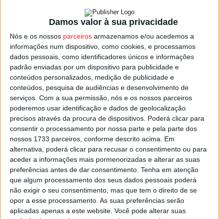
de saúde para a população, habitualmente associados ao
campo eletromagnético gerado por este tipo de
Damos valor à sua privacidade
instalações de redes de muito alta tensão.
Nós e os nossos
parceiros
armazenamos e/ou acedemos a
informações num dispositivo, como cookies, e processamos
Lembram que esse descontentamento já levou a REN a
dados pessoais, como identificadores únicos e informações
alterar o projeto inicial, mas a solução apresentada está
padrão enviadas por um dispositivo para publicidade e
conteúdos personalizados, medição de publicidade e
longe de corresponder aos anseios da população,
conteúdos, pesquisa de audiências e desenvolvimento de
lembrando que, apesar de não passar sobre a zona
serviços.
Com a sua permissão, nós e os nossos parceiros
habitada, irá passar sobre terrenos agrícolas cultivados e
poderemos usar identificação e dados de geolocalização
zonas de pastorícia.
precisos através da procura de dispositivos. Poderá clicar para
consentir o processamento por nossa parte e pela parte dos
nossos 1733 parceiros, conforme descrito acima. Em
A comissão de habitantes da Lobagueira quer que o
alternativa, poderá clicar para recusar o consentimento ou para
projeto seja novamente revisto pela REN mas a empresa
aceder a informações mais pormenorizadas e alterar as suas
alega que está a rota apresentada é a possível para
preferências antes de dar consentimento.
Tenha em atenção
satisfazer os desejos da população e também cumprir o
que algum processamento dos seus dados pessoais poderá
não exigir o seu consentimento, mas que tem o direito de se
que foi ditado pelo estudo de impacto ambiental.
opor a esse processamento. As suas preferências serão
aplicadas apenas a este website. Você pode alterar suas