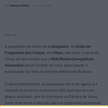
Por
Estação Diária
-
5 de Abril, 2023
Foto: CS
A população da aldeia de
Lobagueira
, da
União de
Freguesias dos Coutos
, em
Viseu
, não quer o ramal de
linhas de alta tensão que a
REN (Redes Energéticas
Nacionais)
prevê instalar na zona, para ligação à
subestação da rede de energia elétrica de Bodiosa.
O descontentamento da população não é de agora, e a
situação já os levou a reunirem 300 assinaturas num
abaixo assinado, que foi entregue na Câmara de Viseu,
onde chamavam a atenção para os potenciais problemas