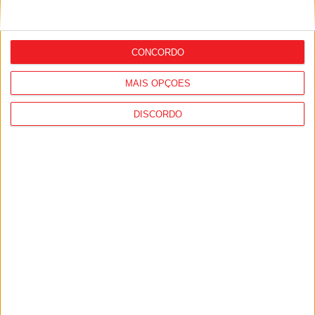
Futebol: Académico de Viseu garante
CONCORDO
avançado marroquino
MAIS OPÇÕES
DISCORDO
Viseu: GNR detém sete suspeitos por
furto de cobre na região