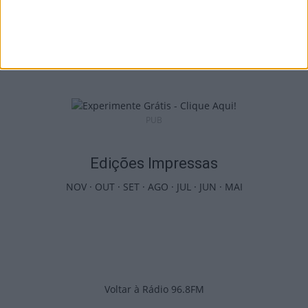
Castro Daire: Jornadas da Juventude
arrancam com seis dias de atividades...
7 de Agosto, 2026
PUB
Edições Impressas
NOV
·
OUT
·
SET
·
AGO
·
JUL
·
JUN
·
MAI
Voltar à Rádio 96.8FM