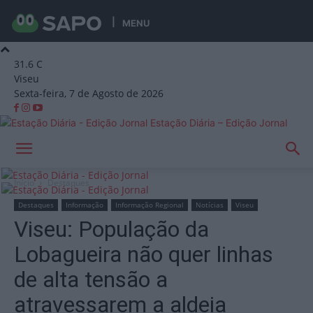
MENU
31.6
C
Viseu
Sexta-feira, 7 de Agosto de 2026
Estação Diária – Edição Jornal
Início
Destaques
Destaques
Informação
Informação Regional
Notícias
Viseu
Viseu: População da
Lobagueira não quer linhas
de alta tensão a
atravessarem a aldeia