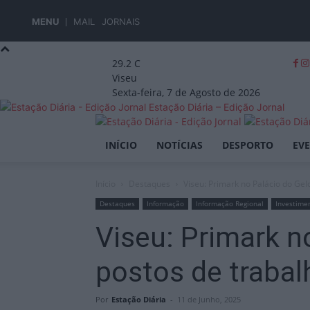
MENU
MAIL
JORNAIS
29.2
C
Viseu
Sexta-feira, 7 de Agosto de 2026
Estação Diária – Edição Jornal
INÍCIO
NOTÍCIAS
DESPORTO
EV
Início
Destaques
Viseu: Primark no Palácio do Gel
Destaques
Informação
Informação Regional
Investime
Viseu: Primark n
postos de trabal
Por
Estação Diária
-
11 de Junho, 2025