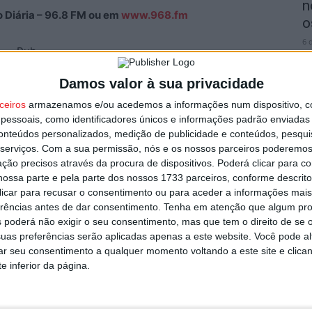
n
ão Diária – 96.8 FM ou em
www.968.fm
o
6 
Pub
Damos valor à sua privacidade
ceiros
armazenamos e/ou acedemos a informações num dispositivo, c
Negócios
Palácio do Gelo Shopping
Primark
Viseu
essoais, como identificadores únicos e informações padrão enviadas 
conteúdos personalizados, medição de publicidade e conteúdos, pesqui
V
serviços.
Com a sua permissão, nós e os nossos parceiros poderemos 
i
ção precisos através da procura de dispositivos. Poderá clicar para co
v
ossa parte e pela parte dos nossos 1733 parceiros, conforme descrit
 clicar para recusar o consentimento ou para aceder a informações ma
6 
erências antes de dar consentimento.
Tenha em atenção que algum pr
 poderá não exigir o seu consentimento, mas que tem o direito de se 
uas preferências serão aplicadas apenas a este website. Você pode al
Próximo artigo
rar seu consentimento a qualquer momento voltando a este site e clica
Futsal: Pedro Peixoto mais uma época no Viseu
e inferior da página.
2001