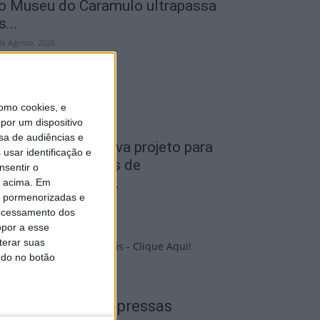
o Museu do Caramulo ultrapassa
s...
de Agosto, 2026
omo cookies, e
por um dispositivo
sa de audiências e
iseu: Câmara aprova projeto para
usar identificação e
nstalar 54 câmaras de
nsentir o
ideovigilância em...
o acima. Em
is pormenorizadas e
de Agosto, 2026
ocessamento dos
opor a esse
terar suas
ndo no botão
PUB
Edições Impressas