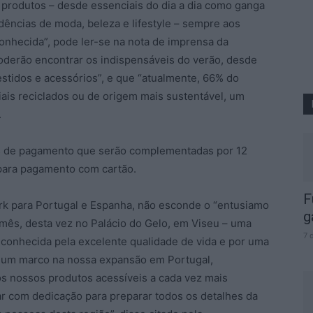
 produtos – desde essenciais do dia a dia como ganga
dências de moda, beleza e lifestyle – sempre aos
conhecida”, pode ler-se na nota de imprensa da
oderão encontrar os indispensáveis do verão, desde
stidos e acessórios”, e que “atualmente, 66% do
iais reciclados ou de origem mais sustentável, um
.
as de pagamento que serão complementadas por 12
 para pagamento com cartão.
F
ark para Portugal e Espanha, não esconde o “entusiamo
g
 mês, desta vez no Palácio do Gelo, em Viseu – uma
7 
econhecida pela excelente qualidade de vida e por uma
ais um marco na nossa expansão em Portugal,
s nossos produtos acessíveis a cada vez mais
har com dedicação para preparar todos os detalhes da