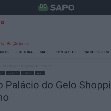
ENTOS
CULTURA
MAIS
CONTACTOS
RÁDIO 96.8 FM
o Shopping cria 80 postos de trabalho
nto
Negócios
Notícias
Viseu
o Palácio do Gelo Shoppi
ho