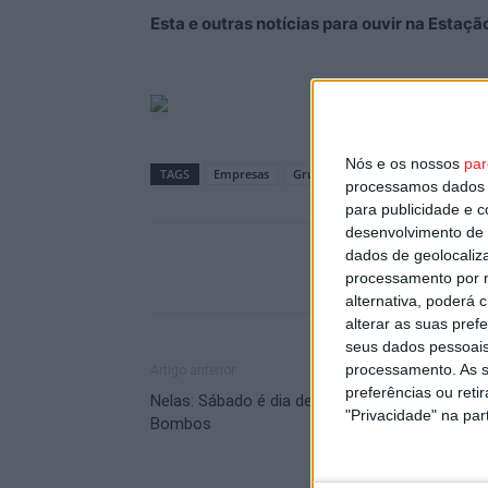
Esta e outras notícias para ouvir na Estaç
Nós e os nossos
par
TAGS
Empresas
Grupo Visabeira
Investimento
processamos dados p
para publicidade e 
desenvolvimento de 
dados de geolocaliza
processamento por n
alternativa, poderá
alterar as suas pref
seus dados pessoais
processamento. As s
Artigo anterior
preferências ou reti
Nelas: Sábado é dia de Encontro Nacional de
"Privacidade" na part
Bombos