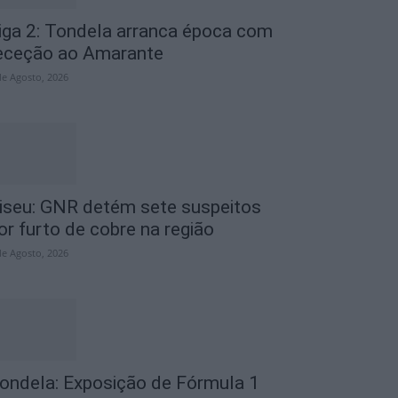
iga 2: Tondela arranca época com
eceção ao Amarante
de Agosto, 2026
iseu: GNR detém sete suspeitos
or furto de cobre na região
de Agosto, 2026
ondela: Exposição de Fórmula 1