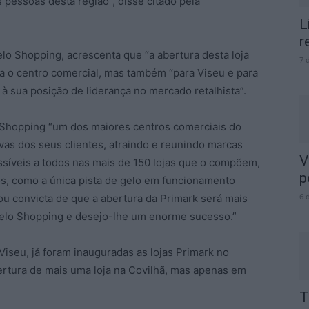
 pessoas desta região”, disse citado pela
L
r
elo Shopping, acrescenta que “a abertura desta loja
7 
ra o centro comercial, mas também “para Viseu e para
 à sua posição de liderança no mercado retalhista”.
 Shopping “um dos maiores centros comerciais do
vas dos seus clientes, atraindo e reunindo marcas
V
essíveis a todos nas mais de 150 lojas que o compõem,
p
os, como a única pista de gelo em funcionamento
6 
ou convicta de que a abertura da Primark será mais
Gelo Shopping e desejo-lhe um enorme sucesso.”
Viseu, já foram inauguradas as lojas Primark no
ertura de mais uma loja na Covilhã, mas apenas em
T