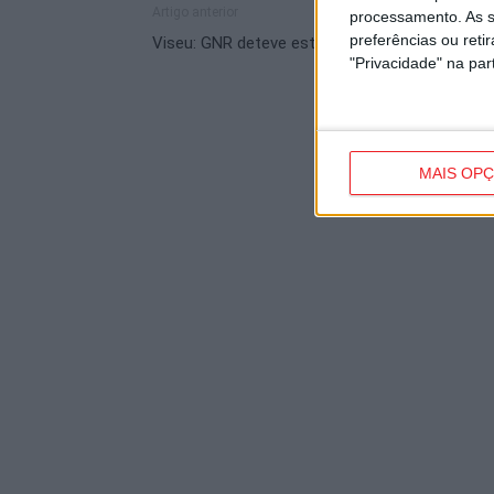
Artigo anterior
processamento. As s
preferências ou reti
Viseu: GNR deteve este ano 17 ‘incendiários’
"Privacidade" na part
MAIS OP