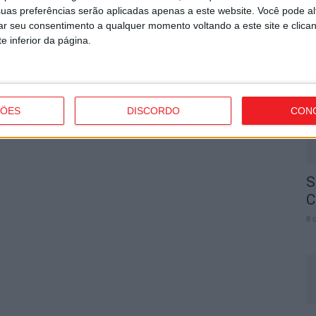
Próximo artigo
uas preferências serão aplicadas apenas a este website. Você pode al
rar seu consentimento a qualquer momento voltando a este site e clica
Futsal: Viseu 2001 e ABC de Nelas derrotados
V
e inferior da página.
em mais uma jornada da II Divisão
n
8 
ÇÕES
DISCORDO
CON
S
C
8 