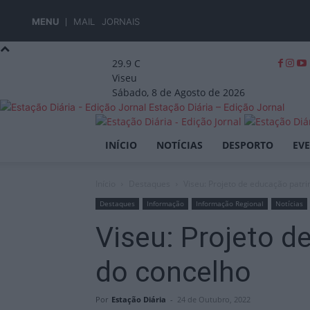
MENU
MAIL
JORNAIS
29.9
C
Viseu
Sábado, 8 de Agosto de 2026
Estação Diária – Edição Jornal
INÍCIO
NOTÍCIAS
DESPORTO
EV
Início
Destaques
Viseu: Projeto de educação patr
Destaques
Informação
Informação Regional
Notícias
Viseu: Projeto d
do concelho
Por
Estação Diária
-
24 de Outubro, 2022