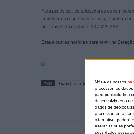
Para participar, os educadores devem selec
envolver as respetivas turmas, e podem fa
ou através do contacto 232 425 388.
Esta e outras notícias para ouvir na Estaç
Nós e os nossos
par
TAGS
Património na Escola
processamos dados p
para publicidade e 
desenvolvimento de 
dados de geolocaliza
processamento por n
alternativa, poderá
alterar as suas pref
seus dados pessoais