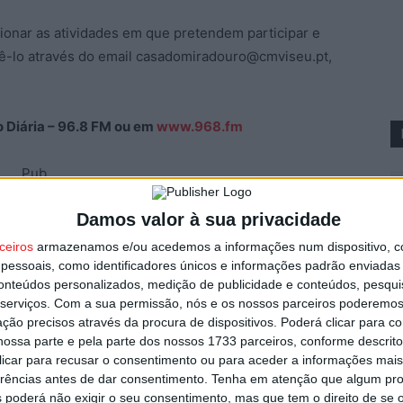
ionar as atividades em que pretendem participar e
zê-lo através do email casadomiradouro@cmviseu.pt,
ão Diária – 96.8 FM ou em
www.968.fm
Pub
Damos valor à sua privacidade
ceiros
armazenamos e/ou acedemos a informações num dispositivo, c
F
essoais, como identificadores únicos e informações padrão enviadas 
n
conteúdos personalizados, medição de publicidade e conteúdos, pesqui
2
serviços.
Com a sua permissão, nós e os nossos parceiros poderemos 
ção precisos através da procura de dispositivos. Poderá clicar para co
8 
ossa parte e pela parte dos nossos 1733 parceiros, conforme descrit
 clicar para recusar o consentimento ou para aceder a informações ma
erências antes de dar consentimento.
Tenha em atenção que algum pr
 poderá não exigir o seu consentimento, mas que tem o direito de se 