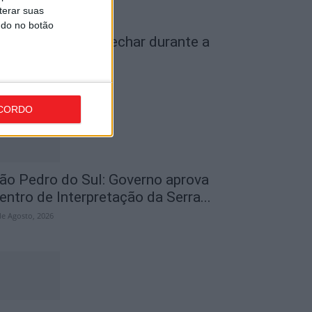
terar suas
ndo no botão
iseu: IP3 volta a fechar durante a
oite a partir de...
de Agosto, 2026
CORDO
ão Pedro do Sul: Governo aprova
entro de Interpretação da Serra...
de Agosto, 2026