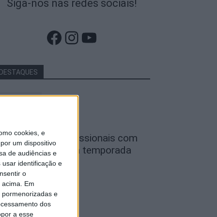
Siga-nos nas redes sociais!
Facebook
Instagram
YouTube
DESTAQUES
omo cookies, e
utebol: Ligas profissionais com
por um dispositivo
ovas regras para a temporada
sa de audiências e
026/27
usar identificação e
nsentir o
de Agosto, 2026
o acima. Em
is pormenorizadas e
ocessamento dos
opor a esse