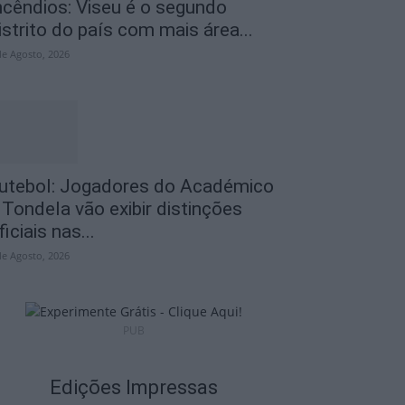
ncêndios: Viseu é o segundo
istrito do país com mais área...
de Agosto, 2026
utebol: Jogadores do Académico
 Tondela vão exibir distinções
ficiais nas...
de Agosto, 2026
PUB
Edições Impressas