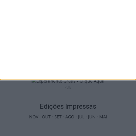
9 de Agosto, 2026
Liga 2: Tondela entra com o pé direito e
vence Amarante...
8 de Agosto, 2026
PUB
Edições Impressas
NOV
·
OUT
·
SET
·
AGO
·
JUL
·
JUN
·
MAI