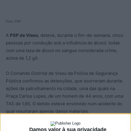
Foto: PSP
A
PSP de Viseu
, deteve, durante o fim-de-semana, cinco
pessoas por condução sob a influência do álcool, todas
com uma taxa de álcool no sangue considerada crime,
acima de 1,2 g/l.
O Comando Distrital de Viseu da Polícia de Segurança
Pública confirmou as detenções, que ocorreram durante
ações de patrulhamento na cidade, uma das quais na
Praça Carlos Lopes, de um homem de 44 anos, com uma
TAS de 1,65. O detido esteve envolvido num acidente do
qual resultaram apenas danos materiais.
Já na Rua Capitão Silva Pereira, foi detido um homem de
Damos valor à sua privacidade