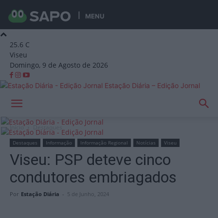
MENU
25.6
C
Viseu
Domingo, 9 de Agosto de 2026
Estação Diária – Edição Jornal
Início
Destaques
Destaques
Informação
Informação Regional
Notícias
Viseu
Viseu: PSP deteve cinco
condutores embriagados
Por
Estação Diária
-
5 de Junho, 2024