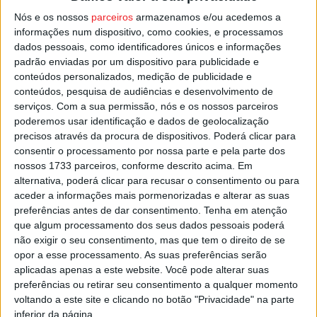
69 anos, por condução com uma TAS de 1,99 g/l.
Nós e os nossos
parceiros
armazenamos e/ou acedemos a
informações num dispositivo, como cookies, e processamos
Na madrugada de domingo, foram ainda detidos nas ruas
dados pessoais, como identificadores únicos e informações
padrão enviadas por um dispositivo para publicidade e
da cidade de Viseu mais três pessoas, dois homens e
conteúdos personalizados, medição de publicidade e
uma mulher, com idades entre os 38 e os 42 anos, todos
conteúdos, pesquisa de audiências e desenvolvimento de
por com taxas de alcoolemia que variaram entre os
serviços.
Com a sua permissão, nós e os nossos parceiros
1,68g/l e 2,78 g/l.
poderemos usar identificação e dados de geolocalização
precisos através da procura de dispositivos. Poderá clicar para
consentir o processamento por nossa parte e pela parte dos
Esta e outras notícias para ouvir na Estação Diária – 96.8
nossos 1733 parceiros, conforme descrito acima. Em
FM ou em
www.968.fm
.
alternativa, poderá clicar para recusar o consentimento ou para
aceder a informações mais pormenorizadas e alterar as suas
Pub
preferências antes de dar consentimento.
Tenha em atenção
que algum processamento dos seus dados pessoais poderá
não exigir o seu consentimento, mas que tem o direito de se
opor a esse processamento. As suas preferências serão
aplicadas apenas a este website. Você pode alterar suas
TAGS
Alcoolemia
PSP
Viseu
preferências ou retirar seu consentimento a qualquer momento
voltando a este site e clicando no botão "Privacidade" na parte
inferior da página.