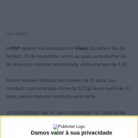
Foto: Freepik
A
PSP
deteve três pessoas em
Viseu
, durante o dia de
feriado, 01 de novembro, entre as quais uma mulher de
66 anos por conduzir alcoolizada, com uma taxa de 1,62.
Foram também detidos um homem de 31 anos, por
conduzir com uma taxa crime de 1,22g/l e um outro de 32
anos, neste caso por conduzir sem carta
Os três detidos vão ter que comparecer no Tribunal de
Viseu para conheceram a media de coação a que ficarão
sujeitos.
Damos valor à sua privacidade