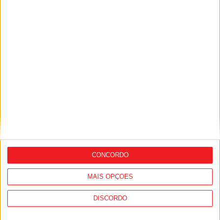
Viseu: Concurso nacional de argumentos
para curtas abre candidaturas com
prémio de mil euros
CONCORDO
Viseu: GNR deteve 13 pessoas e registou
MAIS OPÇÕES
364 infrações rodoviárias numa semana
DISCORDO