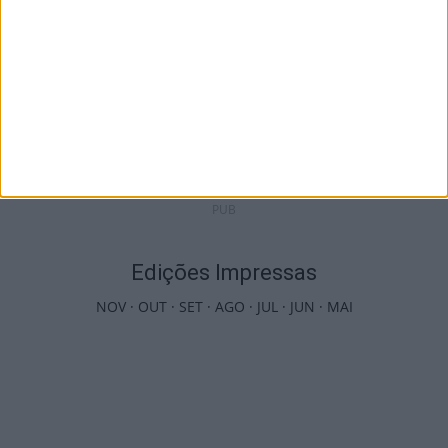
Viseu: APCVD vai instalar nova sede no
Centro Histórico após investimento...
6 de Agosto, 2026
PUB
Edições Impressas
NOV
·
OUT
·
SET
·
AGO
·
JUL
·
JUN
·
MAI