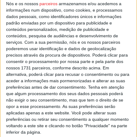
Nós e os nossos
parceiros
armazenamos e/ou acedemos a
Esta e outras notícias para ouvir na Estação Diária – 96.8
informações num dispositivo, como cookies, e processamos
FM ou em
www.968.fm
dados pessoais, como identificadores únicos e informações
padrão enviadas por um dispositivo para publicidade e
conteúdos personalizados, medição de publicidade e
Pub
conteúdos, pesquisa de audiências e desenvolvimento de
serviços.
Com a sua permissão, nós e os nossos parceiros
poderemos usar identificação e dados de geolocalização
precisos através da procura de dispositivos. Poderá clicar para
TAGS
PSP
Viseu
consentir o processamento por nossa parte e pela parte dos
nossos 1731 parceiros, conforme descrito acima. Em
alternativa, poderá clicar para recusar o consentimento ou para
aceder a informações mais pormenorizadas e alterar as suas
preferências antes de dar consentimento.
Tenha em atenção
que algum processamento dos seus dados pessoais poderá
não exigir o seu consentimento, mas que tem o direito de se
opor a esse processamento. As suas preferências serão
Artigo anterior
Próximo artigo
aplicadas apenas a este website. Você pode alterar suas
preferências ou retirar seu consentimento a qualquer momento
Tondela: Autarquia doou
Futsal: Viseu 2001 e ABC de
voltando a este site e clicando no botão "Privacidade" na parte
viatura à Cooperativa Vários
Nelas complicam acesso à
inferior da página.
fase de subida