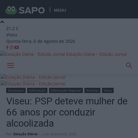
MENU
21.2
C
Viseu
Quinta-feira, 6 de Agosto de 2026
Estação Diária – Edição Jornal
Início
Destaques
Destaques
Informação
Informação Regional
Notícias
Viseu
Viseu: PSP deteve mulher de
66 anos por conduzir
alcoolizada
Por
Estação Diária
-
2 de Novembro, 2022