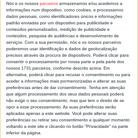
Nós e os nossos
parceiros
armazenamos e/ou acedemos a
com uma taxa de álcool no sangue de 2,30 g/l.
informações num dispositivo, como cookies, e processamos
dados pessoais, como identificadores únicos e informações
Esta e outras notícias para ouvir na Estação Diária – 96.8
padrão enviadas por um dispositivo para publicidade e
conteúdos personalizados, medição de publicidade e
FM ou em
www.968.fm
.
conteúdos, pesquisa de audiências e desenvolvimento de
serviços.
Com a sua permissão, nós e os nossos parceiros
Pub
poderemos usar identificação e dados de geolocalização
precisos através da procura de dispositivos. Poderá clicar para
consentir o processamento por nossa parte e pela parte dos
nossos 1731 parceiros, conforme descrito acima. Em
TAGS
PSP
Viseu
alternativa, poderá clicar para recusar o consentimento ou para
aceder a informações mais pormenorizadas e alterar as suas
preferências antes de dar consentimento.
Tenha em atenção
que algum processamento dos seus dados pessoais poderá
não exigir o seu consentimento, mas que tem o direito de se
opor a esse processamento. As suas preferências serão
aplicadas apenas a este website. Você pode alterar suas
preferências ou retirar seu consentimento a qualquer momento
voltando a este site e clicando no botão "Privacidade" na parte
Artigo anterior
Próximo artigo
inferior da página.
CP abre concurso público para
Sérgio Fonseca regressa ao