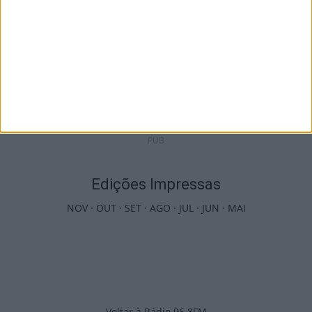
Futebol: David Silva apita Benfica-
Académico de Viseu e Flávio Lima o...
5 de Agosto, 2026
PUB
Edições Impressas
NOV
·
OUT
·
SET
·
AGO
·
JUL
·
JUN
·
MAI
Voltar à Rádio 96.8FM