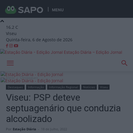
MENU
16.2
C
Viseu
Quinta-feira, 6 de Agosto de 2026
Estação Diária – Edição Jornal
Início
Destaques
Destaques
Informação
Informação Regional
Notícias
Viseu
Viseu: PSP deteve
septuagenário que conduzia
alcoolizado
Por
Estação Diária
-
18 de Julho, 2022