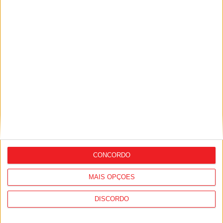
Viseu: Municípios têm quatro meses para
decidir adesão ao sistema
multimunicipal de água
CONCORDO
Futebol: Académico de Viseu perto de
MAIS OPÇÕES
fechar reforço para o ataque
DISCORDO