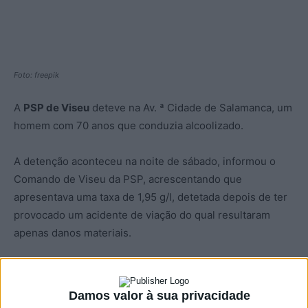
Foto: freepik
A
PSP de Viseu
deteve na Av. ª Cidade de Salamanca, um
homem com 70 anos que conduzia alcoolizado.
A detenção aconteceu na noite de sábado, informou o
Comando de Viseu da PSP, acrescentando que
apresentava uma taxa de 1,95 g/l, detetada depois de ter
provocado um acidente de viação do qual resultaram
apenas danos materiais.
Ainda no passado sábado, a PSP deteve ainda um homem
de 25 anos, por conduzir, sem carta, um ciclomotor, e
Damos valor à sua privacidade
também um homem com 33 anos, apanhado a conduzir