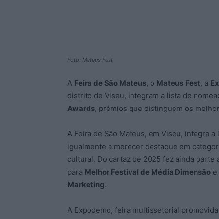
Foto: Mateus Fest
A
Feira de São Mateus
, o
Mateus
Fest
, a
E
distrito de Viseu, integram a lista de nome
Awards
, prémios que distinguem os melhore
A Feira de São Mateus, em Viseu, integra a
igualmente a merecer destaque em categori
cultural. Do cartaz de 2025 fez ainda part
para
Melhor Festival de Média Dimensão
e 
Marketing
.
A Expodemo, feira multissetorial promovid