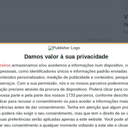
V
n
8 
Próximo artigo
a
Liga 2: Próximo adversário do Académico de
Viseu tem novo treinador
Damos valor à sua privacidade
ceiros
armazenamos e/ou acedemos a informações num dispositivo, c
essoais, como identificadores únicos e informações padrão enviadas 
S
conteúdos personalizados, medição de publicidade e conteúdos, pesqui
utor
C
serviços.
Com a sua permissão, nós e os nossos parceiros poderemos 
8 
ção precisos através da procura de dispositivos. Poderá clicar para co
ossa parte e pela parte dos nossos 1733 parceiros, conforme descrit
 clicar para recusar o consentimento ou para aceder a informações ma
erências antes de dar consentimento.
Tenha em atenção que algum pr
 poderá não exigir o seu consentimento, mas que tem o direito de se 
uas preferências serão aplicadas apenas a este website. Você pode al
rar seu consentimento a qualquer momento voltando a este site e clica