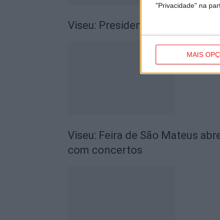
"Privacidade" na part
Viseu: Presidente da República
MAIS OP
Viseu: Feira de São Mateus abr
com concertos