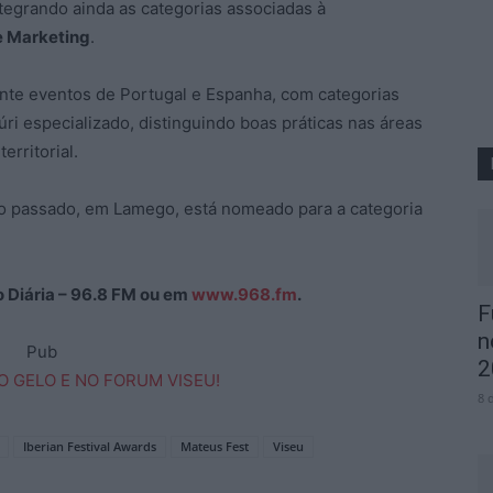
ntegrando ainda as categorias associadas à
 Marketing
.
nte eventos de Portugal e Espanha, com categorias
úri especializado, distinguindo boas práticas nas áreas
erritorial.
o passado, em Lamego, está nomeado para a categoria
ão Diária – 96.8 FM ou em
www.968.fm
.
F
n
Pub
2
8 
Iberian Festival Awards
Mateus Fest
Viseu