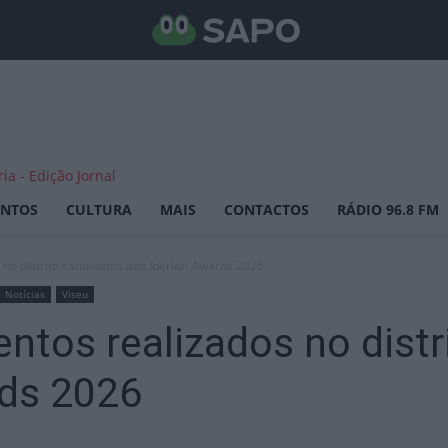
ENTOS
CULTURA
MAIS
CONTACTOS
RÁDIO 96.8 FM
 no distrito candidatos aos Iberian Awards 2026
Notícias
Viseu
entos realizados no dist
rds 2026