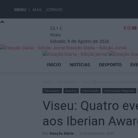
MENU
MAIL
JORNAIS
23.1
C
Viseu
Sábado, 8 de Agosto de 2026
Estação Diária – Edição Jornal
INÍCIO
NOTÍCIAS
DESPORTO
EV
Início
Destaques
Viseu: Quatro eventos realizados
Destaques
Eventos
Informação
Informação Regional
Viseu: Quatro ev
aos Iberian Awa
Por
Estação Diária
-
15 de Dezembro, 2025