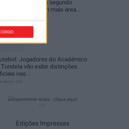
ncêndios: Viseu é o segundo
istrito do país com mais área...
de Agosto, 2026
CORDO
utebol: Jogadores do Académico
 Tondela vão exibir distinções
ficiais nas...
de Agosto, 2026
PUB
Edições Impressas