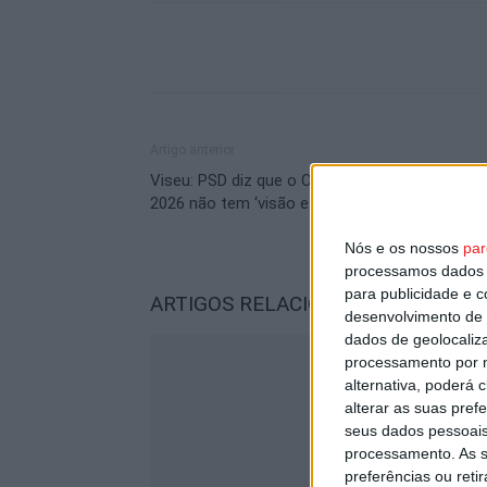
Artigo anterior
Viseu: PSD diz que o Orçamento Municipal par
2026 não tem ‘visão estratégica’
Nós e os nossos
par
processamos dados p
para publicidade e 
ARTIGOS RELACIONADOS
Mais do a
desenvolvimento de 
dados de geolocaliza
processamento por n
alternativa, poderá
alterar as suas pref
seus dados pessoais
processamento. As s
preferências ou reti