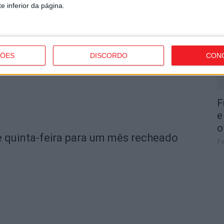
I
e inferior da página.
d
 inaugura a 634.ª Feira de São Mateus
7 
ÇÕES
DISCORDO
CON
F
e
o
e quinta-feira para um mês recheado
7 