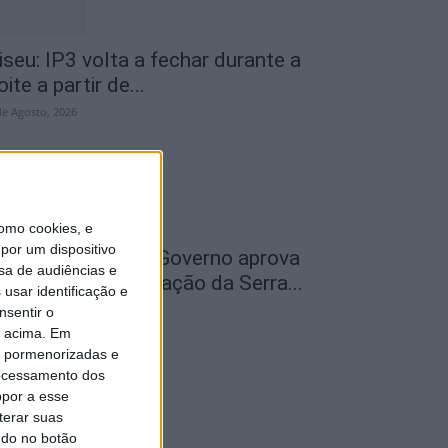
iseu: IP3 volta a fechar durante a
oite a partir de...
de Agosto, 2026
omo cookies, e
por um dispositivo
ão Pedro do Sul: Governo aprova
sa de audiências e
entro de Interpretação da Serra...
usar identificação e
de Agosto, 2026
nsentir o
o acima. Em
is pormenorizadas e
ocessamento dos
opor a esse
terar suas
ndo no botão