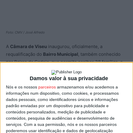
Foto: CMV / José Alfredo
A
Câmara de Viseu
inaugurou, oficialmente, a
requalificação do
Bairro Municipal
, também conhecido
por Bairro da Cadeia, que permite acolher 38 famílias, a
juntar às 40 que por lá já habitam.
Damos valor à sua privacidade
A obra foi feita ao abrigo da Estratégia Local de Habitação
Nós e os nossos
parceiros
armazenamos e/ou acedemos a
de Viseu (ELHV), onde foram investidos cerca de 9,2
informações num dispositivo, como cookies, e processamos
dados pessoais, como identificadores únicos e informações
milhões de euros, através de verbas do programa ‘1º
padrão enviadas por um dispositivo para publicidade e
Direito – Programa de Apoio ao Acesso à Habitação’,
conteúdos personalizados, medição de publicidade e
financiado pelo Plano de Recuperação e Resiliência do
conteúdos, pesquisa de audiências e desenvolvimento de
Governo (PRR) em 3,3 milhões de euros.
serviços.
Com a sua permissão, nós e os nossos parceiros
poderemos usar identificação e dados de geolocalização