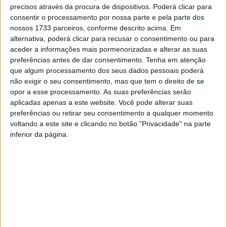
precisos através da procura de dispositivos. Poderá clicar para
Foram reabilitadas 40 casas, destinadas ao realojamento
consentir o processamento por nossa parte e pela parte dos
dos antigos moradores, em regime de arrendamento
nossos 1733 parceiros, conforme descrito acima. Em
apoiado.
alternativa, poderá clicar para recusar o consentimento ou para
aceder a informações mais pormenorizadas e alterar as suas
preferências antes de dar consentimento.
Tenha em atenção
Simultaneamente, outras 38 casas foram também
que algum processamento dos seus dados pessoais poderá
intervencionadas, estas no âmbito do programa ‘Parque
não exigir o seu consentimento, mas que tem o direito de se
Público de Habitação a Custos Acessíveis’, também
opor a esse processamento. As suas preferências serão
financiado pelo PRR em 3,1 milhões de euros.
aplicadas apenas a este website. Você pode alterar suas
preferências ou retirar seu consentimento a qualquer momento
voltando a este site e clicando no botão "Privacidade" na parte
A reabilitação destas dezenas de habitações era
inferior da página.
destinada a famílias, maioritariamente jovens, em regime
de arrendamento acessível, tendo a atribuição sido feita
através de concurso público.
A autarquia viseense diz ter recebido 153 candidaturas,
das quais 115 foram aprovadas. A distribuição das 38
casas acabou por ser feita por sorteio, que decorreu no