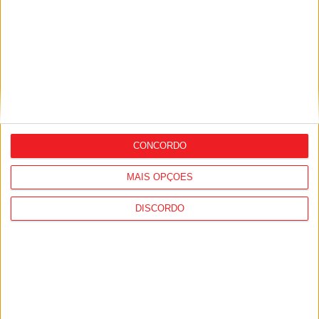
PUB
Siga-nos nas redes sociais!
Facebook
Instagram
YouTube
CONCORDO
MAIS OPÇÕES
DESTAQUES
DISCORDO
Incêndios: Viseu é o segundo distrito do
país com mais área...