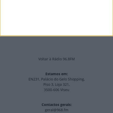
Edições Impressas
NOV
·
OUT
·
SET
·
AGO
·
JUL
·
JUN
·
MAI
Voltar à Rádio 96.8FM
Estamos em:
EN231, Palácio do Gelo Shopping,
Piso 3, Loja 321,
3500-606 Viseu
Contactos gerais:
geral@968.fm