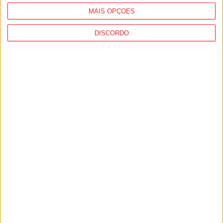
MAIS OPÇÕES
DISCORDO
Viseu: Associação de Vila Chã de Sá
inaugura lar de 4,5 milhões com
capacidade para 63 idosos