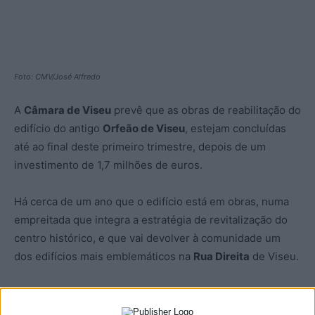
Foto: CMV/José Alfredo
A
Câmara de Viseu
prevê que as obras de reabilitação do
edifício do antigo
Orfeão de Viseu
, estejam concluídas
até ao final deste primeiro trimestre, depois de um
investimento de 1,7 milhões de euros.
Há cerca de um ano que o edifício está em obras, numa
empreitada que integra a estratégia de revitalização do
centro histórico, e que vai devolver à comunidade um
dos edifícios mais emblemáticos na
Rua Direita
de Viseu.
A autarquia de Viseu garante que a intervenção está a
seguir “princípios da reabilitação sustentável, com