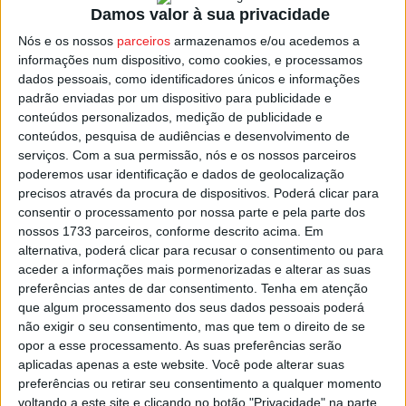
Damos valor à sua privacidade
respeito pela identidade, memória e traça original”,
estando a ser mantidos “elementos distintivos” do
Nós e os nossos
parceiros
armazenamos e/ou acedemos a
informações num dispositivo, como cookies, e processamos
imóvel.
dados pessoais, como identificadores únicos e informações
padrão enviadas por um dispositivo para publicidade e
Com esta reabilitação do edifício do antigo Orfeão, a
conteúdos personalizados, medição de publicidade e
autarquia de Viseu considera que estarão criadas
conteúdos, pesquisa de audiências e desenvolvimento de
serviços.
Com a sua permissão, nós e os nossos parceiros
condições para que possa vir a receber várias atividades,
poderemos usar identificação e dados de geolocalização
entre as quais a
Universidade Sénior
do
Rotary Club de
precisos através da procura de dispositivos. Poderá clicar para
Viseu
.
consentir o processamento por nossa parte e pela parte dos
nossos 1733 parceiros, conforme descrito acima. Em
alternativa, poderá clicar para recusar o consentimento ou para
Esta e outras notícias para ouvir na Estação Diária – 96.8
aceder a informações mais pormenorizadas e alterar as suas
FM ou em
www.968.fm
.
preferências antes de dar consentimento.
Tenha em atenção
que algum processamento dos seus dados pessoais poderá
Pub
não exigir o seu consentimento, mas que tem o direito de se
opor a esse processamento. As suas preferências serão
aplicadas apenas a este website. Você pode alterar suas
preferências ou retirar seu consentimento a qualquer momento
voltando a este site e clicando no botão "Privacidade" na parte
TAGS
Orfeão de Viseu
Viseu