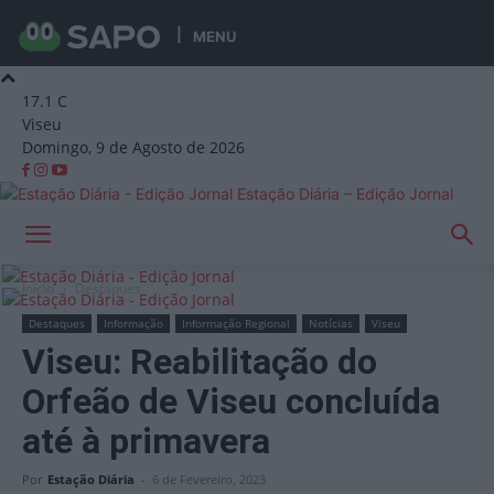
MENU
17.1
C
Viseu
Domingo, 9 de Agosto de 2026
Estação Diária – Edição Jornal
Início
Destaques
Destaques
Informação
Informação Regional
Notícias
Viseu
Viseu: Reabilitação do
Orfeão de Viseu concluída
até à primavera
Por
Estação Diária
-
6 de Fevereiro, 2023