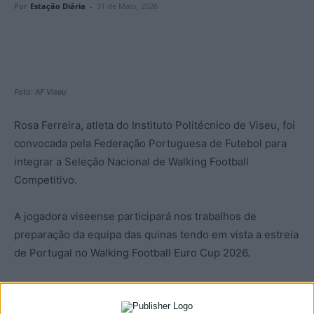
Por
Estação Diária
-
31 de Maio, 2026
Foto: AF Viseu
Rosa Ferreira, atleta do Instituto Politécnico de Viseu, foi
convocada pela Federação Portuguesa de Futebol para
integrar a Seleção Nacional de Walking Football
Competitivo.
A jogadora viseense participará nos trabalhos de
preparação da equipa das quinas tendo em vista a estreia
de Portugal no Walking Football Euro Cup 2026.
A atleta viseense estará presente em dois treinos de
preparação agendados para os dias 6 e 13 de junho, na