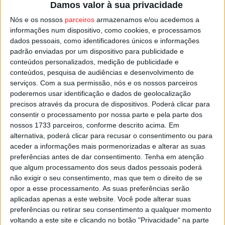
Damos valor à sua privacidade
Cidade do Futebol, em Oeiras.
Nós e os nossos
parceiros
armazenamos e/ou acedemos a
informações num dispositivo, como cookies, e processamos
A edição inaugural do Walking Football Euro Cup 2026
dados pessoais, como identificadores únicos e informações
realiza-se a 25 de junho, em Nyon, na Suíça, com a
padrão enviadas por um dispositivo para publicidade e
participação de oito seleções europeias. A competição
conteúdos personalizados, medição de publicidade e
conteúdos, pesquisa de audiências e desenvolvimento de
surge na sequência do crescimento expressivo da
serviços.
Com a sua permissão, nós e os nossos parceiros
modalidade nos últimos anos e após uma edição piloto
poderemos usar identificação e dados de geolocalização
realizada em 2024, na qual Portugal já tinha marcado
precisos através da procura de dispositivos. Poderá clicar para
presença.
consentir o processamento por nossa parte e pela parte dos
nossos 1733 parceiros, conforme descrito acima. Em
alternativa, poderá clicar para recusar o consentimento ou para
Pub
aceder a informações mais pormenorizadas e alterar as suas
preferências antes de dar consentimento.
Tenha em atenção
que algum processamento dos seus dados pessoais poderá
não exigir o seu consentimento, mas que tem o direito de se
TAGS
AF Viseu
IPV
Viseu
Walking Football
opor a esse processamento. As suas preferências serão
aplicadas apenas a este website. Você pode alterar suas
preferências ou retirar seu consentimento a qualquer momento
voltando a este site e clicando no botão "Privacidade" na parte