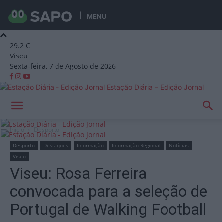
MENU
29.2
C
Viseu
Sexta-feira, 7 de Agosto de 2026
Estação Diária – Edição Jornal
Início
Desporto
Desporto
Destaques
Informação
Informação Regional
Notícias
Viseu
Viseu: Rosa Ferreira
convocada para a seleção de
Portugal de Walking Football