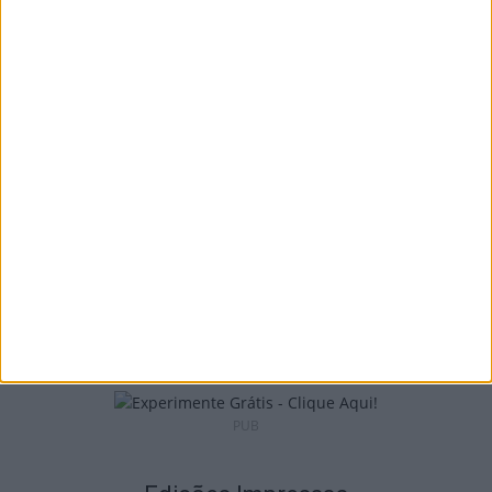
Tondela: Exposição de Fórmula 1 no Museu
do Caramulo ultrapassa os...
6 de Agosto, 2026
Viseu: Câmara aprova projeto para instalar
54 câmaras de videovigilância em...
6 de Agosto, 2026
PUB