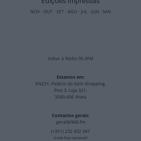
Edições Impressas
NOV
·
OUT
·
SET
·
AGO
·
JUL
·
JUN
·
MAI
Voltar à Rádio 96.8FM
Estamos em:
EN231, Palácio do Gelo Shopping,
Piso 3, Loja 321,
3500-606 Viseu
Contactos gerais:
geral@968.fm
(+351) 232 432 347
(rede fixa nacional)