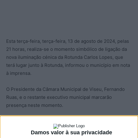
Esta terça-feira, terça-feira, 13 de agosto de 2024, pelas
21 horas, realiza-se o momento simbólico de ligação da
nova iluminação cénica da Rotunda Carlos Lopes, que
terá lugar junto à Rotunda, informou o município em nota
à imprensa.
O Presidente da Câmara Municipal de Viseu, Fernando
Ruas, e o restante executivo municipal marcarão
presença neste momento.
No ano em que se assinalam
40 anos desde que Carlos
Lopes recebeu a Medalha Olímpica
, esta iniciativa visa
Damos valor à sua privacidade
prestar uma homenagem ao atleta e celebrar o seu