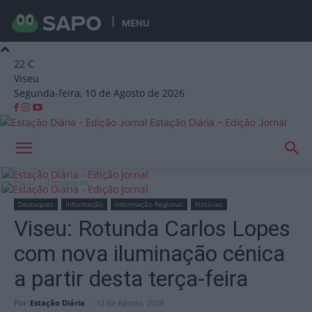
MENU
22
C
Viseu
Segunda-feira, 10 de Agosto de 2026
Estação Diária – Edição Jornal
Início
Destaques
Destaques
Informação
Informação Regional
Notícias
Viseu: Rotunda Carlos Lopes
com nova iluminação cénica
a partir desta terça-feira
Por
Estação Diária
-
12 de Agosto, 2024