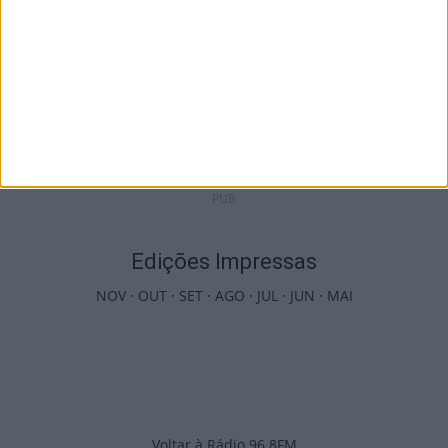
Futebol: 2.ª Divisão Distrital de Viseu já tem
séries e calendário
9 de Agosto, 2026
PUB
Edições Impressas
NOV
·
OUT
·
SET
·
AGO
·
JUL
·
JUN
·
MAI
Voltar à Rádio 96.8FM