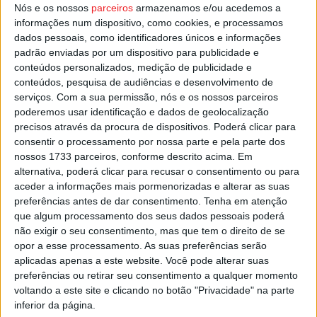
Nós e os nossos
parceiros
armazenamos e/ou acedemos a
legado desportivo, realça a mesma nota informativa.
informações num dispositivo, como cookies, e processamos
dados pessoais, como identificadores únicos e informações
padrão enviadas por um dispositivo para publicidade e
Esta e outras notícias para ouvir na Estação Diária – 96.8
conteúdos personalizados, medição de publicidade e
FM ou em
www.968.fm
conteúdos, pesquisa de audiências e desenvolvimento de
serviços.
Com a sua permissão, nós e os nossos parceiros
Pub
poderemos usar identificação e dados de geolocalização
precisos através da procura de dispositivos. Poderá clicar para
consentir o processamento por nossa parte e pela parte dos
nossos 1733 parceiros, conforme descrito acima. Em
TAGS
Carlos Lopes
Medalha Olímpica
Rotunda Carlos Lopes
alternativa, poderá clicar para recusar o consentimento ou para
aceder a informações mais pormenorizadas e alterar as suas
Viseu
preferências antes de dar consentimento.
Tenha em atenção
que algum processamento dos seus dados pessoais poderá
não exigir o seu consentimento, mas que tem o direito de se
opor a esse processamento. As suas preferências serão
aplicadas apenas a este website. Você pode alterar suas
preferências ou retirar seu consentimento a qualquer momento
voltando a este site e clicando no botão "Privacidade" na parte
inferior da página.
Artigo anterior
Próximo artigo