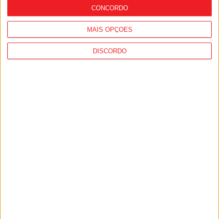
CONCORDO
MAIS OPÇÕES
DISCORDO
Viseu: Presidente da República inaugura
a 634.ª Feira de São Mateus