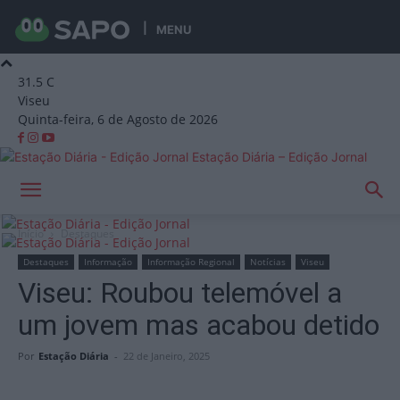
MENU
31.5
C
Viseu
Quinta-feira, 6 de Agosto de 2026
Estação Diária – Edição Jornal
Início
Destaques
Destaques
Informação
Informação Regional
Notícias
Viseu
Viseu: Roubou telemóvel a
um jovem mas acabou detido
Por
Estação Diária
-
22 de Janeiro, 2025