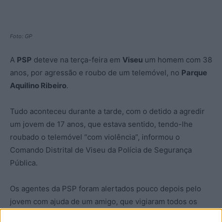
Foto: GP
A
PSP
deteve na terça-feira em
Viseu
um homem com 38
anos, por agressão e roubo de um telemóvel, no
Parque
Aquilino Ribeiro
.
Tudo aconteceu durante a tarde, com o detido a agredir
um jovem de 17 anos, que estava sentido, tendo-lhe
roubado o telemóvel “com violência”, informou o
Comando Distrital de Viseu da Polícia de Segurança
Pública.
Os agentes da PSP foram alertados pouco depois pelo
jovem com ajuda de um amigo, que vigiaram todos os
acessos ao Parque Aquilino Ribeiro, em pleno coração da