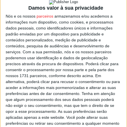
cidade de Viseu, acabando por intercetar, e deter, o
Damos valor à sua privacidade
suspeito “que não ofereceu resistência”, acabando o
Nós e os nossos
parceiros
armazenamos e/ou acedemos a
telemóvel por ser devolvido” ao seu legitimo
informações num dispositivo, como cookies, e processamos
proprietário”, acrescentou a PSP.
dados pessoais, como identificadores únicos e informações
padrão enviadas por um dispositivo para publicidade e
Ao detido foi ainda apreendida uma navalha e duas doses
conteúdos personalizados, medição de publicidade e
conteúdos, pesquisa de audiências e desenvolvimento de
individuais de cocaína.
serviços.
Com a sua permissão, nós e os nossos parceiros
poderemos usar identificação e dados de geolocalização
Vai ser ouvido no Tribunal Judicial de Viseu para
precisos através da procura de dispositivos. Poderá clicar para
conhecer a medida de coação.
consentir o processamento por nossa parte e pela parte dos
nossos 1731 parceiros, conforme descrito acima. Em
alternativa, poderá clicar para recusar o consentimento ou para
Esta e outras notícias para ouvir na Estação Diária – 96.8
aceder a informações mais pormenorizadas e alterar as suas
FM ou em
www.968.fm
.
preferências antes de dar consentimento.
Tenha em atenção
que algum processamento dos seus dados pessoais poderá
não exigir o seu consentimento, mas que tem o direito de se
Pub
opor a esse processamento. As suas preferências serão
aplicadas apenas a este website. Você pode alterar suas
preferências ou retirar seu consentimento a qualquer momento