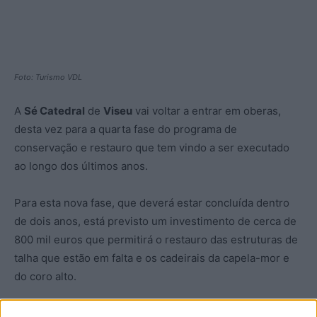
Foto: Turismo VDL
A
Sé Catedral
de
Viseu
vai voltar a entrar em oberas,
desta vez para a quarta fase do programa de
conservação e restauro que tem vindo a ser executado
ao longo dos últimos anos.
Para esta nova fase, que deverá estar concluída dentro
de dois anos, está previsto um investimento de cerca de
800 mil euros que permitirá o restauro das estruturas de
talha que estão em falta e os cadeirais da capela-mor e
do coro alto.
Avança também a limpeza da fachada posterior da