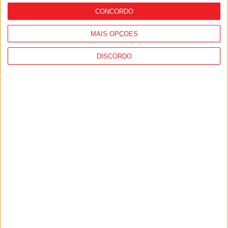
CONCORDO
MAIS OPÇÕES
DISCORDO
Viseu: Associação de Vila Chã de Sá
inaugura lar de 4,5 milhões com
capacidade para 63 idosos