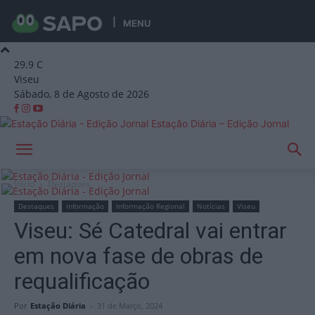
MENU
29.9
C
Viseu
Sábado, 8 de Agosto de 2026
Estação Diária – Edição Jornal
Início
Destaques
Destaques
Informação
Informação Regional
Notícias
Viseu
Viseu: Sé Catedral vai entrar
em nova fase de obras de
requalificação
Por
Estação Diária
-
31 de Março, 2024