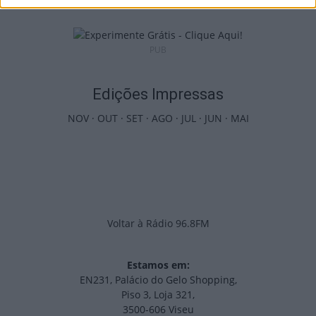
PUB
Edições Impressas
NOV
·
OUT
·
SET
·
AGO
·
JUL
·
JUN
·
MAI
Voltar à Rádio 96.8FM
Estamos em:
EN231, Palácio do Gelo Shopping,
Piso 3, Loja 321,
3500-606 Viseu