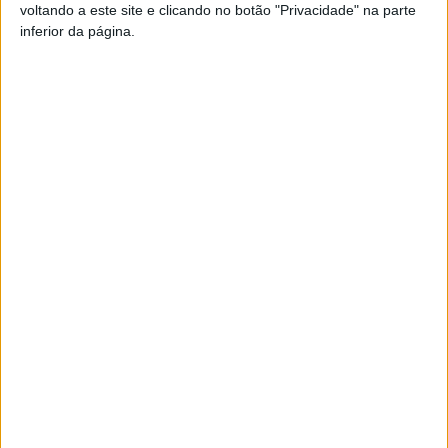
voltando a este site e clicando no botão "Privacidade" na parte
inferior da página.
Pub
TAGS
Sé Catedral
Viseu
Artigo anterior
Próximo artigo
Tondela: Termas de Sangemil
Já pode fazer entrega online
reabrem terça-feira
da declaração de IRS