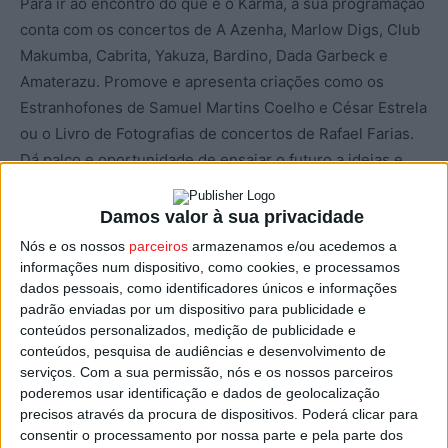
Para ir ao encontro do que é o Karma, a sua programação
conta com os concertos de A Azenha, Marlow Digs, Club
Makumba, Cabrita, Yakuza, Bardino, Dada Garbeck e
Amaterazu. Promove e apresenta criações como os
Estranhofones de Samuel Martins Coelho e César Estrela
ou o Livro de Fotografias de concertos de Rafael Farias.
Dá palco e oportunidade de ensaiar o futuro a ideias e
projetos como a Oficina de Criação Musical com João
Pedro Silva ou a apresentação da Escola do Rock de
Damos valor à sua privacidade
Paredes de Coura. Exporta o Carmo´81 para a Mata do
Nós e os nossos
parceiros
armazenamos e/ou acedemos a
Fontelo através de uma exposição de Fotografia de Rafael
informações num dispositivo, como cookies, e processamos
dados pessoais, como identificadores únicos e informações
Farias. Será tambem realizado um filme que é uma
padrão enviadas por um dispositivo para publicidade e
experimentação visual e sonora sobre os pressupostos
conteúdos personalizados, medição de publicidade e
de uma Mata centenária, produzido e realizado pelos
conteúdos, pesquisa de audiências e desenvolvimento de
Supermoon.
serviços.
Com a sua permissão, nós e os nossos parceiros
poderemos usar identificação e dados de geolocalização
precisos através da procura de dispositivos. Poderá clicar para
O Karma é e irá decorrer nos dias 2, 3, 4 e 5 de Setembro
consentir o processamento por nossa parte e pela parte dos
de 2021 na Mata do Fontelo com organização Carmo´81,