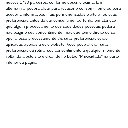
nossos 1733 parceiros, conforme descrito acima. Em
financiado pelo Município de Viseu através do programa
alternativa, poderá clicar para recusar o consentimento ou para
de apoio à Cultura Viseu Cultura
aceder a informações mais pormenorizadas e alterar as suas
preferências antes de dar consentimento.
Tenha em atenção
que algum processamento dos seus dados pessoais poderá
PROGRAMA
não exigir o seu consentimento, mas que tem o direito de se
opor a esse processamento. As suas preferências serão
2 de Setembro
aplicadas apenas a este website. Você pode alterar suas
preferências ou retirar seu consentimento a qualquer momento
voltando a este site e clicando no botão "Privacidade" na parte
– 17h00m: Inauguração de Exposição de Fotografia de
inferior da página.
Rafael Farias (Exp. Permanente)
– 18h00m: Inauguração de Peças de Estranhofones de
Samuel Martins Coelho e Cesar Estrela (Exp.
Permanente)
– 21h45m: Concerto A Azenha
3 de Setembro