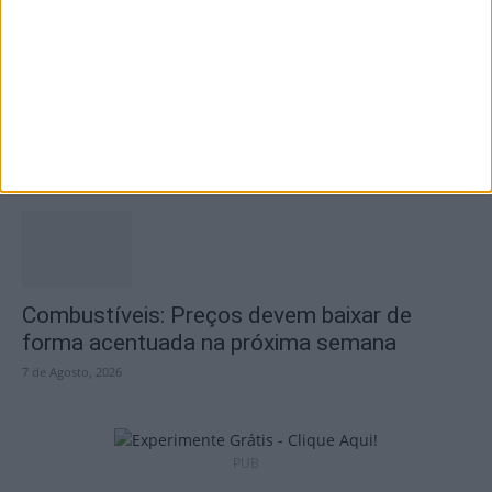
Futebol: Jogadores do Académico e
Tondela vão exibir distinções oficiais nas...
7 de Agosto, 2026
Combustíveis: Preços devem baixar de
forma acentuada na próxima semana
7 de Agosto, 2026
PUB