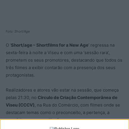
Foto: Short/Age
O ‘
Short/age – Shortfilms for a New Age
‘ regressa na
sexta-feira à noite a Viseu e com uma ‘sessão rara’,
prometem os seus promotores, destacando que todos os
três filmes a exibir contarão com a presença dos seus
protagonistas.
Realizadores e atores vão estar na sessão, que começa
pelas 21:30, no
Círculo de Criação Contemporânea de
Viseu (CCCV)
, na Rua do Comércio, com filmes onde se
destacam temas como o preconceito, a pertença, a
memória ou a reconciliação.