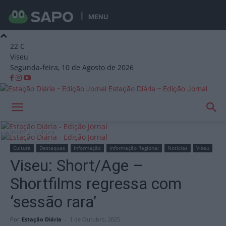
MENU
22
C
Viseu
Segunda-feira, 10 de Agosto de 2026
Estação Diária – Edição Jornal
Início
Cultura
Cultura
Destaques
Informação
Informação Regional
Notícias
Viseu
Viseu: Short/Age –
Shortfilms regressa com
‘sessão rara’
Por
Estação Diária
-
1 de Outubro, 2025