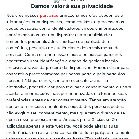
Damos valor à sua privacidade
O destaque vai para a presença da realizadora eslovaca
Daniela
Sláviková
, com o filme ‘
The Bus
‘, uma curta que
Nós e os nossos
parceiros
armazenamos e/ou acedemos a
informações num dispositivo, como cookies, e processamos
acompanha um grupo de estudantes em viagem onde o
dados pessoais, como identificadores únicos e informações
conflito entre um condutor e um jovem passageiro se
padrão enviadas por um dispositivo para publicidade e
transforma num momento inesperado de escuta e
conteúdos personalizados, medição de publicidade e
revelação.
conteúdos, pesquisa de audiências e desenvolvimento de
serviços.
Com a sua permissão, nós e os nossos parceiros
poderemos usar identificação e dados de geolocalização
Serão ainda exibidas as curtas ‘
Dog Thieves
’’ filme
precisos através da procura de dispositivos. Poderá clicar para
rodado em Lisboa e realizado por
Ievgen
Koshyn
, e na
consentir o processamento por nossa parte e pela parte dos
sessão estará o ator
Ivo
Andrade
, e ainda ‘
J’existe –
nossos 1733 parceiros, conforme descrito acima. Em
Porto
‘, de
Patrícia
Sobreiro
que estará presente para a
alternativa, poderá clicar para recusar o consentimento ou para
aceder a informações mais pormenorizadas e alterar as suas
exibição desta sua obra em formato de foto-filme.
preferências antes de dar consentimento.
Tenha em atenção
que algum processamento dos seus dados pessoais poderá
Esta e outras notícias para ouvir na Estação Diária – 96.8
não exigir o seu consentimento, mas que tem o direito de se
FM ou em
www.968.fm
opor a esse processamento. As suas preferências serão
aplicadas apenas a este website. Você pode alterar suas
preferências ou retirar seu consentimento a qualquer momento
Pub