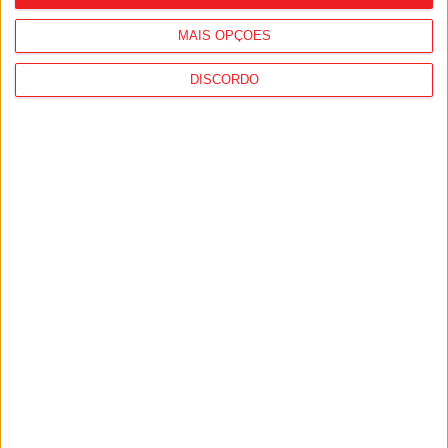
MAIS OPÇÕES
DISCORDO
Viseu: IP3 volta a fechar durante a noite
a partir de segunda-feira