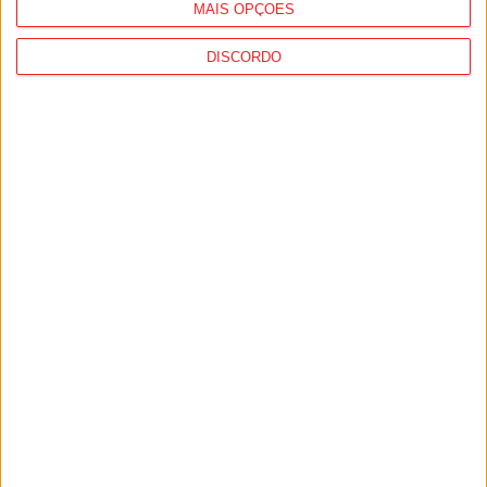
MAIS OPÇÕES
DISCORDO
Viseu: GNR deteve 13 pessoas e registou
364 infrações rodoviárias numa semana