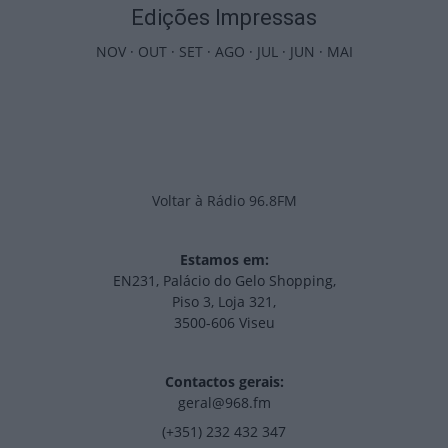
Edições Impressas
NOV
·
OUT
·
SET
·
AGO
·
JUL
·
JUN
·
MAI
Voltar à Rádio 96.8FM
Estamos em:
EN231, Palácio do Gelo Shopping,
Piso 3, Loja 321,
3500-606 Viseu
Contactos gerais:
geral@968.fm
(+351) 232 432 347