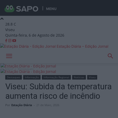
MENU
28.8
C
Viseu
Quinta-feira, 6 de Agosto de 2026
Estação Diária – Edição Jornal
Início
Destaques
Destaques
Informação
Informação Regional
Notícias
Viseu
Viseu: Subida da temperatura
aumenta risco de incêndio
Por
Estação Diária
-
21 de Maio, 2026