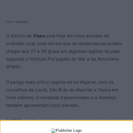
Foto: rawpixel
O distrito de
Viseu
está hoje em risco elevado de
incêndio rural, num dia em que as temperaturas podem
chegar aos 37 e 38 graus em algumas regiões do país,
segundo o Instituto Português do Mar e da Atmosfera
(IPMA).
O perigo mais crítico regista-se no Algarve, com os
concelhos de Loulé, São Brás de Alportel e Tavira em
nível máximo. O nordeste transmontano e o Alentejo
também apresentam risco elevado.
O IPMA prevê que o perigo se mantenha elevado nos
próximos dias, com temperaturas acima da média para a