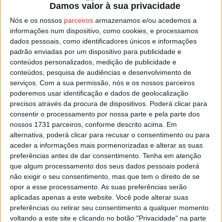
época. Está ainda prevista a possibilidade de uma onda
Damos valor à sua privacidade
de calor em algumas regiões.
Nós e os nossos
parceiros
armazenamos e/ou acedemos a
informações num dispositivo, como cookies, e processamos
dados pessoais, como identificadores únicos e informações
A Direção-Geral da Saúde recomenda à população que
padrão enviadas por um dispositivo para publicidade e
evite exposição prolongada ao sol, quando o fizer recorra
conteúdos personalizados, medição de publicidade e
a protetor solar, e se mantenha hidratada.
conteúdos, pesquisa de audiências e desenvolvimento de
serviços.
Com a sua permissão, nós e os nossos parceiros
poderemos usar identificação e dados de geolocalização
Esta e outras notícias para ouvir na Estação Diária – 96.8
precisos através da procura de dispositivos. Poderá clicar para
FM ou em
www.968.fm
consentir o processamento por nossa parte e pela parte dos
nossos 1731 parceiros, conforme descrito acima. Em
Pub
alternativa, poderá clicar para recusar o consentimento ou para
aceder a informações mais pormenorizadas e alterar as suas
preferências antes de dar consentimento.
Tenha em atenção
que algum processamento dos seus dados pessoais poderá
não exigir o seu consentimento, mas que tem o direito de se
TAGS
Risco Incêndio
Viseu
opor a esse processamento. As suas preferências serão
aplicadas apenas a este website. Você pode alterar suas
preferências ou retirar seu consentimento a qualquer momento
voltando a este site e clicando no botão "Privacidade" na parte