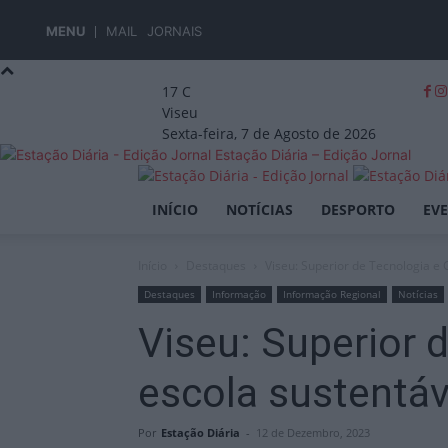
MENU
MAIL
JORNAIS
17
C
Viseu
Sexta-feira, 7 de Agosto de 2026
Estação Diária – Edição Jornal
INÍCIO
NOTÍCIAS
DESPORTO
EV
Início
Destaques
Viseu: Superior de Tecnologia e
Destaques
Informação
Informação Regional
Notícias
Viseu: Superior 
escola sustentáv
Por
Estação Diária
-
12 de Dezembro, 2023