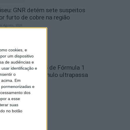
iseu: GNR detém sete suspeitos
or furto de cobre na região
de Agosto, 2026
omo cookies, e
por um dispositivo
sa de audiências e
ondela: Exposição de Fórmula 1
usar identificação e
o Museu do Caramulo ultrapassa
nsentir o
o acima. Em
s...
is pormenorizadas e
de Agosto, 2026
ocessamento dos
opor a esse
terar suas
ndo no botão