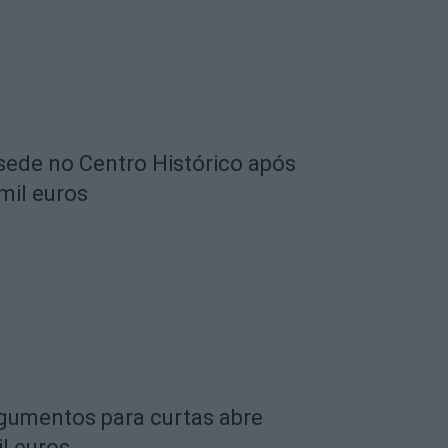
 sede no Centro Histórico após
mil euros
rgumentos para curtas abre
l euros