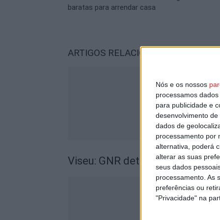
baratas para arrendar casa
ARTIGOS RELACIONADOS
Mais do a
Nós e os nossos
par
processamos dados p
para publicidade e 
desenvolvimento de 
dados de geolocaliza
processamento por n
alternativa, poderá
alterar as suas pref
Viseu: GNR detém sete suspeito
seus dados pessoais
processamento. As s
preferências ou reti
"Privacidade" na part