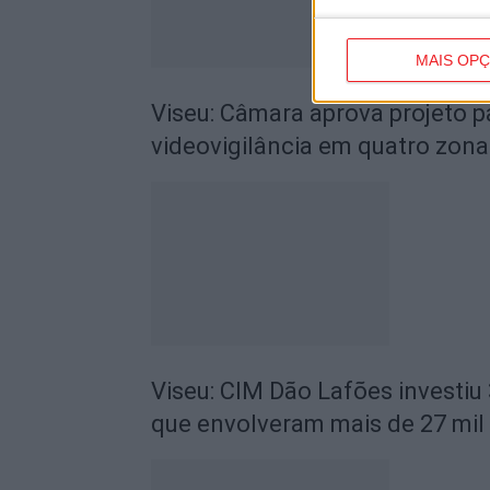
MAIS OP
Viseu: Câmara aprova projeto p
videovigilância em quatro zona
Viseu: CIM Dão Lafões investiu
que envolveram mais de 27 mil