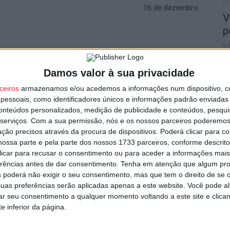
16 de dezembro
V
p
6 
utor
Damos valor à sua privacidade
ceiros
armazenamos e/ou acedemos a informações num dispositivo, c
essoais, como identificadores únicos e informações padrão enviadas 
conteúdos personalizados, medição de publicidade e conteúdos, pesqui
T
serviços.
Com a sua permissão, nós e os nossos parceiros poderemos 
n
ção precisos através da procura de dispositivos. Poderá clicar para co
ossa parte e pela parte dos nossos 1733 parceiros, conforme descrit
o
 clicar para recusar o consentimento ou para aceder a informações ma
6 
erências antes de dar consentimento.
Tenha em atenção que algum pr
s por furto de cobre na região
 poderá não exigir o seu consentimento, mas que tem o direito de se 
uas preferências serão aplicadas apenas a este website. Você pode al
rar seu consentimento a qualquer momento voltando a este site e clica
e inferior da página.