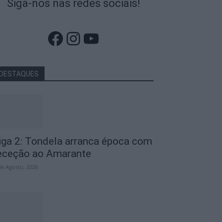
Siga-nos nas redes sociais!
Facebook
Instagram
YouTube
DESTAQUES
iga 2: Tondela arranca época com
eceção ao Amarante
de Agosto, 2026