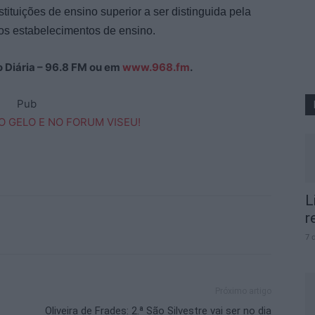
stituições de ensino superior a ser distinguida pela
nos estabelecimentos de ensino.
ão Diária – 96.8 FM ou em
www.968.fm
.
Pub
L
r
7 
Próximo artigo
Oliveira de Frades: 2.ª São Silvestre vai ser no dia