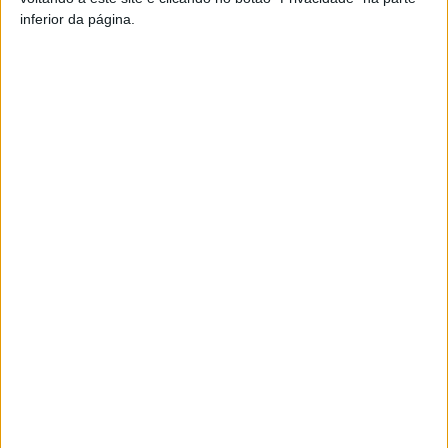
inferior da página.
Artigo anterior
Próximo artigo
Andebol Feminino: Academia
Viseu: Dia Internacional da
de São Pedro do Sul já tem
Arqueologia celebrado na
adversária na EHF European
Casa do Miradouro
Cup
ARTIGOS RELACIONADOS
Mais do autor