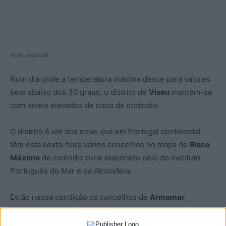
Foto: vecstock
Num dia onde a temperatura máxima desce para valores
bem abaixo dos 30 graus, o distrito de
Viseu
mantém-se
com níveis elevados de risco de incêndio.
O distrito é um dos nove que em Portugal continental
têm esta sexta-feira vários concelhos no mapa de
Risco
Máximo
de incêndio rural elaborado pelo do Instituto
Português do Mar e da Atmosfera.
Estão nessa condição os concelhos de
Armamar
,
Tabuaço
,
São João da Pesqueira
,
Penedono
,
Sernancelhe
e
Moimenta da Beira
.