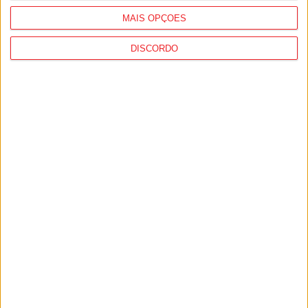
MAIS OPÇÕES
DISCORDO
Viseu: GNR deteve 13 pessoas e registou
364 infrações rodoviárias numa semana