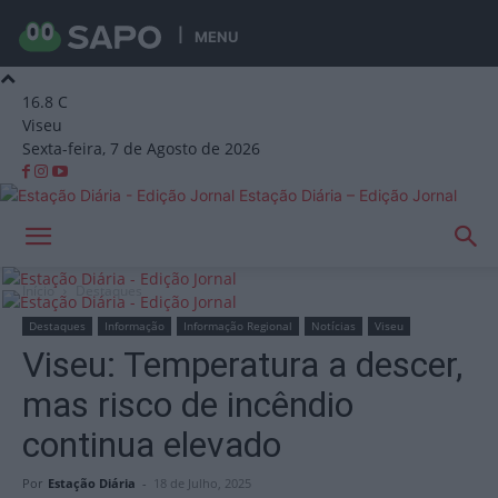
MENU
16.8
C
Viseu
Sexta-feira, 7 de Agosto de 2026
Estação Diária – Edição Jornal
Início
Destaques
Destaques
Informação
Informação Regional
Notícias
Viseu
Viseu: Temperatura a descer,
mas risco de incêndio
continua elevado
Por
Estação Diária
-
18 de Julho, 2025