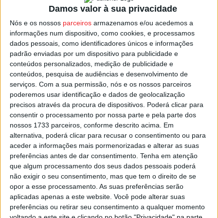
Damos valor à sua privacidade
Os restantes 18 concelhos de Viseu estão no segundo
Nós e os nossos
parceiros
armazenamos e/ou acedemos a
informações num dispositivo, como cookies, e processamos
nível, em situação de Risco Muito Elevado de incêndio.
dados pessoais, como identificadores únicos e informações
padrão enviadas por um dispositivo para publicidade e
A previsão do IPMA é que as temperaturas continuem a
conteúdos personalizados, medição de publicidade e
descer até domingo, mas o risco de incêndio rural vai
conteúdos, pesquisa de audiências e desenvolvimento de
serviços.
Com a sua permissão, nós e os nossos parceiros
manter-se elevado ao longo dos próximos dias.
poderemos usar identificação e dados de geolocalização
precisos através da procura de dispositivos. Poderá clicar para
Esta e outras notícias para ouvir na Estação Diária – 96.8
consentir o processamento por nossa parte e pela parte dos
FM ou em
www.968.fm
nossos 1733 parceiros, conforme descrito acima. Em
alternativa, poderá clicar para recusar o consentimento ou para
aceder a informações mais pormenorizadas e alterar as suas
Pub
preferências antes de dar consentimento.
Tenha em atenção
que algum processamento dos seus dados pessoais poderá
não exigir o seu consentimento, mas que tem o direito de se
opor a esse processamento. As suas preferências serão
TAGS
Risco Incêndio
Viseu
aplicadas apenas a este website. Você pode alterar suas
preferências ou retirar seu consentimento a qualquer momento
voltando a este site e clicando no botão "Privacidade" na parte