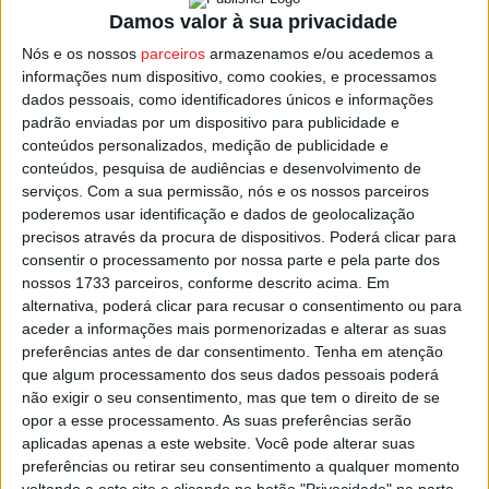
Nacional de Saúde enfrenta desafios estruturais. A
Damos valor à sua privacidade
abertura estará a cargo do Presidente da Câmara
Nós e os nossos
parceiros
armazenamos e/ou acedemos a
Municipal de Viseu,
João Azevedo
.
informações num dispositivo, como cookies, e processamos
dados pessoais, como identificadores únicos e informações
O ciclo promete trazer ao Solar do Dão figuras nacionais
padrão enviadas por um dispositivo para publicidade e
conteúdos personalizados, medição de publicidade e
de referência de diversas áreas, para debater temas
conteúdos, pesquisa de audiências e desenvolvimento de
fraturantes da atualidade num ambiente descontraído. A
serviços.
Com a sua permissão, nós e os nossos parceiros
iniciativa é organizada pela CVR do Dão em parceria com
poderemos usar identificação e dados de geolocalização
o Município de Viseu.
precisos através da procura de dispositivos. Poderá clicar para
consentir o processamento por nossa parte e pela parte dos
nossos 1733 parceiros, conforme descrito acima. Em
Esta e outras notícias para ouvir na Estação Diária – 96.8
alternativa, poderá clicar para recusar o consentimento ou para
FM ou em
www.968.fm
.
aceder a informações mais pormenorizadas e alterar as suas
preferências antes de dar consentimento.
Tenha em atenção
Pub
que algum processamento dos seus dados pessoais poderá
não exigir o seu consentimento, mas que tem o direito de se
opor a esse processamento. As suas preferências serão
aplicadas apenas a este website. Você pode alterar suas
preferências ou retirar seu consentimento a qualquer momento
TAGS
Solar do Vinho do Dão
Tertúlias do Fontelo
Viseu
voltando a este site e clicando no botão "Privacidade" na parte