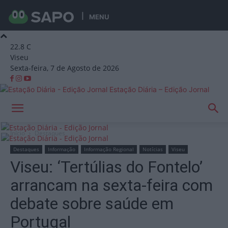
MENU
22.8
C
Viseu
Sexta-feira, 7 de Agosto de 2026
Estação Diária – Edição Jornal
Início
Destaques
Destaques
Informação
Informação Regional
Notícias
Viseu
Viseu: ‘Tertúlias do Fontelo’
arrancam na sexta-feira com
debate sobre saúde em
Portugal