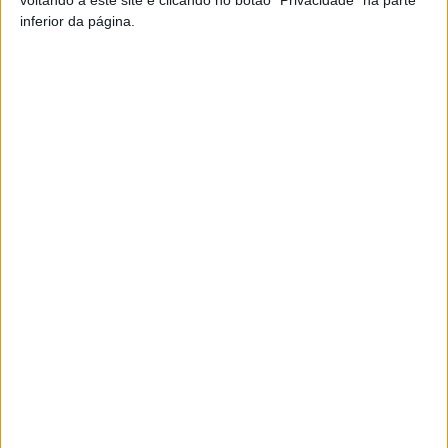
inferior da página.
Artigo anterior
Próximo artigo
Futebol Feminino: Académico
Viseu: Operação ‘Lúmen’ da PJ
de Viseu conquista Taça de
passou por duas autarquias
Promoção Sub-17
do distrito
ARTIGOS RELACIONADOS
Mais do autor