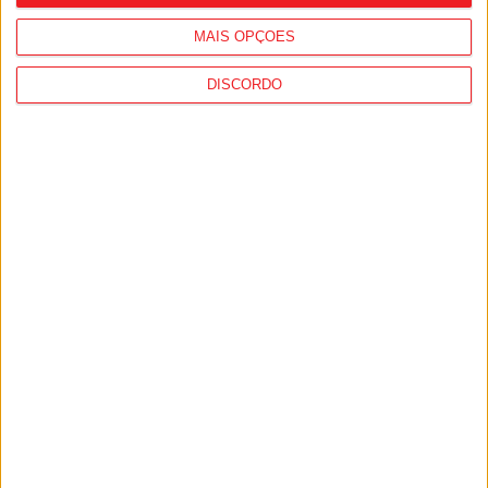
MAIS OPÇÕES
DISCORDO
Viseu: Concurso nacional de argumentos
para curtas abre candidaturas com
prémio de mil euros