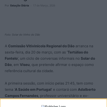
Por
Estação Diária
-
17 de Março, 2026
Foto: Solar do Vinho do Dão
A
Comissão Vitivinícola Regional do Dão
arranca na
sexta-feira, dia 20 de março, com as ‘
Tertúlias do
Fontelo
’, um ciclo de conversas informais no
Solar do
Dão
, em
Viseu
, que pretende afirmar o espaço como
referência cultural da cidade.
A primeira sessão, com início pelas 21:45, tem como
tema ‘
A Saúde em Portugal
’ e contará com
Adalberto
Campos Fernandes
, professor universitário e ex-
Ministro da Saúde, num momento em que o Serviço