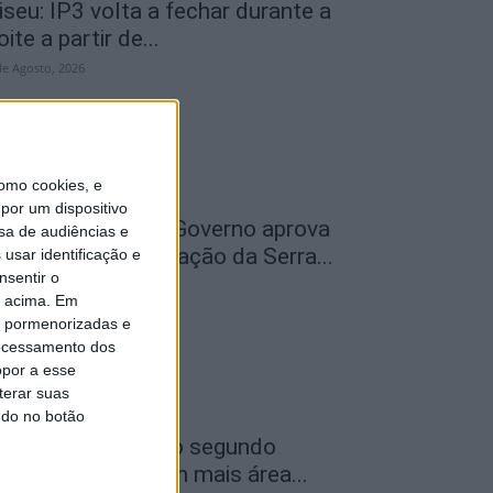
iseu: IP3 volta a fechar durante a
oite a partir de...
de Agosto, 2026
omo cookies, e
por um dispositivo
ão Pedro do Sul: Governo aprova
sa de audiências e
entro de Interpretação da Serra...
usar identificação e
nsentir o
de Agosto, 2026
o acima. Em
is pormenorizadas e
ocessamento dos
opor a esse
terar suas
ndo no botão
ncêndios: Viseu é o segundo
istrito do país com mais área...