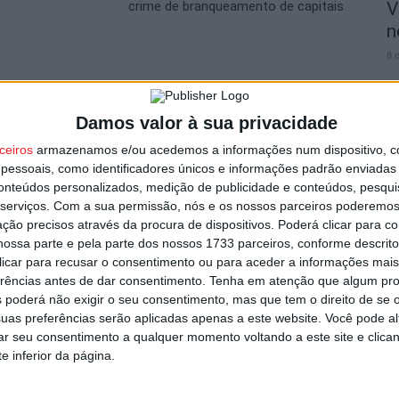
crime de branqueamento de capitais
V
n
8 
utor
Damos valor à sua privacidade
ceiros
armazenamos e/ou acedemos a informações num dispositivo, c
essoais, como identificadores únicos e informações padrão enviadas 
S
conteúdos personalizados, medição de publicidade e conteúdos, pesqui
C
serviços.
Com a sua permissão, nós e os nossos parceiros poderemos 
ção precisos através da procura de dispositivos. Poderá clicar para co
8 
ossa parte e pela parte dos nossos 1733 parceiros, conforme descrit
 clicar para recusar o consentimento ou para aceder a informações ma
erências antes de dar consentimento.
Tenha em atenção que algum pr
om novas regras para a temporada
 poderá não exigir o seu consentimento, mas que tem o direito de se 
uas preferências serão aplicadas apenas a este website. Você pode al
rar seu consentimento a qualquer momento voltando a este site e clica
e inferior da página.
I
d