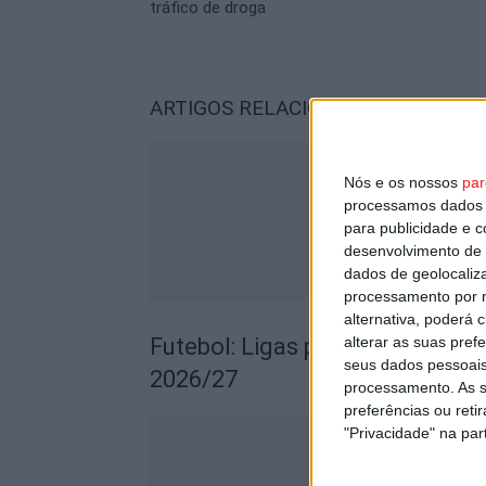
tráfico de droga
ARTIGOS RELACIONADOS
Mais do a
Nós e os nossos
par
processamos dados p
para publicidade e 
desenvolvimento de 
dados de geolocaliza
processamento por n
alternativa, poderá
alterar as suas pref
Futebol: Ligas profissionais c
seus dados pessoais
2026/27
processamento. As s
preferências ou reti
"Privacidade" na part