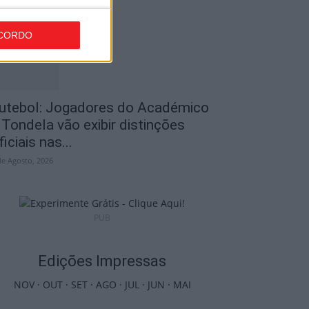
de Agosto, 2026
CORDO
utebol: Jogadores do Académico
 Tondela vão exibir distinções
ficiais nas...
de Agosto, 2026
PUB
Edições Impressas
NOV
·
OUT
·
SET
·
AGO
·
JUL
·
JUN
·
MAI