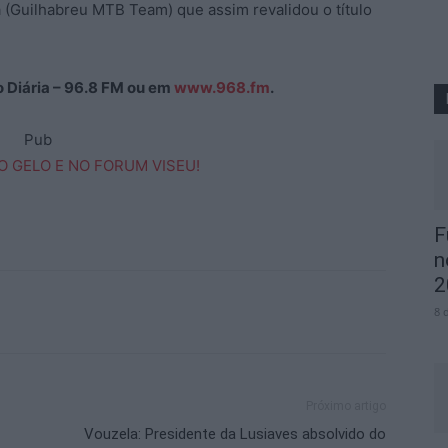
a (Guilhabreu MTB Team) que assim revalidou o título
ão Diária – 96.8 FM ou em
www.968.fm
.
Pub
F
n
2
8 
Próximo artigo
Vouzela: Presidente da Lusiaves absolvido do