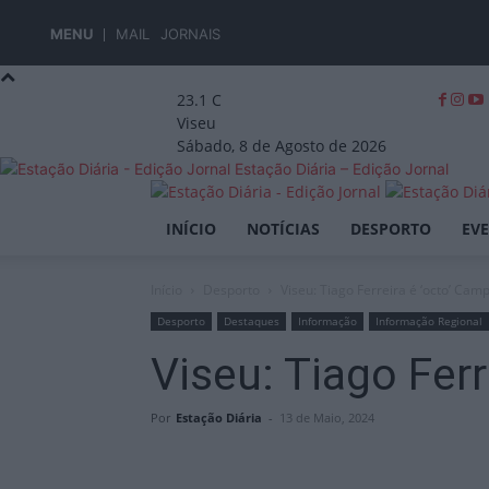
MENU
MAIL
JORNAIS
23.1
C
Viseu
Sábado, 8 de Agosto de 2026
Estação Diária – Edição Jornal
INÍCIO
NOTÍCIAS
DESPORTO
EV
Início
Desporto
Viseu: Tiago Ferreira é ‘octo’ Ca
Desporto
Destaques
Informação
Informação Regional
Viseu: Tiago Fer
Por
Estação Diária
-
13 de Maio, 2024