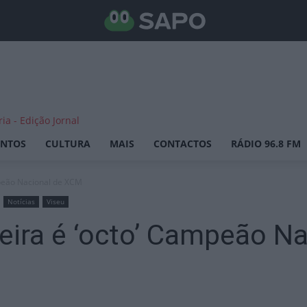
ENTOS
CULTURA
MAIS
CONTACTOS
RÁDIO 96.8 FM
mpeão Nacional de XCM
Notícias
Viseu
reira é ‘octo’ Campeão N