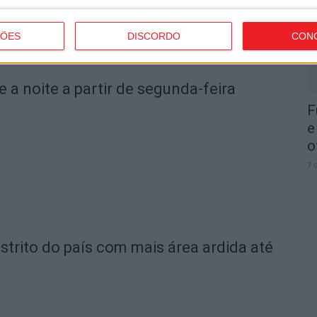
7 
ÇÕES
DISCORDO
CON
e a noite a partir de segunda-feira
F
e
o
7 
strito do país com mais área ardida até