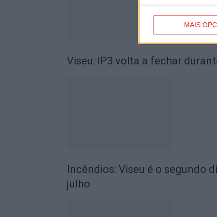
MAIS OP
Viseu: IP3 volta a fechar durant
Incêndios: Viseu é o segundo di
julho