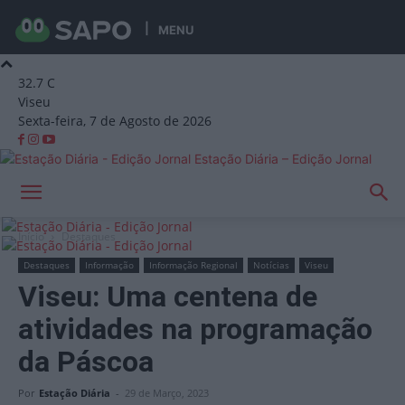
MENU
32.7
C
Viseu
Sexta-feira, 7 de Agosto de 2026
Estação Diária – Edição Jornal
Início
Destaques
Destaques
Informação
Informação Regional
Notícias
Viseu
Viseu: Uma centena de
atividades na programação
da Páscoa
Por
Estação Diária
-
29 de Março, 2023