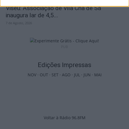
Viseu: Associação de Vila Chã de Sá
inaugura lar de 4,5...
7 de Agosto, 2026
PUB
Edições Impressas
NOV
·
OUT
·
SET
·
AGO
·
JUL
·
JUN
·
MAI
Voltar à Rádio 96.8FM