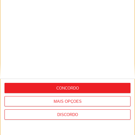
Futebol: Académico de Viseu garante
avançado marroquino
CONCORDO
MAIS OPÇÕES
DISCORDO