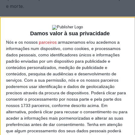
e morte.
Para dia 05 de abril, no Claustro da Sé Catedral, será
realizado o 7º Encontro de Amentação das Almas de
Damos valor à sua privacidade
Viseu, com a participação da Amentação das Almas de
Nós e os nossos
parceiros
armazenamos e/ou acedemos a
Abraveses, de Vila Nova do Campo, da Associação
informações num dispositivo, como cookies, e processamos
Folclórica Cultural e Recreativa de Pereiras de Bodiosa e
dados pessoais, como identificadores únicos e informações
dos Cantares de Carvalhal de Vermilhas (Vouzela). Um
padrão enviadas por um dispositivo para publicidade e
conteúdos personalizados, medição de publicidade e
evento de entrada livre, organizado pelo Município de
conteúdos, pesquisa de audiências e desenvolvimento de
Viseu e Casa do Povo de Abraveses, com a colaboração
serviços.
Com a sua permissão, nós e os nossos parceiros
do Cabido da Sé.
poderemos usar identificação e dados de geolocalização
precisos através da procura de dispositivos. Poderá clicar para
consentir o processamento por nossa parte e pela parte dos
Abril é também mês do Festival Internacional de Música
nossos 1733 parceiros, conforme descrito acima. Em
da Primavera, com destaque na programação para um
alternativa, poderá clicar para recusar o consentimento ou para
concerto alusivo à quadra pascal, “As Sete Últimas
aceder a informações mais pormenorizadas e alterar as suas
Palavras de Cristo na Cruz”, pelo Quarteto Camões, na
preferências antes de dar consentimento.
Tenha em atenção
que algum processamento dos seus dados pessoais poderá
Igreja Nova, em agenda para dia 07 de abril.