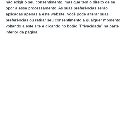
não exigir o seu consentimento, mas que tem o direito de se
opor a esse processamento. As suas preferências serão
Durante abril regressam ainda os “Sábados com História”,
aplicadas apenas a este website. Você pode alterar suas
uma iniciativa do Município de Viseu que leva os
preferências ou retirar seu consentimento a qualquer momento
voltando a este site e clicando no botão "Privacidade" na parte
interessados a conhecer a história de diversos espaços
inferior da página.
históricos da cidade, habitualmente inacessíveis ao
público, com o objetivo de dinamizar o turismo da
Cidade-Jardim, e que no dia 01 de abril será a Porta do
Soar, de acesso ao Largo Pintor Gata, em pleno centro
histórico de Viseu.
A autarquia de Viseu destaca ainda na programação de
Páscoa um conjunto de atividades criativas e leitura, para
ocuparem os mais pequenos durante o período de férias
escolares, que decorrerão nos museus municipais e na
Biblioteca Municipal D. Miguel da Silva.
Esta e outras notícias para ouvir na Estação Diária – 96.8