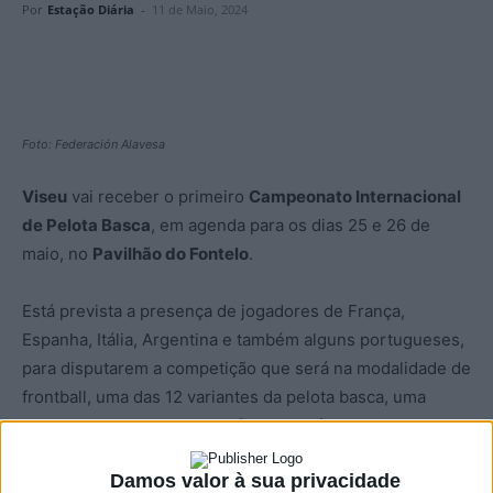
Por
Estação Diária
-
11 de Maio, 2024
Foto: Federación Alavesa
Viseu
vai receber o primeiro
Campeonato Internacional
de Pelota Basca
, em agenda para os dias 25 e 26 de
maio, no
Pavilhão do Fontelo
.
Está prevista a presença de jogadores de França,
Espanha, Itália, Argentina e também alguns portugueses,
para disputarem a competição que será na modalidade de
frontball, uma das 12 variantes da pelota basca, uma
atividade desportiva com raízes no País Basco, em
Espanha, e que remonta à Idade Média.
Damos valor à sua privacidade