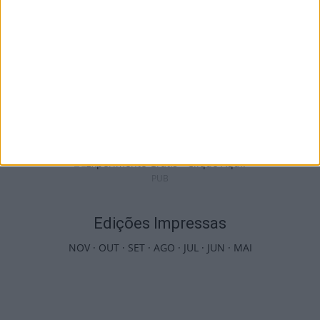
Futebol: Jogadores do Académico e
Tondela vão exibir distinções oficiais nas...
7 de Agosto, 2026
PUB
Edições Impressas
NOV
·
OUT
·
SET
·
AGO
·
JUL
·
JUN
·
MAI