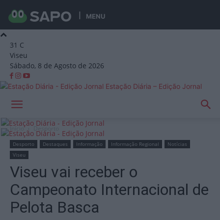
MENU
31
C
Viseu
Sábado, 8 de Agosto de 2026
Estação Diária – Edição Jornal
Início
Desporto
Desporto
Destaques
Informação
Informação Regional
Notícias
Viseu
Viseu vai receber o
Campeonato Internacional de
Pelota Basca