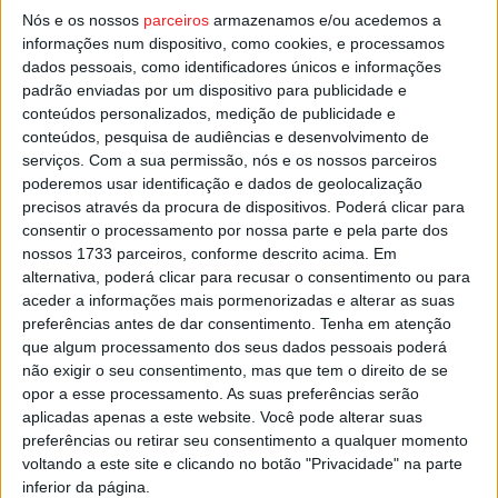
Para praticar este desporto, são necessárias uma bola e
Nós e os nossos
parceiros
armazenamos e/ou acedemos a
informações num dispositivo, como cookies, e processamos
uma parede, podendo a pelota ser jogada com as duas
dados pessoais, como identificadores únicos e informações
mãos.
padrão enviadas por um dispositivo para publicidade e
conteúdos personalizados, medição de publicidade e
Esta e outras notícias para ouvir na Estação Diária – 96.8
conteúdos, pesquisa de audiências e desenvolvimento de
serviços.
Com a sua permissão, nós e os nossos parceiros
FM ou em
www.968.fm
.
poderemos usar identificação e dados de geolocalização
precisos através da procura de dispositivos. Poderá clicar para
Pub
consentir o processamento por nossa parte e pela parte dos
nossos 1733 parceiros, conforme descrito acima. Em
alternativa, poderá clicar para recusar o consentimento ou para
aceder a informações mais pormenorizadas e alterar as suas
TAGS
Pelota Basca
Viseu
preferências antes de dar consentimento.
Tenha em atenção
que algum processamento dos seus dados pessoais poderá
não exigir o seu consentimento, mas que tem o direito de se
opor a esse processamento. As suas preferências serão
aplicadas apenas a este website. Você pode alterar suas
preferências ou retirar seu consentimento a qualquer momento
voltando a este site e clicando no botão "Privacidade" na parte
inferior da página.