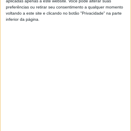
aplicadas apenas a este website. Você pode alterar suas
A Escola Superior de Tecnologia e Gestão de Viseu foi a
preferências ou retirar seu consentimento a qualquer momento
que mais resíduos recolheu na região, com mais de 3
voltando a este site e clicando no botão "Privacidade" na parte
toneladas.
inferior da página.
Esta e outras notícias para ouvir na Estação Diária – 96.8
FM ou em
www.968.fm
.
Pub
TAGS
Geração Depositrão
Viseu