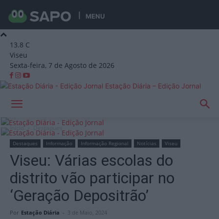
MENU
13.8
C
Viseu
Sexta-feira, 7 de Agosto de 2026
Estação Diária – Edição Jornal
Início
Destaques
Destaques
Informação
Informação Regional
Notícias
Viseu
Viseu: Várias escolas do
distrito vão participar no
‘Geração Depositrão’
Por
Estação Diária
-
3 de Maio, 2024