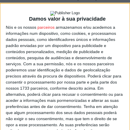
resíduos recolhidos, em forma de cheques prenda para
aquisição e equipamentos, e que serão de 50 euros por
Damos valor à sua privacidade
cada 1000 quilos de lixo e 80 euros acima de uma
Nós e os nossos
parceiros
armazenamos e/ou acedemos a
tonelada por mais de 1000 quilos.
informações num dispositivo, como cookies, e processamos
dados pessoais, como identificadores únicos e informações
A ERP Portugal desafia a que, nesta reta final, mais
padrão enviadas por um dispositivo para publicidade e
resíduos possam ser entregues nas escolas “para que
conteúdos personalizados, medição de publicidade e
conteúdos, pesquisa de audiências e desenvolvimento de
todos possam contribuir para o cumprimento de metas
serviços.
Com a sua permissão, nós e os nossos parceiros
de recolha”.
poderemos usar identificação e dados de geolocalização
precisos através da procura de dispositivos. Poderá clicar para
Na passada edição do programa foram 14 as escolas do
consentir o processamento por nossa parte e pela parte dos
nossos 1733 parceiros, conforme descrito acima. Em
distrito de Viseu envolvidas neste projeto, e, no total,
alternativa, poderá clicar para recusar o consentimento ou para
foram recolhidas mais de 16 toneladas de resíduos de
aceder a informações mais pormenorizadas e alterar as suas
equipamentos elétricos e eletrónicos, pilhas e
preferências antes de dar consentimento.
Tenha em atenção
acumuladores, o que representou 1 412 euros em
que algum processamento dos seus dados pessoais poderá
cheques prenda para a compra de materiais.
não exigir o seu consentimento, mas que tem o direito de se
opor a esse processamento. As suas preferências serão