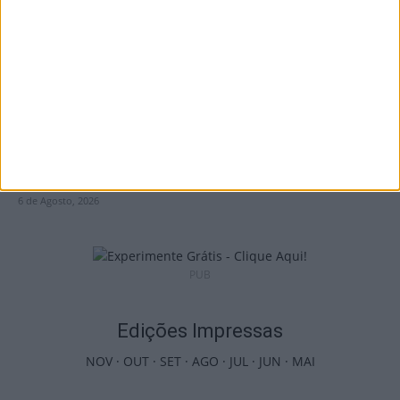
euros em projetos educativos...
6 de Agosto, 2026
Viseu: APCVD vai instalar nova sede no
Centro Histórico após investimento...
6 de Agosto, 2026
PUB
Edições Impressas
NOV
·
OUT
·
SET
·
AGO
·
JUL
·
JUN
·
MAI