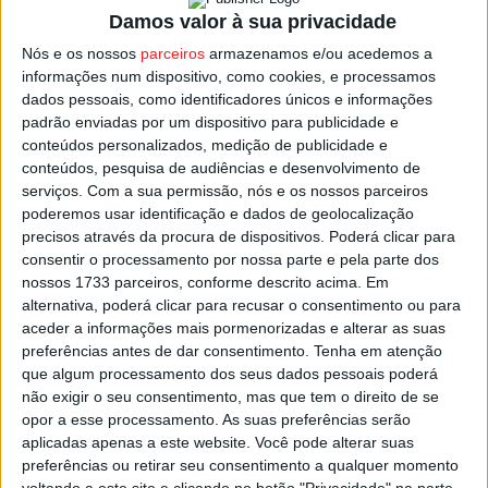
Damos valor à sua privacidade
Estão confirmadas algumas das mais recentes produções
Nós e os nossos
parceiros
armazenamos e/ou acedemos a
nacionais, datadas de 2021 e 2022, e cerca de 3 mil
informações num dispositivo, como cookies, e processamos
euros em prémios para distribuir.
dados pessoais, como identificadores únicos e informações
padrão enviadas por um dispositivo para publicidade e
conteúdos personalizados, medição de publicidade e
Quanto aos realizadores convidados, vão passar pelo
conteúdos, pesquisa de audiências e desenvolvimento de
Vistacurta, Joana Toste, João Botelho, Jorge Jácome e
serviços.
Com a sua permissão, nós e os nossos parceiros
Rui Simões.
poderemos usar identificação e dados de geolocalização
precisos através da procura de dispositivos. Poderá clicar para
consentir o processamento por nossa parte e pela parte dos
A antestreia nacional da longa-metragem “Super Natural”,
nossos 1733 parceiros, conforme descrito acima. Em
do Jorge Jácome, encerrará o festival.
alternativa, poderá clicar para recusar o consentimento ou para
aceder a informações mais pormenorizadas e alterar as suas
preferências antes de dar consentimento.
Tenha em atenção
Esta e outras notícias para ouvir na Estação Diária – 96.8
que algum processamento dos seus dados pessoais poderá
FM ou em
www.968.fm
não exigir o seu consentimento, mas que tem o direito de se
opor a esse processamento. As suas preferências serão
Pub
aplicadas apenas a este website. Você pode alterar suas
preferências ou retirar seu consentimento a qualquer momento