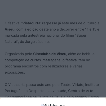
O festival
‘Vistacurta’
regressa já este mês de outubro a
Viseu
, com a edição deste ano a decorrer entre 11 e 15 e
marcada pela antestreia nacional do filme “Super
Natural”, de Jorge Jácome.
Organizado pelo
Cineclube de Viseu
, além da habitual
competição de curtas-metragens, o festival tem no
programa encontros com realizadores e várias
exposições.
O Vistacurta passa este ano pelo Teatro Viriato, Instituto
Português do Desporto e Juventude, Centro de Arte
Contemporânea na Quinta da Cruz e pelo espaço Carmo
81.