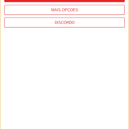
MAIS OPÇÕES
DISCORDO
Viseu: GNR detém sete suspeitos por
furto de cobre na região