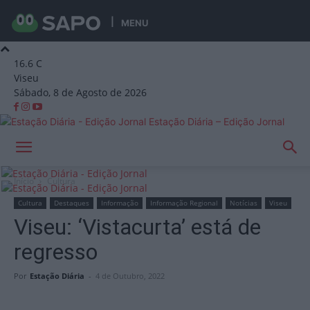
MENU
16.6
C
Viseu
Sábado, 8 de Agosto de 2026
Estação Diária – Edição Jornal
Início
Cultura
Cultura
Destaques
Informação
Informação Regional
Notícias
Viseu
Viseu: ‘Vistacurta’ está de
regresso
Por
Estação Diária
-
4 de Outubro, 2022