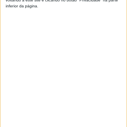
voltando a este site e clicando no botão "Privacidade" na parte
inferior da página.
TAGS
Cine Clube de Viseu
Viseu
Vista Curta
Artigo anterior
Próximo artigo
Viseu: Homem detido por
Viseu recebe concerto e
caça com meios proibidos
exposição de tributo a Chico
Buarque
ARTIGOS RELACIONADOS
Mais do autor