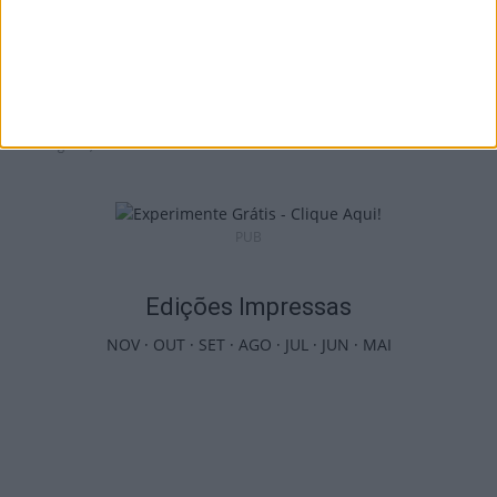
Futebol: 2.ª Divisão Distrital de Viseu já tem
séries e calendário
9 de Agosto, 2026
PUB
Edições Impressas
NOV
·
OUT
·
SET
·
AGO
·
JUL
·
JUN
·
MAI