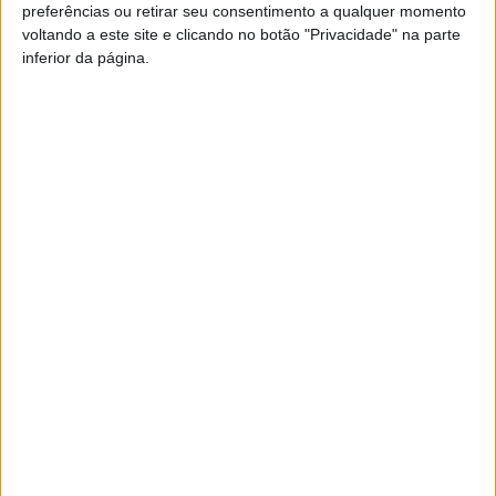
O viseense reafirma o compromisso de promover a ética
preferências ou retirar seu consentimento a qualquer momento
voltando a este site e clicando no botão "Privacidade" na parte
no desporto: “A ética no desporto continua a ser uma
inferior da página.
causa que me motiva”.
Esta e outras notícias para ouvir na Estação Diária – 96.8
FM ou em
www.968.fm
.
Pub
TAGS
Embaixador da Ética no Desporto
Viseu
Vítor Santos