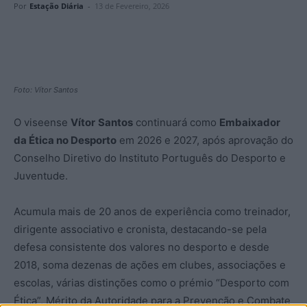
Por
Estação Diária
-
13 de Fevereiro, 2026
Foto: Vítor Santos
O viseense
Vítor
Santos
continuará como
Embaixador
da Ética no Desporto
em 2026 e 2027, após aprovação do
Conselho Diretivo do Instituto Português do Desporto e
Juventude.
Acumula mais de 20 anos de experiência como treinador,
dirigente associativo e cronista, destacando-se pela
defesa consistente dos valores no desporto e desde
2018, soma dezenas de ações em clubes, associações e
escolas, várias distinções como o prémio “Desporto com
Ética”, Mérito da Autoridade para a Prevenção e Combate