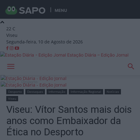
MENU
22
C
Viseu
Segunda-feira, 10 de Agosto de 2026
Estação Diária – Edição Jornal
Início
Desporto
Desporto
Destaques
Informação
Informação Regional
Notícias
Viseu
Viseu: Vítor Santos mais dois
anos como Embaixador da
Ética no Desporto