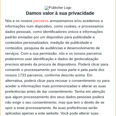
à Violência no Desporto e Prémio Carreira de Viseu,
Cidade Europeia do Desporto.
Damos valor à sua privacidade
Nós e os nossos
parceiros
armazenamos e/ou acedemos a
Atualmente é Técnico Superior do Instituto Politécnico de
informações num dispositivo, como cookies, e processamos
Viseu, Diretor da Associação de Futebol de Viseu e
dados pessoais, como identificadores únicos e informações
padrão enviadas por um dispositivo para publicidade e
docente na Escola Superior de Saúde do instituto Piaget
conteúdos personalizados, medição de publicidade e
de Viseu.
conteúdos, pesquisa de audiências e desenvolvimento de
serviços.
Com a sua permissão, nós e os nossos parceiros
Autor do projeto
Educar o Sonho
, tem alertado para o
poderemos usar identificação e dados de geolocalização
precisos através da procura de dispositivos. Poderá clicar para
abandono precoce da prática desportiva e o impacto dos
consentir o processamento por nossa parte e pela parte dos
comportamentos adultos na formação dos jovens atletas.
nossos 1733 parceiros, conforme descrito acima. Em
alternativa, poderá clicar para recusar o consentimento ou para
Recordando o convite inicial, afirma que se sentiu
aceder a informações mais pormenorizadas e alterar as suas
“honrado e surpreendido” e que o reconhecimento lhe
preferências antes de dar consentimento.
Tenha em atenção
que algum processamento dos seus dados pessoais poderá
deu “força para continuar quando muitos achavam que
não exigir o seu consentimento, mas que tem o direito de se
não valia a pena”.
opor a esse processamento. As suas preferências serão
aplicadas apenas a este website. Você pode alterar suas