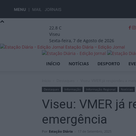
MENU
MAIL
JORNAIS
22.8
C
Viseu
Sexta-feira, 7 de Agosto de 2026
Estação Diária – Edição Jornal
INÍCIO
NOTÍCIAS
DESPORTO
EV
Início
Destaques
Viseu: VMER já respondeu a mai
Destaques
Informação
Informação Regional
Notícias
Viseu: VMER já r
emergência
Por
Estação Diária
-
17 de Setembro, 2025