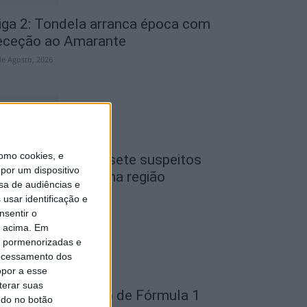
iga 2: Tondela arranca época com
eceção ao Amarante
de Agosto, 2026
omo cookies, e
iseu: GNR detém sete suspeitos
por um dispositivo
or furto de cobre na região
sa de audiências e
de Agosto, 2026
usar identificação e
nsentir o
o acima. Em
is pormenorizadas e
ocessamento dos
opor a esse
terar suas
ondela: Exposição de Fórmula 1
ndo no botão