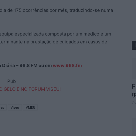
dia de 175 ocorrências por mês, traduzindo-se numa
equipa especializada composta por um médico e um
eterminante na prestação de cuidados em casos de
ão Diária – 96.8 FM ou em
www.968.fm
Pub
F
g
7 
ões
Viseu
VMER