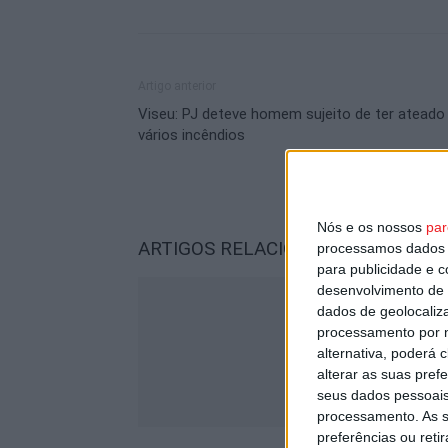
Artigo anterior
Viseu: PJ deteve homem sujeito de ter ateado
vários incêndios
Nós e os nossos
par
ARTIGOS RELACIONADOS
Mais do a
processamos dados p
para publicidade e 
desenvolvimento de 
dados de geolocaliza
processamento por n
alternativa, poderá
alterar as suas pref
seus dados pessoais
processamento. As s
preferências ou reti