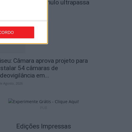
o Museu do Caramulo ultrapassa
s...
de Agosto, 2026
CORDO
iseu: Câmara aprova projeto para
nstalar 54 câmaras de
ideovigilância em...
de Agosto, 2026
PUB
Edições Impressas