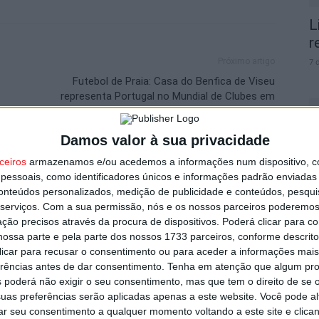
L
r
Próximo artigo
7 
Futebol de Praia: Casa do Benfica de Viseu
representa Portugal no Mundial de Clubes em
Itália
Damos valor à sua privacidade
ceiros
armazenamos e/ou acedemos a informações num dispositivo, c
V
utor
essoais, como identificadores únicos e informações padrão enviadas 
p
conteúdos personalizados, medição de publicidade e conteúdos, pesqui
6 
serviços.
Com a sua permissão, nós e os nossos parceiros poderemos 
ção precisos através da procura de dispositivos. Poderá clicar para co
ossa parte e pela parte dos nossos 1733 parceiros, conforme descrit
 clicar para recusar o consentimento ou para aceder a informações ma
erências antes de dar consentimento.
Tenha em atenção que algum pr
 poderá não exigir o seu consentimento, mas que tem o direito de se 
uas preferências serão aplicadas apenas a este website. Você pode al
T
rar seu consentimento a qualquer momento voltando a este site e clica