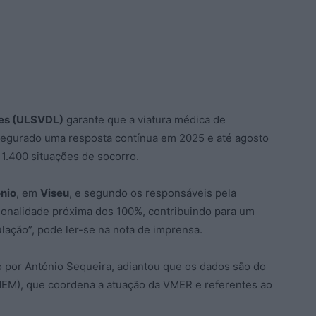
ões (ULSVDL)
garante que a viatura médica de
segurado uma resposta contínua em 2025 e até agosto
 1.400 situações de socorro.
ónio
, em
Viseu
, e segundo os responsáveis pela
ionalidade próxima dos 100%, contribuindo para um
ulação”, pode ler-se na nota de imprensa.
o por António Sequeira, adiantou que os dados são do
INEM), que coordena a atuação da VMER e referentes ao