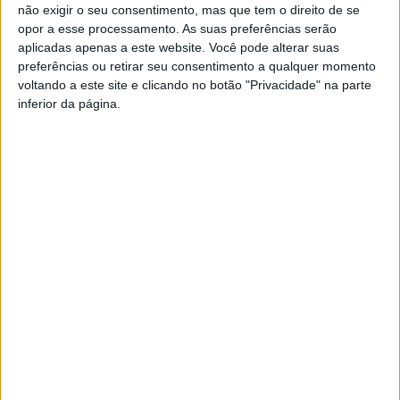
não exigir o seu consentimento, mas que tem o direito de se
opor a esse processamento. As suas preferências serão
22:15 — Luís Martelo: Sinatra in Brass com Filarmónica
aplicadas apenas a este website. Você pode alterar suas
Verdi Cambrense
preferências ou retirar seu consentimento a qualquer momento
voltando a este site e clicando no botão "Privacidade" na parte
inferior da página.
23:45 — Mico da Câmara Pereira — Noite de Música
Portuguesa
00:45 — DJ Anos 80
31 de maio (Domingo)
14:30 — Festival de Folclore de Lafões, com:
Rancho Folclórico de S. João da Serra
Rancho Folclórico de Figueiredo de Alva
Rancho Folclórico Etnográfico “As Capuchinhas de S.