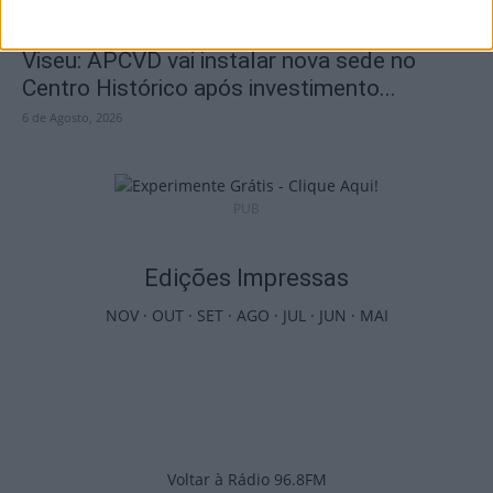
Viseu: APCVD vai instalar nova sede no
Centro Histórico após investimento...
6 de Agosto, 2026
PUB
Edições Impressas
NOV
·
OUT
·
SET
·
AGO
·
JUL
·
JUN
·
MAI
Voltar à Rádio 96.8FM