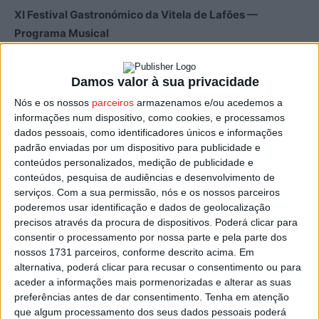
XI Festival Gastronómico da Vitela de Lafões —
Programa Musical
29 de maio (Sexta-feira)
Damos valor à sua privacidade
Nós e os nossos
parceiros
armazenamos e/ou acedemos a
19:30 — Abertura oficial com arruada pela Sociedade
informações num dispositivo, como cookies, e processamos
Musical C. R. de Paços de Vilharigues
dados pessoais, como identificadores únicos e informações
padrão enviadas por um dispositivo para publicidade e
20:00 — Violin La Mouche
conteúdos personalizados, medição de publicidade e
conteúdos, pesquisa de audiências e desenvolvimento de
serviços.
Com a sua permissão, nós e os nossos parceiros
22:15 — Sons do Minho
poderemos usar identificação e dados de geolocalização
precisos através da procura de dispositivos. Poderá clicar para
23:15 — DJ Luiz T
consentir o processamento por nossa parte e pela parte dos
nossos 1731 parceiros, conforme descrito acima. Em
alternativa, poderá clicar para recusar o consentimento ou para
30 de maio (Sábado)
aceder a informações mais pormenorizadas e alterar as suas
preferências antes de dar consentimento.
Tenha em atenção
20:00 — Tiago Soares
que algum processamento dos seus dados pessoais poderá