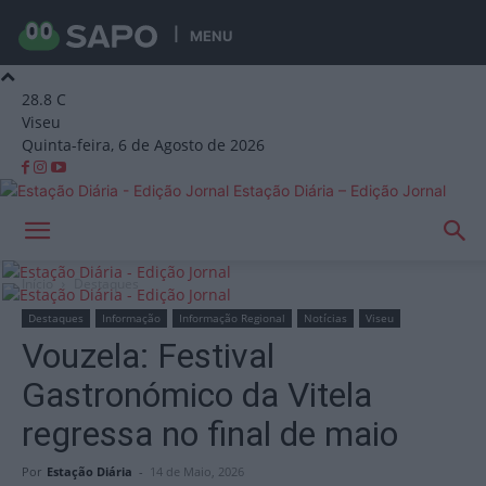
MENU
28.8
C
Viseu
Quinta-feira, 6 de Agosto de 2026
Estação Diária – Edição Jornal
Início
Destaques
Destaques
Informação
Informação Regional
Notícias
Viseu
Vouzela: Festival
Gastronómico da Vitela
regressa no final de maio
Por
Estação Diária
-
14 de Maio, 2026