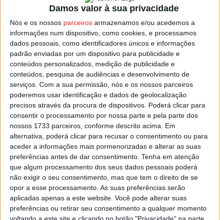
Damos valor à sua privacidade
acabaram no aterro sanitário, o que corresponde a uma
redução de 23,54 toneladas nas emissões de CO2,
Nós e os nossos
parceiros
armazenamos e/ou acedemos a
informações num dispositivo, como cookies, e processamos
informou a autarquia de Vouzela, explicando que a
dados pessoais, como identificadores únicos e informações
redução no volume da recolha é justificada com uma vida
padrão enviadas por um dispositivo para publicidade e
mais longa que os consumidores dão aos artigos de têxtil
conteúdos personalizados, medição de publicidade e
que adquirem.
conteúdos, pesquisa de audiências e desenvolvimento de
serviços.
Com a sua permissão, nós e os nossos parceiros
poderemos usar identificação e dados de geolocalização
Ainda segundo a autarquia de Vouzela, com esta
precisos através da procura de dispositivos. Poderá clicar para
campanha foi possível reutilizar ou doar mais de 3
consentir o processamento por nossa parte e pela parte dos
toneladas dos artigos recolhidos, enquanto 1.370 quilos
nossos 1733 parceiros, conforme descrito acima. Em
alternativa, poderá clicar para recusar o consentimento ou para
tiveram como destino a reciclagem e 2.160 quilos foram
aceder a informações mais pormenorizadas e alterar as suas
destruídos.
preferências antes de dar consentimento.
Tenha em atenção
que algum processamento dos seus dados pessoais poderá
Esta e outras notícias para ouvir na Estação Diária – 96.8
não exigir o seu consentimento, mas que tem o direito de se
opor a esse processamento. As suas preferências serão
FM ou em
www.968.fm
.
aplicadas apenas a este website. Você pode alterar suas
preferências ou retirar seu consentimento a qualquer momento
Pub
voltando a este site e clicando no botão "Privacidade" na parte