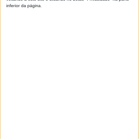
inferior da página.
TAGS
Recolha Têxteis
Vouzela
Artigo anterior
Próximo artigo
Armamar: Apresentada a
Liga 2: Goleador reapareceu
Carta Patrimonial do concelho
para salvar um ponto
ARTIGOS RELACIONADOS
Mais do autor