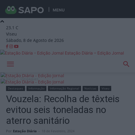
MENU
23.1
C
Viseu
Sábado, 8 de Agosto de 2026
Estação Diária – Edição Jornal
Início
Destaques
Destaques
Informação
Informação Regional
Notícias
Viseu
Vouzela: Recolha de têxteis
evitou seis toneladas no
aterro sanitário
Por
Estação Diária
-
18 de Fevereiro, 2024