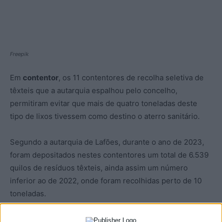
Freepik
Em
contentor
, os 11 contentores de recolha seletiva de
têxteis que a autarquia espalhou pelo concelho,
permitiram evitar que mais de quatro toneladas deste
tipo de lixos tivessem como destino o aterro sanitário.
Segundo a autarquia de Lafões, durante o ano de 2023,
foram depositados nestes contentores um total de 6.539
quilos de resíduos têxteis, ainda assim um número
inferior ao de 2022, onde foram recolhidas perto de 10
toneladas.
No total, foram 4,38 toneladas que resíduos que não