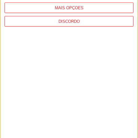
MAIS OPÇÕES
DISCORDO
Vouzela: Município lança Bairro
Comercial Digital