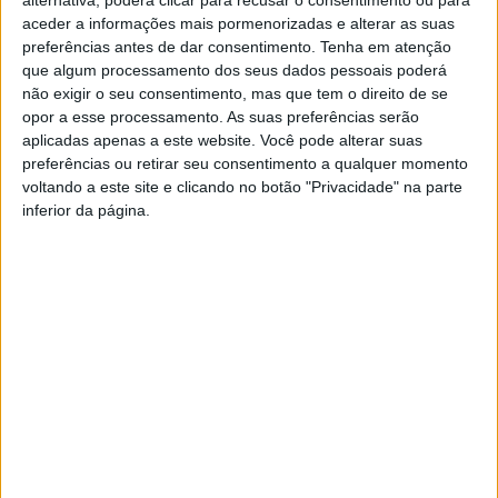
aceder a informações mais pormenorizadas e alterar as suas
A recolha seletiva permitiu que cerca de 1,88 toneladas
preferências antes de dar consentimento.
Tenha em atenção
dos artigos fossem reutilizados ou doados, 1,35
que algum processamento dos seus dados pessoais poderá
toneladas encaminhadas para reciclagem e apenas 0,45
não exigir o seu consentimento, mas que tem o direito de se
opor a esse processamento. As suas preferências serão
toneladas tiveram como destino final a destruição.
aplicadas apenas a este website. Você pode alterar suas
preferências ou retirar seu consentimento a qualquer momento
Esta e outras notícias para ouvir na Estação Diária – 96.8
voltando a este site e clicando no botão "Privacidade" na parte
FM ou em
www.968.fm
inferior da página.
Pub