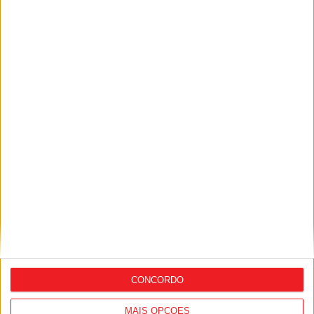
PUB
Siga-nos nas redes sociais!
Facebook
Instagram
YouTube
DESTAQUES
Viseu: Feira de São Mateus bate recorde
com mais de 56...
10 de Agosto, 2026
CONCORDO
MAIS OPÇÕES