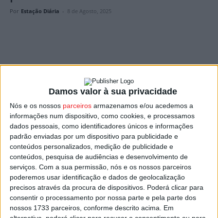
Por
Estação Diária
-
8 de Agosto, 2025
Freepik
Damos valor à sua privacidade
Mais de 3,7 toneladas de resíduos têxteis foram
Nós e os nossos
parceiros
armazenamos e/ou acedemos a
recolhidas no concelho de
Vouzela
durante o primeiro
informações num dispositivo, como cookies, e processamos
semestre deste ano, evitando que fossem diretamente
dados pessoais, como identificadores únicos e informações
para o lixo.
padrão enviadas por um dispositivo para publicidade e
conteúdos personalizados, medição de publicidade e
Os números foram avançados pela autarquia, frisando
conteúdos, pesquisa de audiências e desenvolvimento de
serviços.
Com a sua permissão, nós e os nossos parceiros
que esta recolha, com recurso aos vários contentores
poderemos usar identificação e dados de geolocalização
que existem distribuídos pelo concelho, contribui para a
precisos através da procura de dispositivos. Poderá clicar para
redução de cerca de 5,96 toneladas de emissões de CO₂
consentir o processamento por nossa parte e pela parte dos
para a atmosfera.
nossos 1733 parceiros, conforme descrito acima. Em
alternativa, poderá clicar para recusar o consentimento ou para