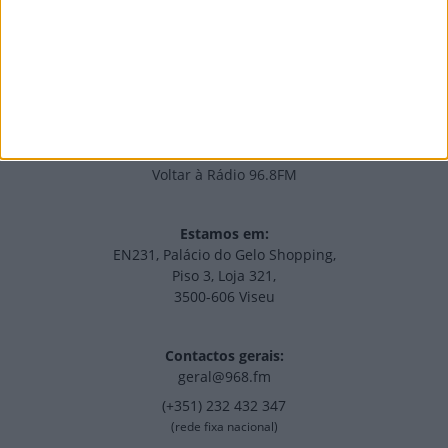
NOV
·
OUT
·
SET
·
AGO
·
JUL
·
JUN
·
MAI
Voltar à Rádio 96.8FM
Estamos em:
EN231, Palácio do Gelo Shopping,
Piso 3, Loja 321,
3500-606 Viseu
Contactos gerais:
geral@968.fm
(+351) 232 432 347
(rede fixa nacional)