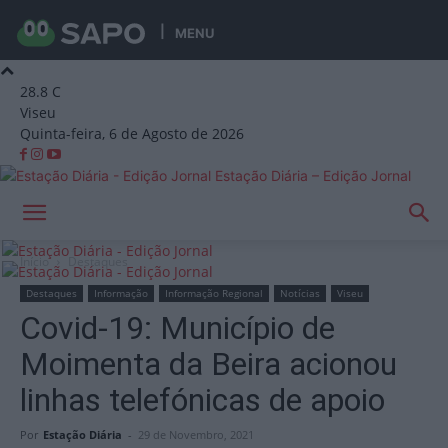
MENU
28.8
C
Viseu
Quinta-feira, 6 de Agosto de 2026
Estação Diária – Edição Jornal
Início
Destaques
Destaques
Informação
Informação Regional
Notícias
Viseu
Covid-19: Município de
Moimenta da Beira acionou
linhas telefónicas de apoio
Por
Estação Diária
-
29 de Novembro, 2021