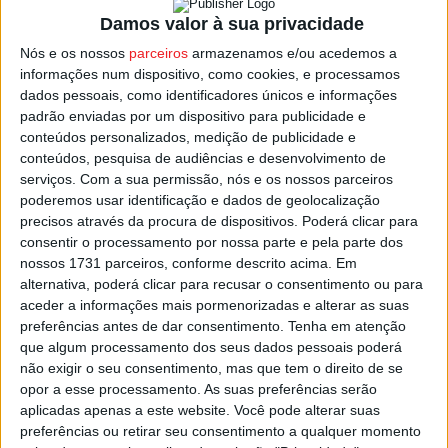
Município acionou duas Linhas Telefónicas de Apoio
Damos valor à sua privacidade
Covid-19 com o objetivo de prestar apoio às pessoas que
Nós e os nossos
parceiros
armazenamos e/ou acedemos a
se encontram em isolamento profilático, nomeadamente
informações num dispositivo, como cookies, e processamos
dados pessoais, como identificadores únicos e informações
o acesso a medicamentos, aos bens de 1ª necessidade,
padrão enviadas por um dispositivo para publicidade e
às refeições, entre outras”.
conteúdos personalizados, medição de publicidade e
conteúdos, pesquisa de audiências e desenvolvimento de
Os números das Linhas Telefónicas de Apoio Covid-19
serviços.
Com a sua permissão, nós e os nossos parceiros
poderemos usar identificação e dados de geolocalização
são 912 328 230 e
precisos através da procura de dispositivos. Poderá clicar para
910 058 561, mas o contato poderá também ser feito
consentir o processamento por nossa parte e pela parte dos
pelos munícipes com recurso ao número geral do
nossos 1731 parceiros, conforme descrito acima. Em
Município de Moimenta da Beira, o 254 520 070.
alternativa, poderá clicar para recusar o consentimento ou para
aceder a informações mais pormenorizadas e alterar as suas
preferências antes de dar consentimento.
Tenha em atenção
Esta e outras notícias para ouvir na Estação Diária – 96.8
que algum processamento dos seus dados pessoais poderá
FM ou em
www.968.fm
.
não exigir o seu consentimento, mas que tem o direito de se
opor a esse processamento. As suas preferências serão
Pub
aplicadas apenas a este website. Você pode alterar suas
preferências ou retirar seu consentimento a qualquer momento