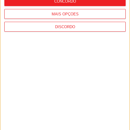
CONCORDO
MAIS OPÇÕES
DISCORDO
Moimenta da Beira: Soutosa recria
tradições beirãs com nova edição do
‘Serranias’