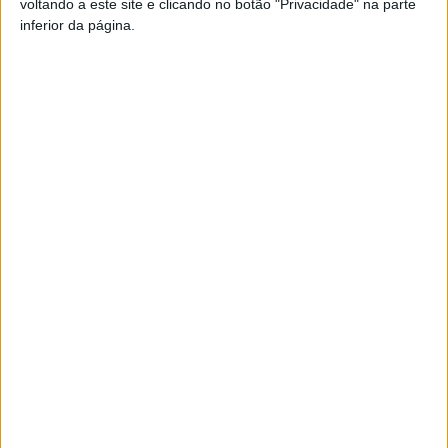
voltando a este site e clicando no botão "Privacidade" na parte
inferior da página.
TAGS
Covid-19
Moimenta da Beira
Artigo anterior
Próximo artigo
Viseu: ‘Dono’ da Visabeira na
Covid-19: AHRESP queria
lista dos mais ricos de
incentivo aos convívios de
Portugal
Natal mas Fernando Ruas
rejeitou o pedido
ARTIGOS RELACIONADOS
Mais do autor