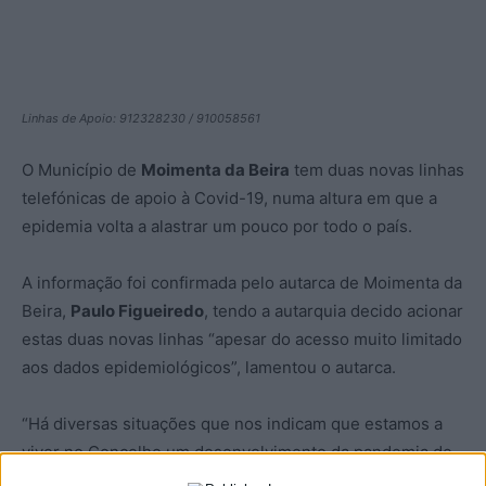
Linhas de Apoio: 912328230 / 910058561
O Município de
Moimenta da Beira
tem duas novas linhas
telefónicas de apoio à Covid-19, numa altura em que a
epidemia volta a alastrar um pouco por todo o país.
A informação foi confirmada pelo autarca de Moimenta da
Beira,
Paulo Figueiredo
, tendo a autarquia decido acionar
estas duas novas linhas “apesar do acesso muito limitado
aos dados epidemiológicos”, lamentou o autarca.
“Há diversas situações que nos indicam que estamos a
viver no Concelho um desenvolvimento da pandemia de
Covid-19”, frisou Paulo Figueiredo, acrescentando que “o