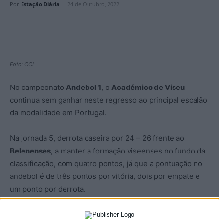
Por
Estação Diária
-
24 de Outubro, 2022
Foto: CCL
No campeonato
Andebol 1
, o
Académico de Viseu
continua sem ganhar neste regresso ao principal escalão
da modalidade em Portugal.
Na jornada 5, derrota caseira por 24 – 26 frente ao
Belenenses
, a manter a formação viseenses no fundo da
classificação, com quatro pontos, já que a pontuação no
andebol é de três pontos por vitória, dois por empate e
um ponto por derrota.
Académico de Viseu que reparte a última posição com o