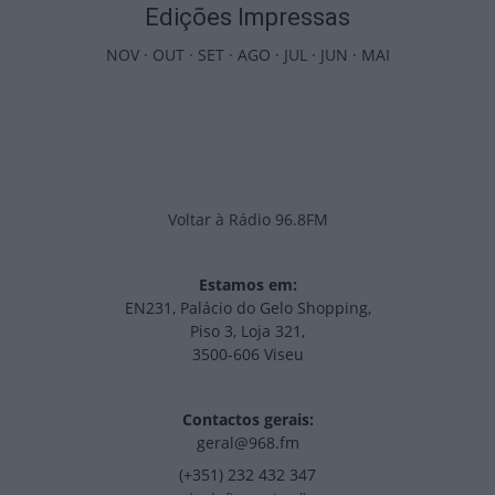
Edições Impressas
NOV
·
OUT
·
SET
·
AGO
·
JUL
·
JUN
·
MAI
Voltar à Rádio 96.8FM
Estamos em:
EN231, Palácio do Gelo Shopping,
Piso 3, Loja 321,
3500-606 Viseu
Contactos gerais:
geral@968.fm
(+351) 232 432 347