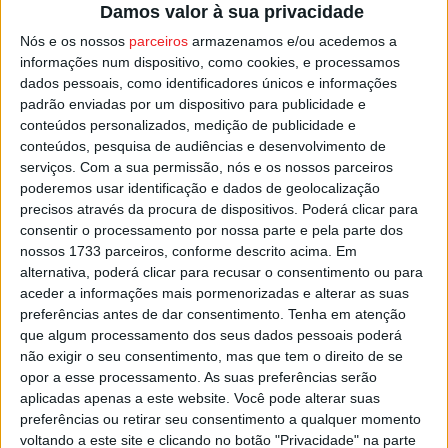
Damos valor à sua privacidade
Santo Tirso, duas equipas com um jogo em atraso e que
Nós e os nossos
parceiros
armazenamos e/ou acedemos a
vão acertar calendário dia 01 de novembro no Pavilhão
informações num dispositivo, como cookies, e processamos
Cidade de Viseu.
dados pessoais, como identificadores únicos e informações
padrão enviadas por um dispositivo para publicidade e
Antes, e para a jornada 6, os viseenses vão até ao
conteúdos personalizados, medição de publicidade e
Pavilhão João Rocha, em Lisboa, defrontar o
Sporting
,
conteúdos, pesquisa de audiências e desenvolvimento de
serviços.
Com a sua permissão, nós e os nossos parceiros
um dos três líderes da Andebol 1, só com vitórias,
poderemos usar identificação e dados de geolocalização
juntamente com Benfica e ABC de Braga.
precisos através da procura de dispositivos. Poderá clicar para
consentir o processamento por nossa parte e pela parte dos
Esta e outras notícias para ouvir na Estação Diária – 96.8
nossos 1733 parceiros, conforme descrito acima. Em
alternativa, poderá clicar para recusar o consentimento ou para
FM ou em
www.968.fm
aceder a informações mais pormenorizadas e alterar as suas
preferências antes de dar consentimento.
Tenha em atenção
Pub
que algum processamento dos seus dados pessoais poderá
não exigir o seu consentimento, mas que tem o direito de se
opor a esse processamento. As suas preferências serão
aplicadas apenas a este website. Você pode alterar suas
TAGS
Académico de Viseu
Andebol 1
preferências ou retirar seu consentimento a qualquer momento
voltando a este site e clicando no botão "Privacidade" na parte