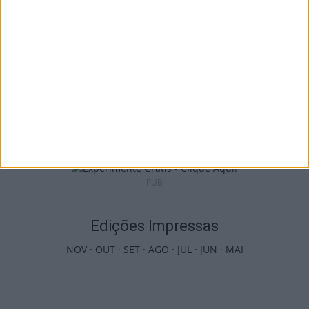
Viseu: APCVD vai instalar nova sede no
Centro Histórico após investimento...
6 de Agosto, 2026
PUB
Edições Impressas
NOV
·
OUT
·
SET
·
AGO
·
JUL
·
JUN
·
MAI