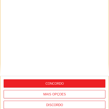
Sátão: Dia Internacional da Arqueologia
com visita guiada e escavação simulada
CONCORDO
Viseu: Museu Keil Amaral inaugura
MAIS OPÇÕES
exposição dedicada aos desenhos e
cartoons de Pitum
DISCORDO