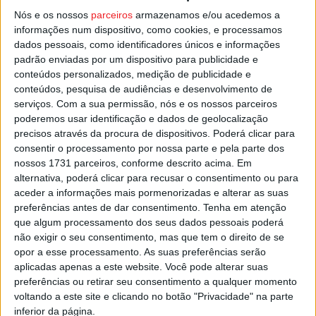
Nós e os nossos
parceiros
armazenamos e/ou acedemos a
às 13:00, entre 03 de novembro e 31 de dezembro.
informações num dispositivo, como cookies, e processamos
dados pessoais, como identificadores únicos e informações
Esta e outras notícias para ouvir na Estação Diária – 96.8
padrão enviadas por um dispositivo para publicidade e
FM ou em
www.968.fm
conteúdos personalizados, medição de publicidade e
conteúdos, pesquisa de audiências e desenvolvimento de
serviços.
Com a sua permissão, nós e os nossos parceiros
Pub
poderemos usar identificação e dados de geolocalização
precisos através da procura de dispositivos. Poderá clicar para
consentir o processamento por nossa parte e pela parte dos
nossos 1731 parceiros, conforme descrito acima. Em
TAGS
Exposição
Sátão
alternativa, poderá clicar para recusar o consentimento ou para
aceder a informações mais pormenorizadas e alterar as suas
preferências antes de dar consentimento.
Tenha em atenção
que algum processamento dos seus dados pessoais poderá
não exigir o seu consentimento, mas que tem o direito de se
opor a esse processamento. As suas preferências serão
aplicadas apenas a este website. Você pode alterar suas
preferências ou retirar seu consentimento a qualquer momento
voltando a este site e clicando no botão "Privacidade" na parte
Artigo anterior
Próximo artigo
inferior da página.