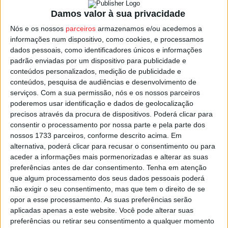
meses.
Damos valor à sua privacidade
Nós e os nossos
parceiros
armazenamos e/ou acedemos a
É a segunda vez na carreira que Mbaye sofre uma lesão
informações num dispositivo, como cookies, e processamos
desta gravidade, depois de uma semelhante, mas no
dados pessoais, como identificadores únicos e informações
padrão enviadas por um dispositivo para publicidade e
joelho esquerdo, durante a pré-época de 2020/21 da
conteúdos personalizados, medição de publicidade e
equipa dos ‘dragões’, que o deixou sem jogar na última
conteúdos, pesquisa de audiências e desenvolvimento de
temporada.
serviços.
Com a sua permissão, nós e os nossos parceiros
poderemos usar identificação e dados de geolocalização
precisos através da procura de dispositivos. Poderá clicar para
Apesar do mercado de transferências estar fechado, o
consentir o processamento por nossa parte e pela parte dos
regulamento de competições prevê uma exceção para
nossos 1733 parceiros, conforme descrito acima. Em
situações de lesões graves com guarda-redes e a SAD
alternativa, poderá clicar para recusar o consentimento ou para
do Académico de Viseu já procura um novo guarda-
aceder a informações mais pormenorizadas e alterar as suas
preferências antes de dar consentimento.
Tenha em atenção
redes.
que algum processamento dos seus dados pessoais poderá
não exigir o seu consentimento, mas que tem o direito de se
Esta e outras notícias para ouvir em desenvolvimento na
opor a esse processamento. As suas preferências serão
Estação Diária – 96.8 FM ou em
www.968.fm
.
aplicadas apenas a este website. Você pode alterar suas
preferências ou retirar seu consentimento a qualquer momento