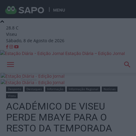
MENU
28.8
C
Viseu
Sábado, 8 de Agosto de 2026
Estação Diária – Edição Jornal
Início
Desporto
Desporto
Destaques
Informação
Informação Regional
Notícias
Viseu
ACADÉMICO DE VISEU
PERDE MBAYE PARA O
RESTO DA TEMPORADA