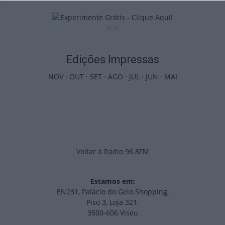
PUB
Edições Impressas
NOV
·
OUT
·
SET
·
AGO
·
JUL
·
JUN
·
MAI
Voltar à Rádio 96.8FM
Estamos em:
EN231, Palácio do Gelo Shopping,
Piso 3, Loja 321,
3500-606 Viseu