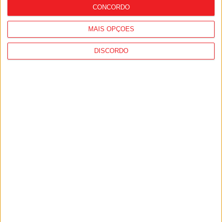
CONCORDO
MAIS OPÇÕES
DISCORDO
Futebol: Académico de Viseu oficializou
contratação de Andro Babić