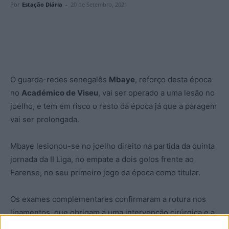
Por
Estação Diária
-
20 de Setembro, 2021
O guarda-redes senegalês
Mbaye
, reforço desta época
no
Académico de Viseu
, vai ser operado a uma lesão no
joelho, e tem em risco o resto da época já que a paragem
vai ser prolongada.
Mbaye lesionou-se no joelho direito na partida da quinta
jornada da II Liga, no empate a dois golos frente ao
Farense, no seu primeiro jogo da época como titular.
Os exames complementares confirmaram a rotura nos
ligamentos, que obrigam a uma intervenção cirúrgica e a
paragem mínima nestes casos nunca é inferior a seis