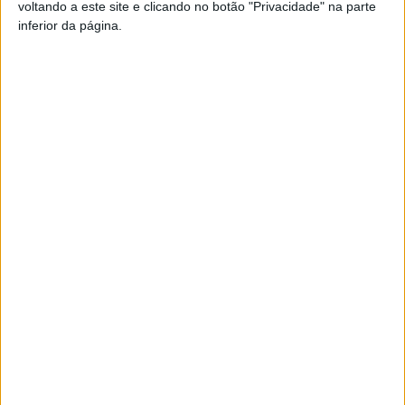
voltando a este site e clicando no botão "Privacidade" na parte
Pub
inferior da página.
TAGS
Académico de Viseu
Futebol
Liga 2
Artigo anterior
Próximo artigo
COVID-19: PENEDONO E VILA
IP ABRE CONCURSO PÚBLICO
NOVA DE PAIVA SÃO
PARA OBRAS NA ESTRADA
CONCELHOS EM RISCO
ENTRE VISEU E SÁTÃO
ELEVADO