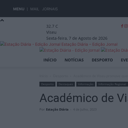
MENU
MAIL
JORNAIS
32.7
C
Viseu
Sexta-feira, 7 de Agosto de 2026
Estação Diária – Edição Jornal
INÍCIO
NOTÍCIAS
DESPORTO
EV
Início
Desporto
Académico de Viseu promove quat
Desporto
Destaques
Informação
Informação Regional
Académico de Vi
Por
Estação Diária
-
4 de Julho, 2023