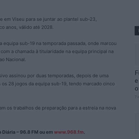
e em Viseu para se juntar ao plantel sub-23,
o anos, válido até 2028.
la equipa sub-19 na temporada passada, onde marcou
om a chamada à titularidade na equipa principal na
 ao Nacional.
F
sivo assinou por duas temporadas, depois de uma
e
os os 28 jogos da equipa sub-19, tendo marcado cinco
o
7 
am os trabalhos de preparação para a estreia na nova
ão Diária – 96.8 FM ou em
www.968.fm
.