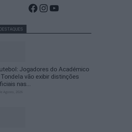
Facebook
Instagram
YouTube
DESTAQUES
utebol: Jogadores do Académico
 Tondela vão exibir distinções
ficiais nas...
de Agosto, 2026