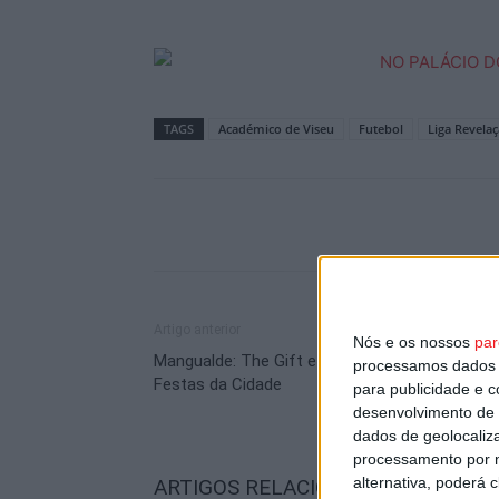
TAGS
Académico de Viseu
Futebol
Liga Revela
Artigo anterior
Nós e os nossos
par
Mangualde: The Gift e Carlão no programa das
processamos dados p
Festas da Cidade
para publicidade e 
desenvolvimento de 
dados de geolocaliza
processamento por n
alternativa, poderá
ARTIGOS RELACIONADOS
Mais do a