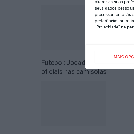
alterar as suas pref
seus dados pessoais
processamento. As s
preferências ou reti
"Privacidade" na part
MAIS OP
Futebol: Jogadores do Académic
oficiais nas camisolas