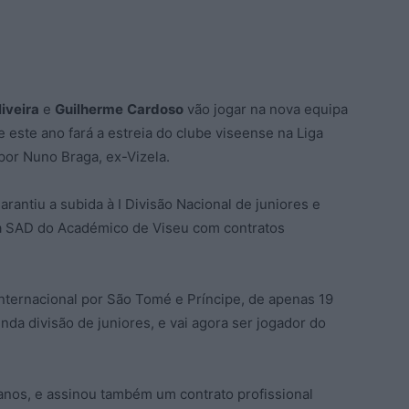
liveira
e
Guilherme
Cardoso
vão jogar na nova equipa
este ano fará a estreia do clube viseense na Liga
por Nuno Braga, ex-Vizela.
rantiu a subida à I Divisão Nacional de juniores e
a SAD do Académico de Viseu com contratos
nternacional por São Tomé e Príncipe, de apenas 19
da divisão de juniores, e vai agora ser jogador do
nos, e assinou também um contrato profissional