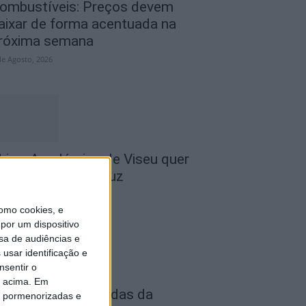
ombustíveis: Preços devem
aixar de forma acentuada na
róxima semana
de Agosto, 2026
 Liga: Académico de Viseu quer
ravar Benfica na Luz
de Agosto, 2026
omo cookies, e
por um dispositivo
sa de audiências e
usar identificação e
nsentir o
o acima. Em
astro Daire: Jornadas da
is pormenorizadas e