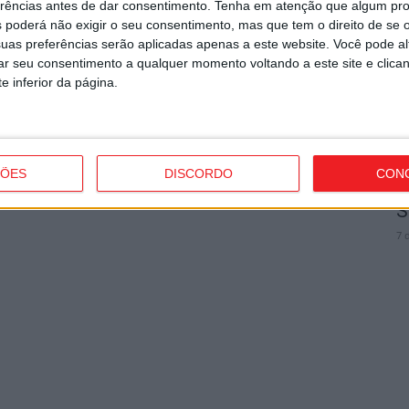
J
erências antes de dar consentimento.
Tenha em atenção que algum pr
 poderá não exigir o seu consentimento, mas que tem o direito de se 
d
uas preferências serão aplicadas apenas a este website. Você pode al
7 
rar seu consentimento a qualquer momento voltando a este site e clica
e inferior da página.
ÇÕES
DISCORDO
CON
V
o e Tondela vão exibir distinções
S
7 