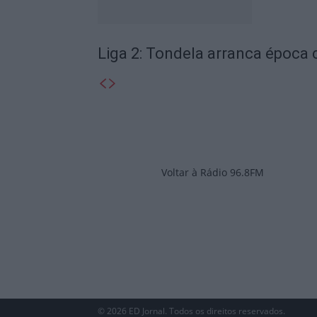
Liga 2: Tondela arranca época
Voltar à Rádio 96.8FM
© 2026 ED Jornal. Todos os direitos reservados.