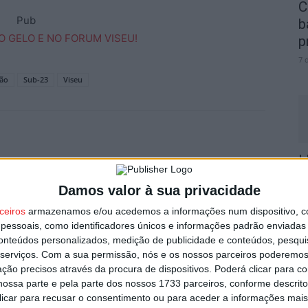
C
Pub
b
p
7 
ção
Sub-23
Viseu
I
t
Damos valor à sua privacidade
7 
Próximo artigo
ceiros
armazenamos e/ou acedemos a informações num dispositivo, c
Mangualde: Projeto WoF apresenta resultados
essoais, como identificadores únicos e informações padrão enviadas 
no dia 05 de julho
conteúdos personalizados, medição de publicidade e conteúdos, pesqui
serviços.
Com a sua permissão, nós e os nossos parceiros poderemos 
ção precisos através da procura de dispositivos. Poderá clicar para co
ossa parte e pela parte dos nossos 1733 parceiros, conforme descrit
C
 clicar para recusar o consentimento ou para aceder a informações ma
utor