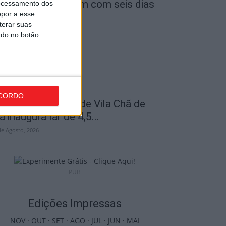
uventude arrancam com seis dias
ocessamento dos
opor a esse
e atividades...
terar suas
de Agosto, 2026
ndo no botão
CORDO
iseu: Associação de Vila Chã de
á inaugura lar de 4,5...
de Agosto, 2026
PUB
Edições Impressas
NOV
·
OUT
·
SET
·
AGO
·
JUL
·
JUN
·
MAI