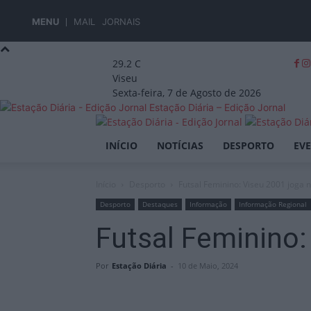
MENU
MAIL
JORNAIS
29.2
C
Viseu
Sexta-feira, 7 de Agosto de 2026
Estação Diária – Edição Jornal
INÍCIO
NOTÍCIAS
DESPORTO
EV
Início
Desporto
Futsal Feminino: Viseu 2001 joga 
Desporto
Destaques
Informação
Informação Regional
Futsal Feminino:
Por
Estação Diária
-
10 de Maio, 2024