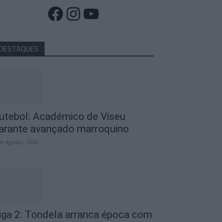
Facebook
Instagram
YouTube
DESTAQUES
utebol: Académico de Viseu
arante avançado marroquino
de Agosto, 2026
iga 2: Tondela arranca época com