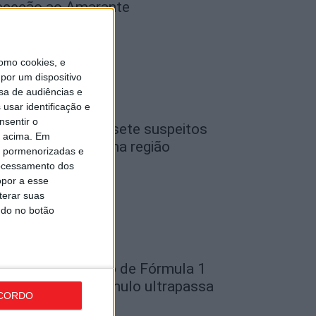
eceção ao Amarante
de Agosto, 2026
omo cookies, e
por um dispositivo
sa de audiências e
usar identificação e
nsentir o
iseu: GNR detém sete suspeitos
o acima. Em
or furto de cobre na região
is pormenorizadas e
ocessamento dos
de Agosto, 2026
opor a esse
terar suas
ndo no botão
ondela: Exposição de Fórmula 1
o Museu do Caramulo ultrapassa
CORDO
s...