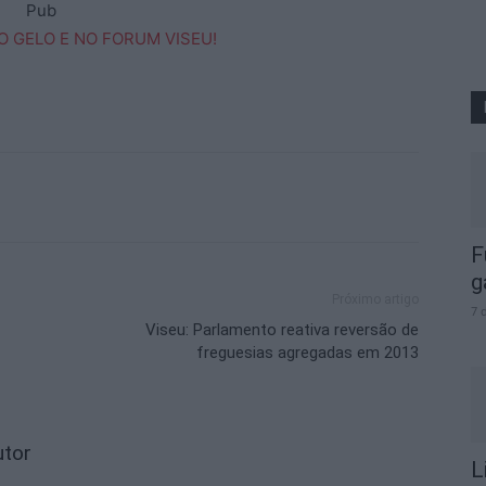
Pub
F
g
Próximo artigo
7 
Viseu: Parlamento reativa reversão de
freguesias agregadas em 2013
utor
L