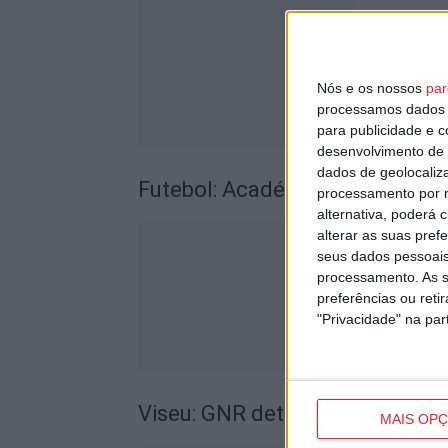
Nós e os nossos
par
processamos dados p
para publicidade e 
desenvolvimento de 
dados de geolocaliza
Futebol: Académico de Viseu 
processamento por n
alternativa, poderá
alterar as suas pref
seus dados pessoais
processamento. As s
preferências ou reti
"Privacidade" na part
Viseu: GNR detém sete suspeito
MAIS OP