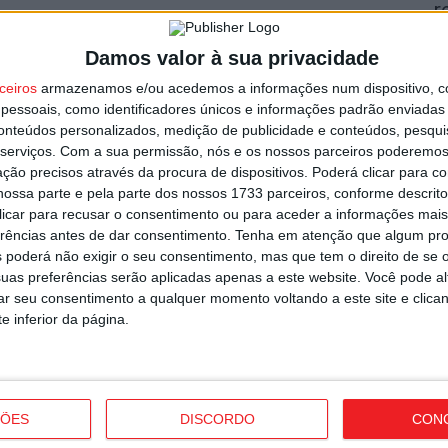
r
7 
Damos valor à sua privacidade
ceiros
armazenamos e/ou acedemos a informações num dispositivo, c
essoais, como identificadores únicos e informações padrão enviadas 
conteúdos personalizados, medição de publicidade e conteúdos, pesqui
serviços.
Com a sua permissão, nós e os nossos parceiros poderemos 
ção precisos através da procura de dispositivos. Poderá clicar para co
V
garante avançado marroquino
ossa parte e pela parte dos nossos 1733 parceiros, conforme descrit
p
 clicar para recusar o consentimento ou para aceder a informações ma
erências antes de dar consentimento.
Tenha em atenção que algum pr
6 
 poderá não exigir o seu consentimento, mas que tem o direito de se 
uas preferências serão aplicadas apenas a este website. Você pode al
rar seu consentimento a qualquer momento voltando a este site e clica
e inferior da página.
T
n
s por furto de cobre na região
ÇÕES
DISCORDO
CON
o