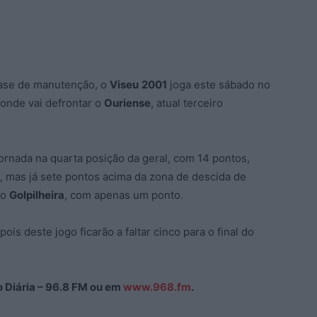
fase de manutenção, o
Viseu
2001
joga este sábado no
onde vai defrontar o
Ouriense
, atual terceiro
ornada na quarta posição da geral, com 14 pontos,
 mas já sete pontos acima da zona de descida de
 o
Golpilheira
, com apenas um ponto.
is deste jogo ficarão a faltar cinco para o final do
ão Diária – 96.8 FM ou em
www.968.fm
.