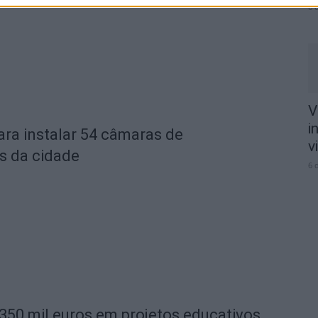
6 
V
i
ara instalar 54 câmaras de
v
s da cidade
6 
 350 mil euros em projetos educativos