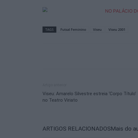
TAGS
Futsal Feminino
Viseu
Viseu 2001
Artigo anterior
Viseu: Amarelo Silvestre estreia ‘Corpo Título’
no Teatro Viriato
ARTIGOS RELACIONADOS
Mais do a