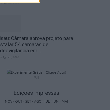
de Agosto, 2026
iseu: Câmara aprova projeto para
nstalar 54 câmaras de
ideovigilância em...
de Agosto, 2026
PUB
Edições Impressas
NOV
·
OUT
·
SET
·
AGO
·
JUL
·
JUN
·
MAI