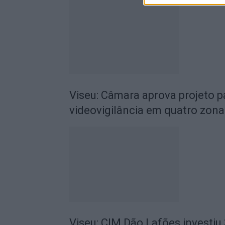
Viseu: Câmara aprova projeto p
videovigilância em quatro zona
Viseu: CIM Dão Lafões investiu