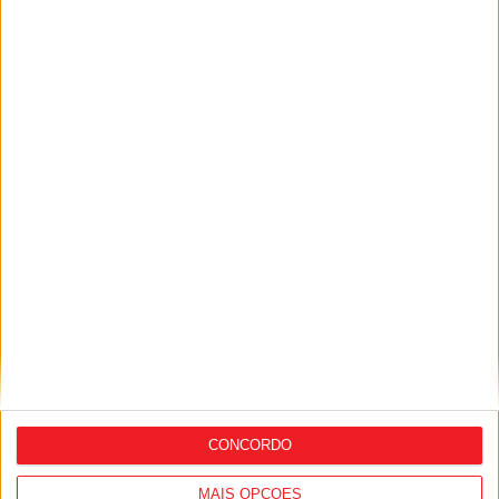
Andro Babić na Liga
Natação: Mafalda Rosa terminou no 14.º
lugar no Europeu de Águas Abertas
CONCORDO
MAIS OPÇÕES