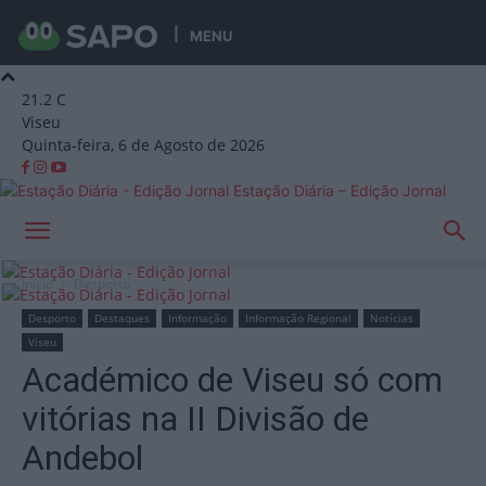
MENU
21.2
C
Viseu
Quinta-feira, 6 de Agosto de 2026
Estação Diária – Edição Jornal
Início
Desporto
Desporto
Destaques
Informação
Informação Regional
Notícias
Viseu
Académico de Viseu só com
vitórias na II Divisão de
Andebol