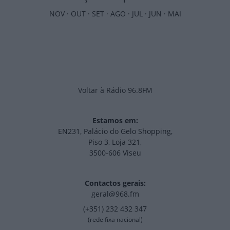
NOV
·
OUT
·
SET
·
AGO
·
JUL
·
JUN
·
MAI
Voltar à Rádio 96.8FM
Estamos em:
EN231, Palácio do Gelo Shopping,
Piso 3, Loja 321,
3500-606 Viseu
Contactos gerais:
geral@968.fm
(+351) 232 432 347
(rede fixa nacional)