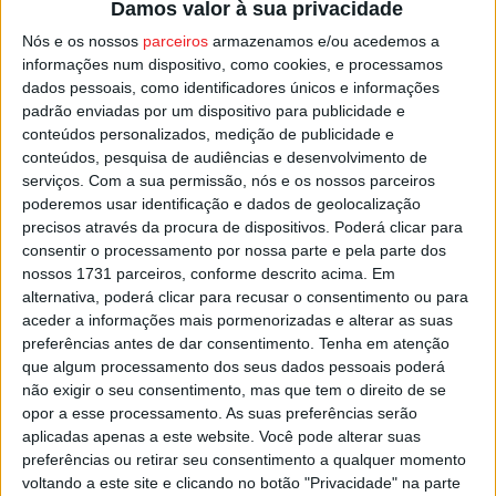
Damos valor à sua privacidade
ocupa a 4.ª posição da geral, com 7 pontos, depois e
Nós e os nossos
parceiros
armazenamos e/ou acedemos a
duas vitórias e uma derrota. A invencibilidade dos
informações num dispositivo, como cookies, e processamos
sampedrenses foi quebrada nesta última jornada com
dados pessoais, como identificadores únicos e informações
uma derrota em casa frente ao
Alavarium
, por 23-26.
padrão enviadas por um dispositivo para publicidade e
conteúdos personalizados, medição de publicidade e
conteúdos, pesquisa de audiências e desenvolvimento de
Na 4.ª jornada, a Academia joga em Aveiro frente ao
São
serviços.
Com a sua permissão, nós e os nossos parceiros
Bernardo
.
poderemos usar identificação e dados de geolocalização
precisos através da procura de dispositivos. Poderá clicar para
Esta e outras notícias para ouvir em desenvolvimento na
consentir o processamento por nossa parte e pela parte dos
nossos 1731 parceiros, conforme descrito acima. Em
Estação Diária – 96.8 FM ou em
www.968.fm
.
alternativa, poderá clicar para recusar o consentimento ou para
aceder a informações mais pormenorizadas e alterar as suas
Pub
preferências antes de dar consentimento.
Tenha em atenção
que algum processamento dos seus dados pessoais poderá
não exigir o seu consentimento, mas que tem o direito de se
opor a esse processamento. As suas preferências serão
TAGS
Academia de Andebol de São Pedro do Sul
aplicadas apenas a este website. Você pode alterar suas
Académico de Viseu
Andebol
preferências ou retirar seu consentimento a qualquer momento
voltando a este site e clicando no botão "Privacidade" na parte