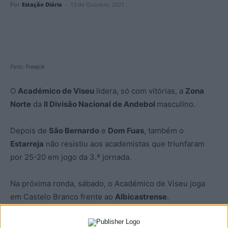
Por
Estação Diária
-
13 de Outubro, 2021
Foto: Freepik
O
Académico de Viseu
lidera, só com vitórias, a
Zona
Norte
da
II Divisão Nacional de Andebol
masculino.
Depois de
São Bernardo
e
Dom Fuas
, também o
Estarreja
não resistiu aos academistas que triunfaram
por 25-20 em jogo da 3.ª jornada.
Na próxima ronda, sábado, o Académico de Viseu joga
em Castelo Branco frente ao
Albicastrense
.
Quanto à
Academia de Andebol de São Pedro do Sul
,