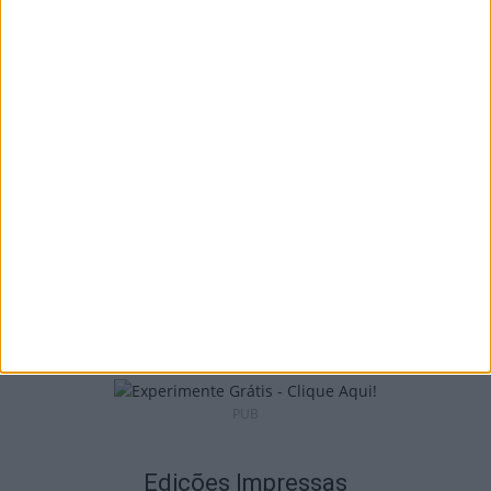
Viseu: CIM Dão Lafões investiu 350 mil
euros em projetos educativos...
6 de Agosto, 2026
Viseu: APCVD vai instalar nova sede no
Centro Histórico após investimento...
6 de Agosto, 2026
PUB
Edições Impressas