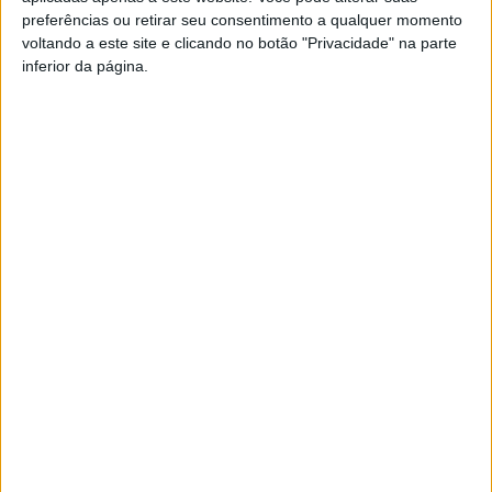
de época, e que fica de fora depois da expulsão no jogo
preferências ou retirar seu consentimento a qualquer momento
com a Oliveirense.
voltando a este site e clicando no botão "Privacidade" na parte
inferior da página.
Leixões – Tondela, jogo com transmissão na Sport TV+.
Esta e outras notícias para ouvir na Estação Diária – 96.8
FM ou em
www.968.fm
Pub
TAGS
Académico de Viseu
Futebol
Liga 2
Tondela