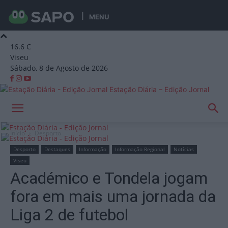
MENU
16.6
C
Viseu
Sábado, 8 de Agosto de 2026
Estação Diária – Edição Jornal
Início
Desporto
Desporto
Destaques
Informação
Informação Regional
Notícias
Viseu
Académico e Tondela jogam
fora em mais uma jornada da
Liga 2 de futebol