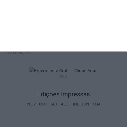
Combustíveis: Preços devem baixar de
forma acentuada na próxima semana
7 de Agosto, 2026
PUB
Edições Impressas
NOV
·
OUT
·
SET
·
AGO
·
JUL
·
JUN
·
MAI