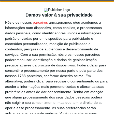
A partida começa pelas 18:00 e terá transmissão na Sport
Damos valor à sua privacidade
TV2.
Nós e os nossos
parceiros
armazenamos e/ou acedemos a
informações num dispositivo, como cookies, e processamos
Leixões que vai ser adversário do Tondela, em jogo
dados pessoais, como identificadores únicos e informações
marcado para segunda-feira, pelas 18:00, no Estádio do
padrão enviadas por um dispositivo para publicidade e
Mar, em Matosinhos.
conteúdos personalizados, medição de publicidade e
conteúdos, pesquisa de audiências e desenvolvimento de
serviços.
Com a sua permissão, nós e os nossos parceiros
Tondela que viu quebrada na jornada passada a
poderemos usar identificação e dados de geolocalização
invencibilidade que tinha, ao perder em casa por 3-1 com
precisos através da procura de dispositivos. Poderá clicar para
a
Oliveirense
, enquanto o Leixões chega a este jogo
consentir o processamento por nossa parte e pela parte dos
nossos 1733 parceiros, conforme descrito acima. Em
depois de um empate a 2 golos no Fontelo, com o
alternativa, poderá clicar para recusar o consentimento ou para
Académico de Viseu.
aceder a informações mais pormenorizadas e alterar as suas
preferências antes de dar consentimento.
Tenha em atenção
Para o jogo desta segunda-feira,
Tozé Marreco
sabe que
que algum processamento dos seus dados pessoais poderá
não exigir o seu consentimento, mas que tem o direito de se
não vai poder contar com Telmo Arcanjo, que tem sido
opor a esse processamento. As suas preferências serão
uma das unidades mais influentes da equipa neste início
aplicadas apenas a este website. Você pode alterar suas