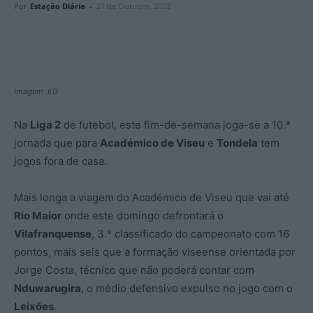
Por
Estação Diária
-
21 de Outubro, 2022
Imagem: ED
Na
Liga 2
de futebol, este fim-de-semana joga-se a 10.ª
jornada que para
Académico de Viseu
e
Tondela
tem
jogos fora de casa.
Mais longa a viagem do Académico de Viseu que vai até
Rio Maior
onde este domingo defrontará o
Vilafranquense
, 3.º classificado do campeonato com 16
pontos, mais seis que a formação viseense orientada por
Jorge Costa, técnico que não poderá contar com
Nduwarugira
, o médio defensivo expulso no jogo com o
Leixões
.