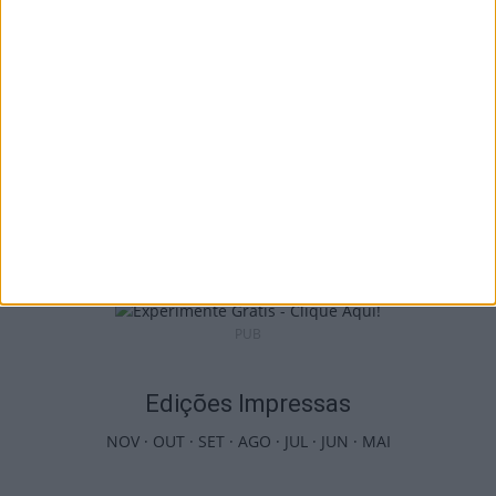
7 de Agosto, 2026
Viseu: Associação de Vila Chã de Sá
inaugura lar de 4,5...
7 de Agosto, 2026
PUB
Edições Impressas
NOV
·
OUT
·
SET
·
AGO
·
JUL
·
JUN
·
MAI