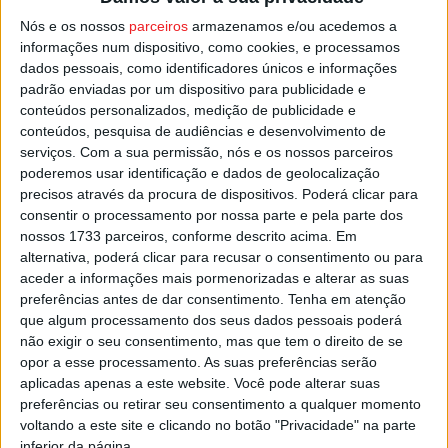
desta vez em casa, num triunfo por 3-1, e depois de ter
Nós e os nossos
parceiros
armazenamos e/ou acedemos a
ganho por 2-1 no jogo da primeira-mão.
informações num dispositivo, como cookies, e processamos
dados pessoais, como identificadores únicos e informações
padrão enviadas por um dispositivo para publicidade e
A final será então jogada no domingo, pelas 16:00, no
conteúdos personalizados, medição de publicidade e
Complexo Desportivo de Castro Daire
.
conteúdos, pesquisa de audiências e desenvolvimento de
serviços.
Com a sua permissão, nós e os nossos parceiros
Esta e outras notícias para ouvir na Estação Diária – 96.8
poderemos usar identificação e dados de geolocalização
precisos através da procura de dispositivos. Poderá clicar para
FM ou em
www.968.fm
.
consentir o processamento por nossa parte e pela parte dos
nossos 1733 parceiros, conforme descrito acima. Em
Pub
alternativa, poderá clicar para recusar o consentimento ou para
aceder a informações mais pormenorizadas e alterar as suas
preferências antes de dar consentimento.
Tenha em atenção
que algum processamento dos seus dados pessoais poderá
TAGS
AF Viseu
Futebol
Taça Distrital
Viseu
não exigir o seu consentimento, mas que tem o direito de se
opor a esse processamento. As suas preferências serão
aplicadas apenas a este website. Você pode alterar suas
preferências ou retirar seu consentimento a qualquer momento
voltando a este site e clicando no botão "Privacidade" na parte
inferior da página.