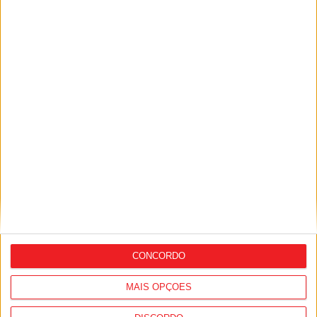
Futebol: Académico de Viseu garante
avançado marroquino
CONCORDO
MAIS OPÇÕES
Liga 2: Tondela arranca época com