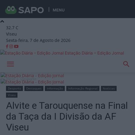
MENU
32.7
C
Viseu
Sexta-feira, 7 de Agosto de 2026
Estação Diária – Edição Jornal
Início
Desporto
Desporto
Destaques
Informação
Informação Regional
Notícias
Viseu
Alvite e Tarouquense na Final
da Taça da I Divisão da AF
Viseu