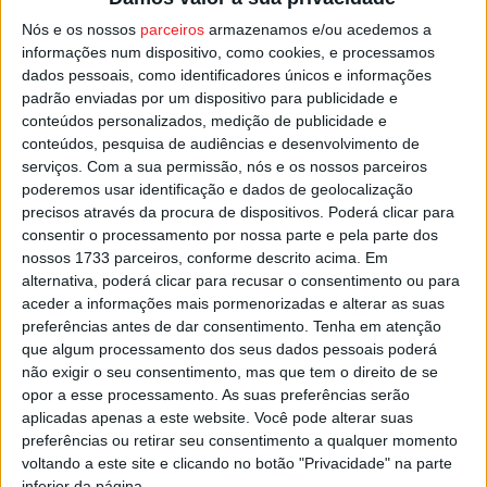
Seguem-se dois jogos em casa no calendário dos
Nós e os nossos
parceiros
armazenamos e/ou acedemos a
viseenses que depois do acerto de calendário frente ao
informações num dispositivo, como cookies, e processamos
dados pessoais, como identificadores únicos e informações
Santo Tirso, esta terça-feira, 01 de novembro, pelas 17:00
padrão enviadas por um dispositivo para publicidade e
no pavilhão Cidade de Viseu, no sábado recebe a equipa
conteúdos personalizados, medição de publicidade e
do Maia, em jogo marcado para as 18:00.
conteúdos, pesquisa de audiências e desenvolvimento de
serviços.
Com a sua permissão, nós e os nossos parceiros
poderemos usar identificação e dados de geolocalização
Esta e outras notícias para ouvir na Estação Diária – 96.8
precisos através da procura de dispositivos. Poderá clicar para
FM ou em
www.968.fm
consentir o processamento por nossa parte e pela parte dos
nossos 1733 parceiros, conforme descrito acima. Em
Pub
alternativa, poderá clicar para recusar o consentimento ou para
aceder a informações mais pormenorizadas e alterar as suas
preferências antes de dar consentimento.
Tenha em atenção
que algum processamento dos seus dados pessoais poderá
TAGS
Académico de Viseu
Andebol 1
não exigir o seu consentimento, mas que tem o direito de se
opor a esse processamento. As suas preferências serão
aplicadas apenas a este website. Você pode alterar suas
preferências ou retirar seu consentimento a qualquer momento
voltando a este site e clicando no botão "Privacidade" na parte
inferior da página.