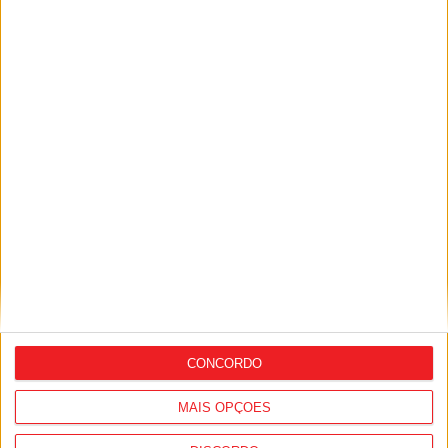
Futebol: David Silva apita Benfica-
Académico de Viseu e Flávio Lima o
Tondela-Amarante
CONCORDO
MAIS OPÇÕES
Futebol: Académico de Viseu perto de