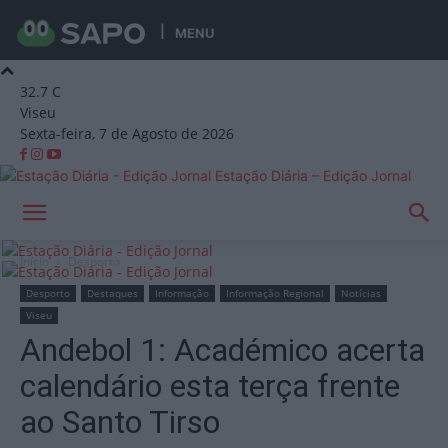
MENU
32.7
C
Viseu
Sexta-feira, 7 de Agosto de 2026
Estação Diária – Edição Jornal
Início
Desporto
Desporto
Destaques
Informação
Informação Regional
Notícias
Viseu
Andebol 1: Académico acerta
calendário esta terça frente
ao Santo Tirso