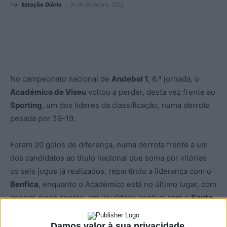
Por
Estação Diária
-
31 de Outubro, 2022
No campeonato nacional de
Andebol 1
, 6.ª jornada, o
Académico de Viseu
voltou a perder, desta vez frente ao
Sporting
, um dos líderes da classificação, numa derrota
pesada por 39-19.
Foram 20 golos de diferença, numa derrota frente a um
dos candidatos ao título nacional que soma por vitórias
os seis jogos já realizados, repartindo a liderança com o
Benfica
, enquanto o Académico está no último lugar, com
apenas cinco pontos, em igualdade pontual com o
Santo
Tirso
.
Damos valor à sua privacidade