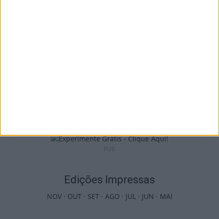
7 de Agosto, 2026
Viseu: Associação de Vila Chã de Sá
inaugura lar de 4,5...
7 de Agosto, 2026
PUB
Edições Impressas
NOV
·
OUT
·
SET
·
AGO
·
JUL
·
JUN
·
MAI