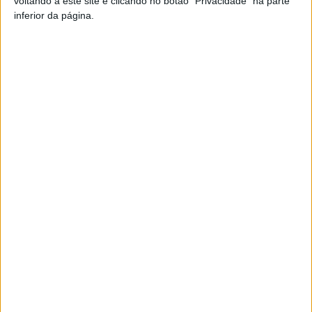
voltando a este site e clicando no botão "Privacidade" na parte
inferior da página.
Artigo anterior
Próximo artigo
Futebol: Académico
Viseu: Autarquia aprova
apresentou plantéis aos
habitação social na Quinta da
adeptos no Adro da Sé de
Pomba
Viseu
ARTIGOS RELACIONADOS
Mais do autor