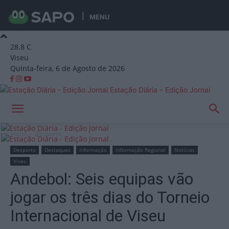
MENU
28.8
C
Viseu
Quinta-feira, 6 de Agosto de 2026
Estação Diária – Edição Jornal
Início
Desporto
Desporto
Destaques
Informação
Informação Regional
Notícias
Viseu
Andebol: Seis equipas vão
jogar os três dias do Torneio
Internacional de Viseu