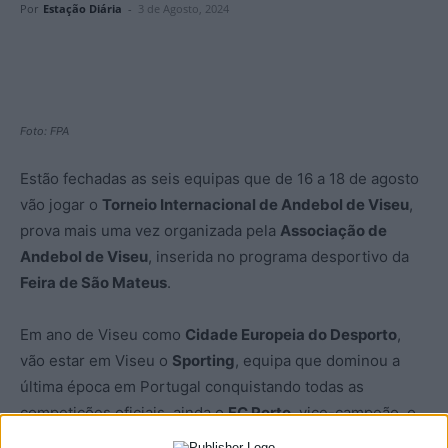
Por
Estação Diária
-
3 de Agosto, 2024
Foto: FPA
Estão fechadas as seis equipas que de 16 a 18 de agosto
vão jogar o
Torneio Internacional de Andebol de Viseu
,
prova mais uma vez organizada pela
Associação de
Andebol de Viseu
, inserida no programa desportivo da
Feira de São Mateus
.
Em ano de Viseu como
Cidade Europeia do Desporto
,
vão estar em Viseu o
Sporting
, equipa que dominou a
última época em Portugal conquistando todas as
competições oficiais, ainda o
FC Porto
, vice-campeão, o
Benfica
e também o
Marítimo
, e de Espanha vem o