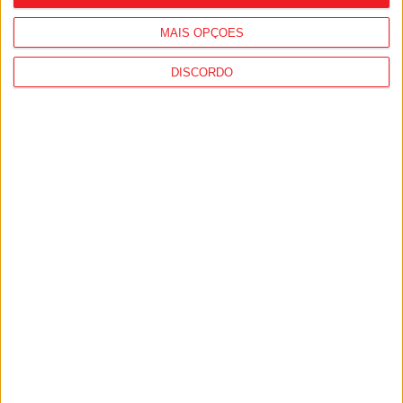
MAIS OPÇÕES
DISCORDO
Viseu: GNR deteve 13 pessoas e registou
364 infrações rodoviárias numa semana