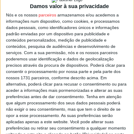
Ademar Leon
e da Alemanha a formação do
MT
Damos valor à sua privacidade
Melsungen
.
Nós e os nossos
parceiros
armazenamos e/ou acedemos a
informações num dispositivo, como cookies, e processamos
dados pessoais, como identificadores únicos e informações
O Torneio Internacional de Andebol de Viseu vai ser
padrão enviadas por um dispositivo para publicidade e
oficialmente apresentado na terça-feira, 06 de agosto,
conteúdos personalizados, medição de publicidade e
para se conhecer o calendário dos jogos que irão ser
conteúdos, pesquisa de audiências e desenvolvimento de
disputados no Pavilhão Cidade de Viseu.
serviços.
Com a sua permissão, nós e os nossos parceiros
poderemos usar identificação e dados de geolocalização
precisos através da procura de dispositivos. Poderá clicar para
Esta e outras notícias para ouvir na Estação Diária – 96.8
consentir o processamento por nossa parte e pela parte dos
FM ou em
www.968.fm
.
nossos 1731 parceiros, conforme descrito acima. Em
alternativa, poderá clicar para recusar o consentimento ou para
Pub
aceder a informações mais pormenorizadas e alterar as suas
preferências antes de dar consentimento.
Tenha em atenção
que algum processamento dos seus dados pessoais poderá
não exigir o seu consentimento, mas que tem o direito de se
opor a esse processamento. As suas preferências serão
TAGS
Andebol
Torneio Internacional de Andebol de Viseu
aplicadas apenas a este website. Você pode alterar suas
Viseu
preferências ou retirar seu consentimento a qualquer momento