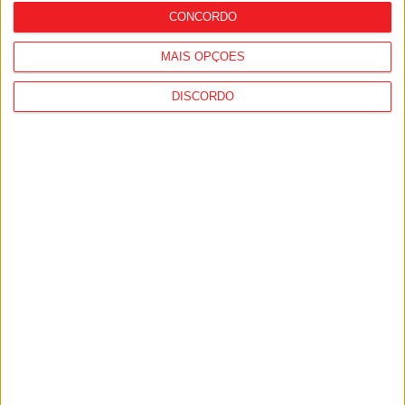
CONCORDO
MAIS OPÇÕES
DISCORDO
Liga Next Gen: Académico de Viseu
reforça equipa sub-23 com três
jogadores