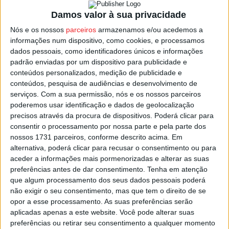
Só no sector feminino o crescimento aproximou-se dos
Damos valor à sua privacidade
25%.
Nós e os nossos
parceiros
armazenamos e/ou acedemos a
informações num dispositivo, como cookies, e processamos
Viseu
integra a lista de 10 associações que ultrapassou
dados pessoais, como identificadores únicos e informações
os números de 2022, no caso foi mesmo a quinta que
padrão enviadas por um dispositivo para publicidade e
conteúdos personalizados, medição de publicidade e
mais cresceu durante o ano, com mais 220 atletas
conteúdos, pesquisa de audiências e desenvolvimento de
federados, apenas superada por Braga, Lisboa, Porto e
serviços.
Com a sua permissão, nós e os nossos parceiros
Santarém.
poderemos usar identificação e dados de geolocalização
precisos através da procura de dispositivos. Poderá clicar para
consentir o processamento por nossa parte e pela parte dos
Quanto a clubes, estavam filiados na FPF 2.044 clubes,
nossos 1731 parceiros, conforme descrito acima. Em
mais 98 do que no ano de 2022.
alternativa, poderá clicar para recusar o consentimento ou para
aceder a informações mais pormenorizadas e alterar as suas
Esta e outras notícias para ouvir na Estação Diária – 96.8
preferências antes de dar consentimento.
Tenha em atenção
que algum processamento dos seus dados pessoais poderá
FM ou em
www.968.fm
.
não exigir o seu consentimento, mas que tem o direito de se
opor a esse processamento. As suas preferências serão
Pub
aplicadas apenas a este website. Você pode alterar suas
preferências ou retirar seu consentimento a qualquer momento