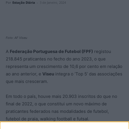
Por
Estação Diária
-
3 de Janeiro, 2024
Foto: AF Viseu
A
Federação Portuguesa de Futebol (FPF)
registou
218.845 praticantes no fecho do ano 2023, o que
representa um crescimento de 10,6 por cento em relação
ao ano anterior, e
Viseu
integra o ‘Top 5’ das associações
que mais cresceram.
Em todo o país, houve mais 20.903 inscritos do que no
final de 2022, o que constitui um novo máximo de
praticantes federados nas modalidades de futebol,
futebol de praia, walking football e futsal.