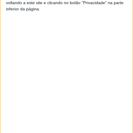
voltando a este site e clicando no botão "Privacidade" na parte
inferior da página.
TAGS
AF Viseu
Futebol
Futebol de Praia
Futsal
Walking Football
Artigo anterior
Próximo artigo
Penalva do Castelo: XXIII
Tondela: GNR deteve mulher
Encontro de Janeiras vai ser
suspeita de furto em
no domingo
residência
ARTIGOS RELACIONADOS
Mais do autor