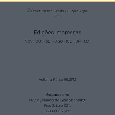
PUB
Edições Impressas
NOV
·
OUT
·
SET
·
AGO
·
JUL
·
JUN
·
MAI
Voltar à Rádio 96.8FM
Estamos em:
EN231, Palácio do Gelo Shopping,
Piso 3, Loja 321,
3500-606 Viseu